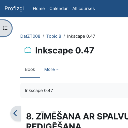
Skip to main content
ProfIzgl
Home
Calendar
All courses
Open course index
DatZT008
Topic 8
Inkscape 0.47
Inkscape 0.47
Book
More
Completion requirements
Inkscape 0.47
8. ZĪMĒŠANA AR SPALVU
REDIĢĒŠANA