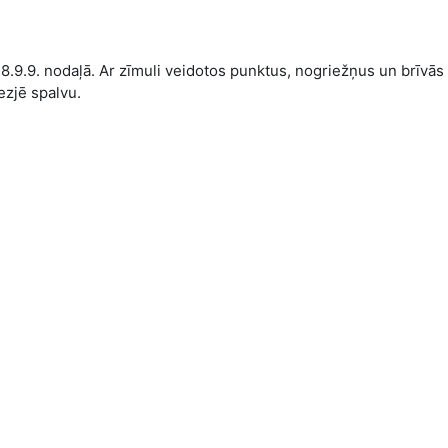
a 8.9.9. nodaļā. Ar zīmuli veidotos punktus, nogriežņus un brīvās 
ezjē spalvu.