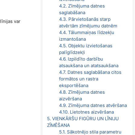
4.2. Zīmējuma datnes
saglabāšana
4.3. Pārvietošanās starp
līnijas var
atvērtām zīmējumu datnēm
4.4. Tālummaiņas līdzekļu
izmantošana
4.5. Objektu izvietošanas
palīglīdzekļi
4.6. Izpildīto darbību
atsaukšana un atatsaukšana
4.7. Datnes saglabāšana citos
formātos un rastra
eksportēšana
4.8. Zīmējuma datnes
aizvēršana
4.9. Zīmējuma datnes atvēršana
4.10. Lietotnes aizvēršana
5. VIENKĀRŠU FIGŪRU UN LĪNIJU
ZĪMĒŠANA
5.1. Sākotnējo stila parametru