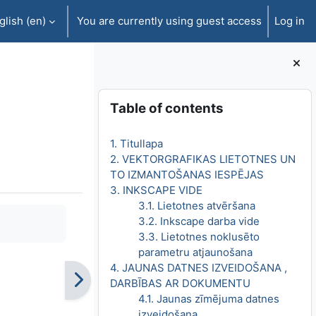
lish ‎(en)‎
You are currently using guest access
Log in
Blocks
Skip Table of contents
Table of contents
1. Titullapa
2. VEKTORGRAFIKAS LIETOTNES UN
TO IZMANTOŠANAS IESPĒJAS
3. INKSCAPE VIDE
3.1. Lietotnes atvēršana
3.2. Inkscape darba vide
3.3. Lietotnes noklusēto
parametru atjaunošana
4. JAUNAS DATNES IZVEIDOŠANA ,
DARBĪBAS AR DOKUMENTU
4.1. Jaunas zīmējuma datnes
izveidošana