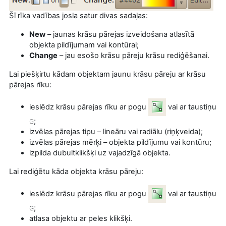
Šī rīka vadības josla satur divas sadaļas:
New
– jaunas krāsu pārejas izveidošana atlasītā
objekta pildījumam vai kontūrai;
Change
– jau esošo krāsu pāreju krāsu rediģēšanai.
Lai piešķirtu kādam objektam jaunu krāsu pāreju ar krāsu
pārejas rīku:
ieslēdz krāsu pārejas rīku ar pogu
vai ar taustiņu
;
G
izvēlas pārejas tipu – lineāru vai radiālu (riņķveida);
izvēlas pārejas mērķi – objekta pildījumu vai kontūru;
izpilda dubultklikšķi uz vajadzīgā objekta.
Lai rediģētu kāda objekta krāsu pāreju:
ieslēdz krāsu pārejas rīku ar pogu
vai ar taustiņu
;
G
atlasa objektu ar peles klikšķi.