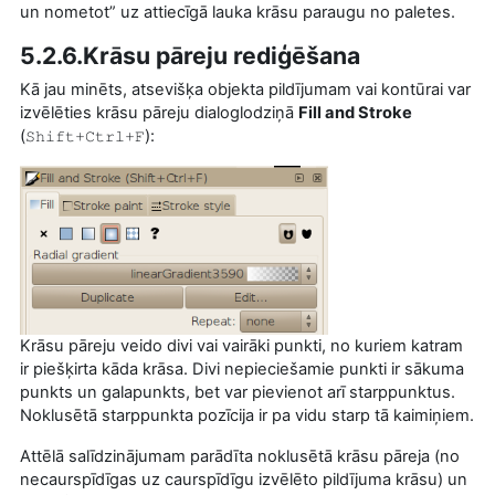
un nometot” uz attiecīgā lauka krāsu paraugu no paletes.
5.2.6.Krāsu pāreju rediģēšana
Kā jau minēts, atsevišķa objekta pildījumam vai kontūrai var
izvēlēties krāsu pāreju dialoglodziņā
Fill and Stroke
(
):
Shift+Ctrl+F
Krāsu pāreju veido divi vai vairāki punkti, no kuriem katram
ir piešķirta kāda krāsa. Divi nepieciešamie punkti ir sākuma
punkts un galapunkts, bet var pievienot arī starppunktus.
Noklusētā starppunkta pozīcija ir pa vidu starp tā kaimiņiem.
Attēlā salīdzinājumam parādīta noklusētā krāsu pāreja (no
necaurspīdīgas uz caurspīdīgu izvēlēto pildījuma krāsu) un