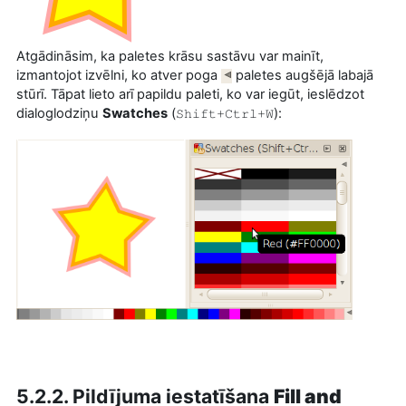
Atgādināsim, ka paletes krāsu sastāvu var mainīt,
izmantojot izvēlni, ko atver poga
paletes augšējā labajā
stūrī. Tāpat lieto arī papildu paleti, ko var iegūt, ieslēdzot
dialoglodziņu
Swatches
(
):
Shift+Ctrl+W
5.2.2. Pildījuma iestatīšana
Fill and