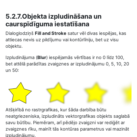
5.2.7.Objekta izpludināšana un
caurspīdīguma iestatīšana
Dialoglodziņš
Fill and Stroke
satur vēl divas iespējas, kas
attiecas nevis uz pildījumu vai kontūrlīniju, bet uz visu
objektu.
Izpludinājuma (
Blur
) iespējamās vērtības ir no 0 līdz 100,
bet attēlā parādītas zvaigznes ar izpludinājumu 0, 5, 10, 20
un 50:
Atšķirībā no rastrgrafikas, kur šāda darbība būtu
neatgriezeniska, izpludināts vektorgrafikas objekts saglabā
savu būtību. Piemēram, arī pēdējo zvaigzni var rediģēt ar
zvaigznes rīku, mainīt tās kontūras parametrus vai mazināt
izpludinājumu.