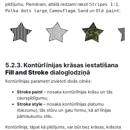
pildījumu. Piemēram, attēlā redzami raksti
Stripes 1:1
,
Polka dots large
,
Camouflage
,
Sand
un
Old paint
:
5.2.3. Kontūrlīnijas krāsas iestatīšana
Fill and Stroke
dialoglodziņā
Kontūrlīnijas parametri izvietoti divās cilnēs:
Stroke paint
– nosaka kontūrlīnijas krāsu un tās
caurspīdīgumu;
Stroke style
– nosaka kontūrlīnijas platumu
(biezumu), tās stūru un galu formu, kā arī līnijas
pārtraukumu stilu.
Kontūrlīnija, tāpat kā pildījums, var būt bez krāsas, krāsota