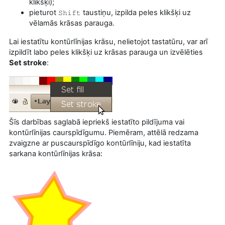
klikšķi);
pieturot
taustiņu, izpilda peles klikšķi uz
Shift
vēlamās krāsas parauga.
Lai iestatītu kontūrlīnijas krāsu, nelietojot tastatūru, var arī
izpildīt labo peles klikšķi uz krāsas parauga un izvēlēties
Set stroke
:
Šīs darbības saglabā iepriekš iestatīto pildījuma vai
kontūrlīnijas caurspīdīgumu. Piemēram, attēlā redzama
zvaigzne ar puscaurspīdīgo kontūrlīniju, kad iestatīta
sarkana kontūrlīnijas krāsa: