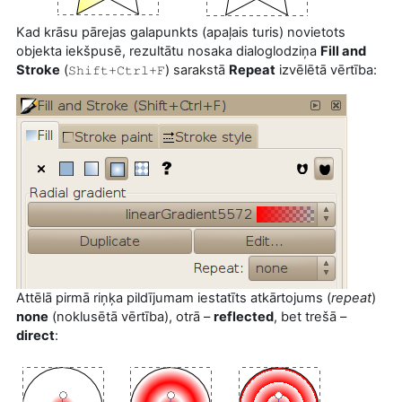
Kad krāsu pārejas galapunkts (apaļais turis) novietots
objekta iekšpusē, rezultātu nosaka dialoglodziņa
Fill and
Stroke
(
) sarakstā
Repeat
izvēlētā vērtība:
Shift+Ctrl+F
Attēlā pirmā riņķa pildījumam iestatīts atkārtojums (
repeat
)
none
(noklusētā vērtība), otrā –
reflected
, bet trešā –
direct
: