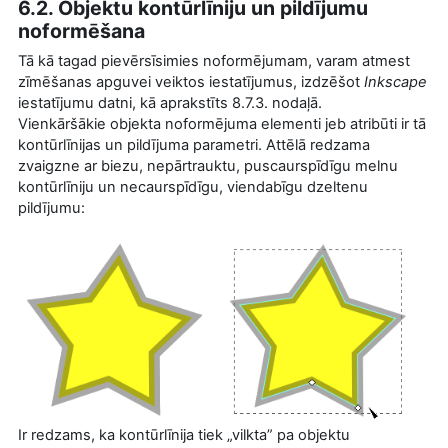
6.2. Objektu kontūrlīniju un pildījumu
noformēšana
Tā kā tagad pievērsīsimies noformējumam, varam atmest
zīmēšanas apguvei veiktos iestatījumus, izdzēšot
Inkscape
iestatījumu datni, kā aprakstīts 8.7.3. nodaļā.
Vienkāršākie objekta noformējuma elementi jeb atribūti ir tā
kontūrlīnijas un pildījuma parametri. Attēlā redzama
zvaigzne ar biezu, nepārtrauktu, puscaurspīdīgu melnu
kontūrlīniju un necaurspīdīgu, viendabīgu dzeltenu
pildījumu:
Ir redzams, ka kontūrlīnija tiek „vilkta” pa objektu