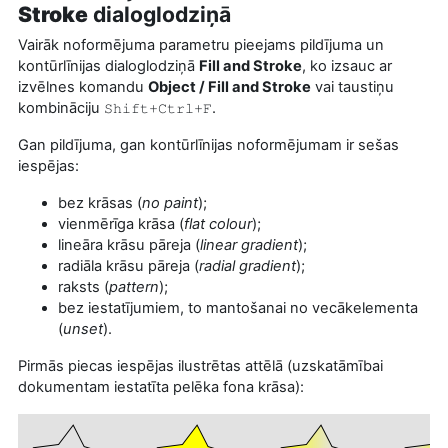
Stroke
dialoglodziņā
Vairāk noformējuma parametru pieejams pildījuma un
kontūrlīnijas dialoglodziņā
Fill and Stroke
, ko izsauc ar
izvēlnes komandu
Object / Fill and Stroke
vai taustiņu
kombināciju
.
Shift+Ctrl+F
Gan pildījuma, gan kontūrlīnijas noformējumam ir sešas
iespējas:
bez krāsas (
no paint
);
vienmērīga krāsa (
flat colour
);
lineāra krāsu pāreja (
linear gradient
);
radiāla krāsu pāreja (
radial gradient
);
raksts (
pattern
);
bez iestatījumiem, to mantošanai no vecākelementa
(
unset
).
Pirmās piecas iespējas ilustrētas attēlā (uzskatāmībai
dokumentam iestatīta pelēka fona krāsa):