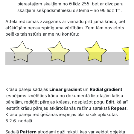
pierastajiem skaitļiem no
0
līdz
255
, bet ar divciparu
skaitļiem sešpadsmitnieku sistēmā – no
00
līdz
ff
.
Attēlā redzamas zvaigznes ar vienādu pildījuma krāsu, bet
atšķirīgām necaurspīdīguma vērtībām. Zem tām novietots
pelēks taisnstūris ar melnu kontūru:
Krāsu pāreju sadaļās
Linear gradient
un
Radial gradient
iespējams izvēlēties kādu no dokumentā lietotajām krāsu
pārejām, rediģēt pārejas krāsas, nospiežot pogu
Edit
, kā arī
iestatīt krāsu pārejas atkārtošanās režīmu sarakstā
Repeat
.
Krāsu pāreju rediģēšanas iespējas tiks sīkāk aplūkotas
5.2.6. nodaļā.
Sadaļā
Pattern
atrodami daži raksti, kas var veidot objekta