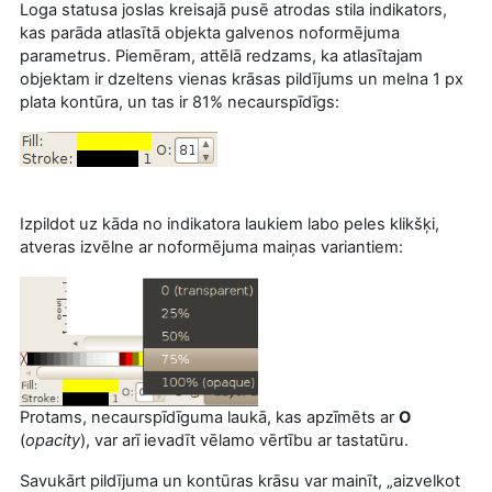
Loga statusa joslas kreisajā pusē atrodas stila indikators,
kas parāda atlasītā objekta galvenos noformējuma
parametrus. Piemēram, attēlā redzams, ka atlasītajam
objektam ir dzeltens vienas krāsas pildījums un melna 1 px
plata kontūra, un tas ir 81% necaurspīdīgs:
Izpildot uz kāda no indikatora laukiem labo peles klikšķi,
atveras izvēlne ar noformējuma maiņas variantiem:
Protams, necaurspīdīguma laukā, kas apzīmēts ar
O
(
opacity
), var arī ievadīt vēlamo vērtību ar tastatūru.
Savukārt pildījuma un kontūras krāsu var mainīt, „aizvelkot