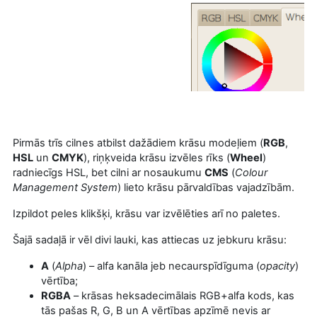
Pirmās trīs cilnes atbilst dažādiem krāsu modeļiem (
RGB
,
HSL
un
CMYK
), riņķveida krāsu izvēles rīks (
Wheel
)
radniecīgs HSL, bet cilni ar nosaukumu
CMS
(
Colour
Management System
) lieto krāsu pārvaldības vajadzībām.
Izpildot peles klikšķi, krāsu var izvēlēties arī no paletes.
Šajā sadaļā ir vēl divi lauki, kas attiecas uz jebkuru krāsu:
A
(
Alpha
) – alfa kanāla jeb necaurspīdīguma (
opacity
)
vērtība;
RGBA
– krāsas heksadecimālais RGB+alfa kods, kas
tās pašas R, G, B un A vērtības apzīmē nevis ar