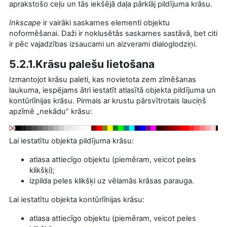
aprakstošo ceļu un tās iekšējā daļa pārklāj pildījuma krāsu.
Inkscape
ir vairāki saskarnes elementi objektu
noformēšanai. Daži ir noklusētās saskarnes sastāvā, bet citi
ir pēc vajadzības izsaucami un aizverami dialoglodziņi.
5.2.1.Krāsu palešu lietošana
Izmantojot krāsu paleti, kas novietota zem zīmēšanas
laukuma, iespējams ātri iestatīt atlasītā objekta pildījuma un
kontūrlīnijas krāsu. Pirmais ar krustu pārsvītrotais lauciņš
apzīmē „nekādu” krāsu:
Lai iestatītu objekta pildījuma krāsu:
atlasa attiecīgo objektu (piemēram, veicot peles
klikšķi);
izpilda peles klikšķi uz vēlamās krāsas parauga.
Lai iestatītu objekta kontūrlīnijas krāsu:
atlasa attiecīgo objektu (piemēram, veicot peles