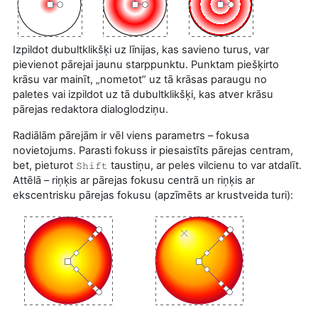
Izpildot dubultklikšķi uz līnijas, kas savieno turus, var
pievienot pārejai jaunu starppunktu. Punktam piešķirto
krāsu var mainīt, „nometot” uz tā krāsas paraugu no
paletes vai izpildot uz tā dubultklikšķi, kas atver krāsu
pārejas redaktora dialoglodziņu.
Radiālām pārejām ir vēl viens parametrs – fokusa
novietojums. Parasti fokuss ir piesaistīts pārejas centram,
bet, pieturot
taustiņu, ar peles vilcienu to var atdalīt.
Shift
Attēlā – riņķis ar pārejas fokusu centrā un riņķis ar
ekscentrisku pārejas fokusu (apzīmēts ar krustveida turi):