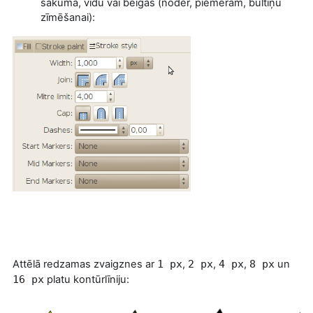
sākumā, vidū vai beigās (noder, piemēram, bultiņu
zīmēšanai):
Attēlā redzamas zvaigznes ar
1 px
,
2 px
,
4 px
,
8 px
un
16 px
platu kontūrlīniju: