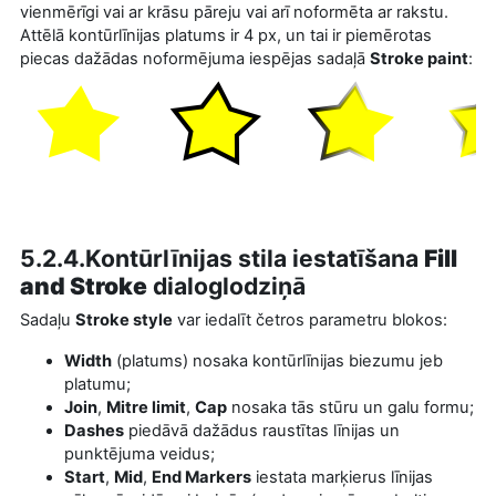
vienmērīgi vai ar krāsu pāreju vai arī noformēta ar rakstu.
Attēlā kontūrlīnijas platums ir 4 px, un tai ir piemērotas
piecas dažādas noformējuma iespējas sadaļā
Stroke paint
:
5.2.4.Kontūrlīnijas stila iestatīšana
Fill
and Stroke
dialoglodziņā
Sadaļu
Stroke style
var iedalīt četros parametru blokos:
Width
(platums) nosaka kontūrlīnijas biezumu jeb
platumu;
Join
,
Mitre limit
,
Cap
nosaka tās stūru un galu formu;
Dashes
piedāvā dažādus raustītas līnijas un
punktējuma veidus;
Start
,
Mid
,
End Markers
iestata marķierus līnijas