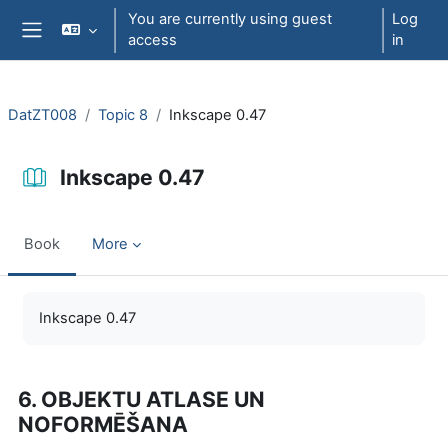
Skip to main content
You are currently using guest
Log
access
in
Side panel
DatZT008
Topic 8
Inkscape 0.47
Inkscape 0.47
Book
More
Completion requirements
Inkscape 0.47
6. OBJEKTU ATLASE UN
NOFORMĒŠANA