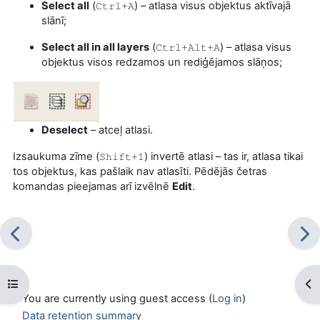
Select all
(
) – atlasa visus objektus aktīvajā
Ctrl+A
slānī;
Select all in all layers
(
) – atlasa visus
Ctrl+Alt+A
objektus visos redzamos un rediģējamos slāņos;
Deselect
– atceļ atlasi.
Izsaukuma zīme (
) invertē atlasi – tas ir, atlasa tikai
Shift+1
tos objektus, kas pašlaik nav atlasīti. Pēdējās četras
komandas pieejamas arī izvēlnē
Edit
.
Open course index
Op
You are currently using guest access (
Log in
)
Data retention summary