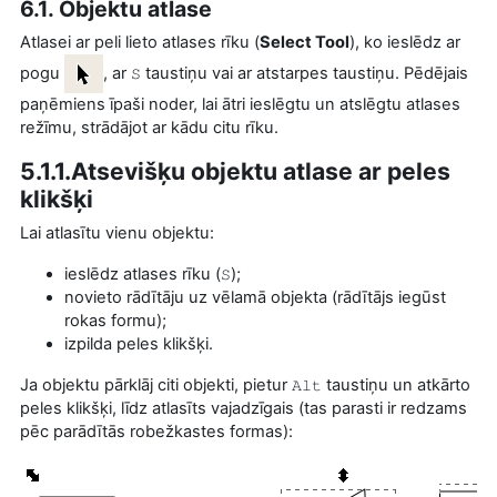
6.1. Objektu atlase
Atlasei ar peli lieto atlases rīku (
Select Tool
), ko ieslēdz ar
pogu
, ar
taustiņu vai ar atstarpes taustiņu. Pēdējais
S
paņēmiens īpaši noder, lai ātri ieslēgtu un atslēgtu atlases
režīmu, strādājot ar kādu citu rīku.
5.1.1.Atsevišķu objektu atlase ar peles
klikšķi
Lai atlasītu vienu objektu:
ieslēdz atlases rīku (
);
S
novieto rādītāju uz vēlamā objekta (rādītājs iegūst
rokas formu);
izpilda peles klikšķi.
Ja objektu pārklāj citi objekti, pietur
taustiņu un atkārto
Alt
peles klikšķi, līdz atlasīts vajadzīgais (tas parasti ir redzams
pēc parādītās robežkastes formas):