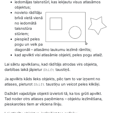
iedomājas taisnstūri, kas iekļautu visus atlasāmos
objektus;
novieto rādītāju
brīvā vietā vienā
no iedomātā
taisnstūra
stūriem;
piespiež peles
pogu un velk pa
diagonāli – atlasāmo laukumu iezīmē rāmītis;
kad apvilkti visi atlasāmie objekti, peles pogu atlaiž.
Lai sāktu apvilkšanu, kad rādītājs atrodas virs objekta,
darbības laikā jāpietur
taustiņš.
Shift
Ja apvilkts kāds lieks objekts, pēc tam to var izņemt no
atlases, pieturot
taustiņu un veicot peles klikšķi.
Shift
Dažkārt vajadzīgie objekti izvietoti tā, ka tos grūti apvilkt.
Tad noder otrs atlases paņēmiens – objektu iezīmēšana,
pieskaroties tiem ar vilciena līniju.