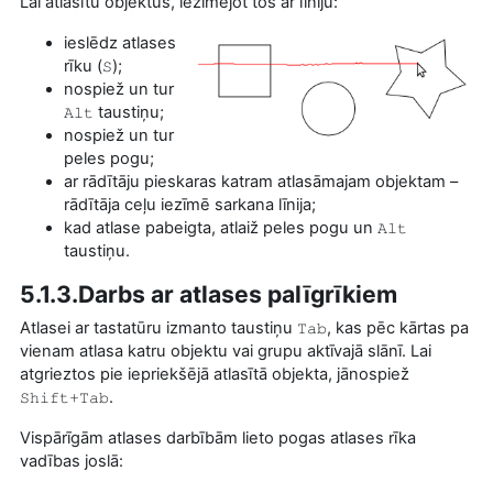
Lai atlasītu objektus, iezīmējot tos ar līniju:
ieslēdz atlases
rīku (
);
S
nospiež un tur
taustiņu;
Alt
nospiež un tur
peles pogu;
ar rādītāju pieskaras katram atlasāmajam objektam –
rādītāja ceļu iezīmē sarkana līnija;
kad atlase pabeigta, atlaiž peles pogu un
Alt
taustiņu.
5.1.3.Darbs ar atlases palīgrīkiem
Atlasei ar tastatūru izmanto taustiņu
, kas pēc kārtas pa
Tab
vienam atlasa katru objektu vai grupu aktīvajā slānī. Lai
atgrieztos pie iepriekšējā atlasītā objekta, jānospiež
.
Shift+Tab
Vispārīgām atlases darbībām lieto pogas atlases rīka
vadības joslā: