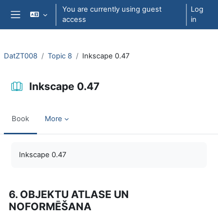
Skip to main content
You are currently using guest
Log
access
in
Side panel
DatZT008
Topic 8
Inkscape 0.47
Inkscape 0.47
Book
More
Completion requirements
Inkscape 0.47
6. OBJEKTU ATLASE UN
NOFORMĒŠANA