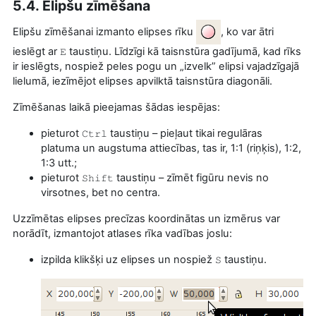
5.4. Elipšu zīmēšana
Elipšu zīmēšanai izmanto elipses rīku
, ko var ātri
ieslēgt ar
taustiņu. Līdzīgi kā taisnstūra gadījumā, kad rīks
E
ir ieslēgts, nospiež peles pogu un „izvelk” elipsi vajadzīgajā
lielumā, iezīmējot elipses apvilktā taisnstūra diagonāli.
Zīmēšanas laikā pieejamas šādas iespējas:
pieturot
taustiņu – pieļaut tikai regulāras
Ctrl
platuma un augstuma attiecības, tas ir, 1:1 (riņķis), 1:2,
1:3 utt.;
pieturot
taustiņu – zīmēt figūru nevis no
Shift
virsotnes, bet no centra.
Uzzīmētas elipses precīzas koordinātas un izmērus var
norādīt, izmantojot atlases rīka vadības joslu:
izpilda klikšķi uz elipses un nospiež
taustiņu.
S