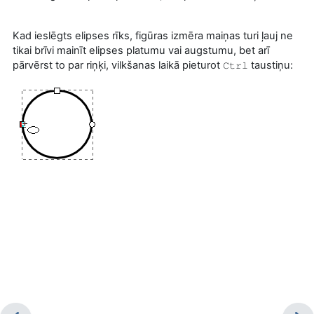
Kad ieslēgts elipses rīks, figūras izmēra maiņas turi ļauj ne
tikai brīvi mainīt elipses platumu vai augstumu, bet arī
pārvērst to par riņķi, vilkšanas laikā pieturot
taustiņu:
Ctrl