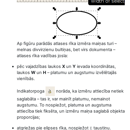
Ap figūru parādās atlases rīka izmēra maiņas turi –
melnas divvirzienu bultiņas, bet virs dokumenta –
atlases rīka vadības josla:
pēc vajadzības laukos
X
un
Y
ievada koordinātas,
laukos
W
un
H
– platumu un augstumu izvēlētajās
vienībās.
Indikatorpoga
norāda, ka izmēru attiecība netiek
saglabāta – tas ir, var mainīt platumu, nemainot
augstumu. To nospiežot, platuma un augstuma
attiecība tiek fiksēta, un izmēru maiņa saglabā objekta
proporcijas;
atgriežas pie elipses rīka, nospiežot
taustiņu.
E