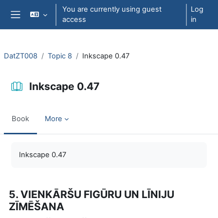
Skip to main content
You are currently using guest
Log
access
in
Side panel
DatZT008
Topic 8
Inkscape 0.47
Inkscape 0.47
Book
More
Completion requirements
Inkscape 0.47
5. VIENKĀRŠU FIGŪRU UN LĪNIJU
ZĪMĒŠANA