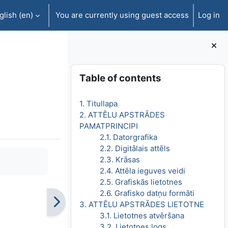
lish ‎(en)‎
You are currently using guest access
Log in
Blocks
Skip Table of contents
Table of contents
1. Titullapa
2. ATTĒLU APSTRĀDES
PAMATPRINCIPI
2.1. Datorgrafika
2.2. Digitālais attēls
2.3. Krāsas
2.4. Attēla ieguves veidi
2.5. Grafiskās lietotnes
2.6. Grafisko datņu formāti
3. ATTĒLU APSTRĀDES LIETOTNE
3.1. Lietotnes atvēršana
3.2. Lietotnes logs