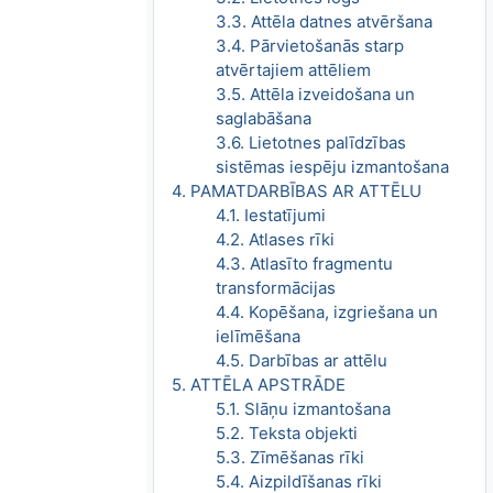
3.3. Attēla datnes atvēršana
3.4. Pārvietošanās starp
atvērtajiem attēliem
3.5. Attēla izveidošana un
saglabāšana
3.6. Lietotnes palīdzības
sistēmas iespēju izmantošana
4. PAMATDARBĪBAS AR ATTĒLU
4.1. Iestatījumi
4.2. Atlases rīki
4.3. Atlasīto fragmentu
transformācijas
4.4. Kopēšana, izgriešana un
ielīmēšana
4.5. Darbības ar attēlu
5. ATTĒLA APSTRĀDE
5.1. Slāņu izmantošana
5.2. Teksta objekti
5.3. Zīmēšanas rīki
5.4. Aizpildīšanas rīki