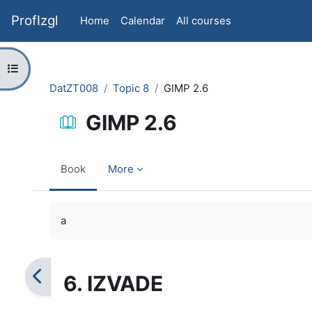
Skip to main content
ProfIzgl
Home
Calendar
All courses
Open course index
DatZT008
Topic 8
GIMP 2.6
GIMP 2.6
Book
More
Completion requirements
a
6. IZVADE