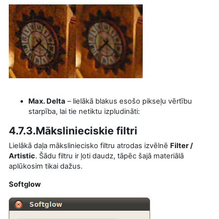
Max. Delta
– lielākā blakus esošo pikseļu vērtību
starpība, lai tie netiktu izpludināti:
4.7.3.Mākslinieciskie filtri
Lielākā daļa māksliniecisko filtru atrodas izvēlnē
Filter /
Artistic
. Šādu filtru ir ļoti daudz, tāpēc šajā materiālā
aplūkosim tikai dažus.
Softglow