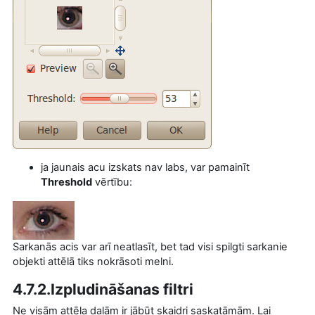
ja jaunais acu izskats nav labs, var pamainīt
Threshold
vērtību:
Sarkanās acis var arī neatlasīt, bet tad visi spilgti sarkanie
objekti attēlā tiks nokrāsoti melni.
4.7.2.Izpludināšanas filtri
Ne visām attēla daļām ir jābūt skaidri saskatāmām. Lai