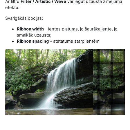
Ar filtru
Filter / Artistic /
Weve
var iegūt uzausta zīmējuma
efektu:
Svarīgākās opcijas:
Ribbon width
– lentes platums, jo šaurāka lente, jo
smalkāk uzausts;
Ribbon spacing
– atstatums starp lentēm