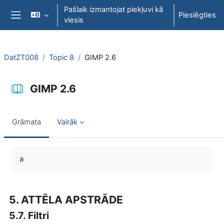
Atvērt galveno saturu
Pašlaik izmantojat piekļuvi kā
Pieslēgties
viesis
Sānu panelis
DatZT008
Topic 8
GIMP 2.6
GIMP 2.6
Grāmata
Vairāk
Izpildes nosacījumi
a
5. ATTĒLA APSTRĀDE
5.7. Filtri