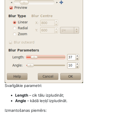
Svarīgākie parametri:
Length
– cik tālu izpludināt;
Angle
– kādā leņķī izpludināt.
Izmantošanas piemērs: