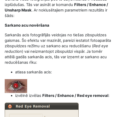
izplūdušas. Tās var asināt ar komandu
Filters / Enhance /
Unsharp Mask
. Ar noklusētajiem parametriem rezultāts ir
šāds:
Sarkano acu novēršana
Sarkanās acis fotogrāfijās veidojas no tiešas zibspuldzes
gaismas. Šo efektu var mazināt, pareizi iestatot fotoaparāta
zibspuldzes režīmu uz sarkano acu reducēšanu (
Red eye
reduction
) vai neizmantojot zibspuldzi vispār. Ja tomēr
attēlā gadās sarkanās acis, tās var izņemt ar sarkano acu
reducēšanas rīku:
atlasa sarkanās acis:
izvēlnē izvēlas
Filters / Enhance /
Red eye removal
: