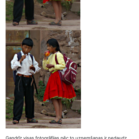
Gandrīz visas fotogrāfijas pēc to uzņemšanas ir nedaudz