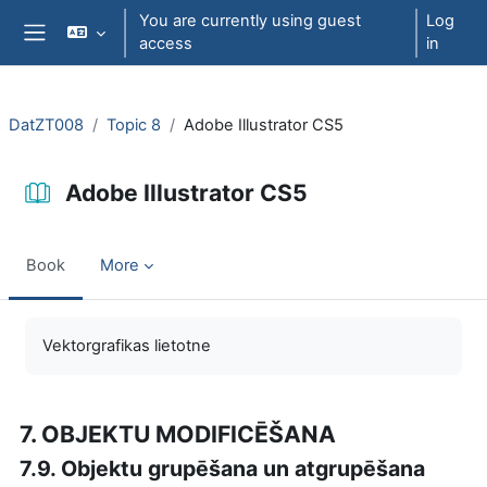
Skip to main content
You are currently using guest
Log
access
in
Side panel
DatZT008
Topic 8
Adobe Illustrator CS5
Adobe Illustrator CS5
Book
More
Completion requirements
Vektorgrafikas lietotne
7. OBJEKTU MODIFICĒŠANA
7.9. Objektu grupēšana un atgrupēšana