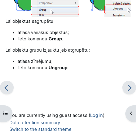
Lai objektus sagrupētu:
atlasa vairākus objektus;
lieto komandu
Group
.
Lai objektu grupu izjauktu jeb atgrupētu:
atlasa zīmējumu;
lieto komandu
Ungroup
.
Open course index
Op
You are currently using guest access (
Log in
)
Data retention summary
Switch to the standard theme