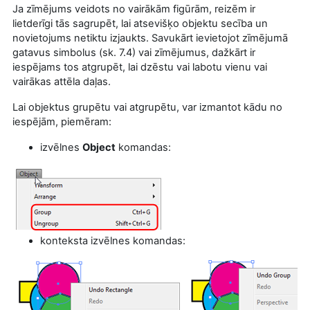
Ja zīmējums veidots no vairākām figūrām, reizēm ir
lietderīgi tās sagrupēt, lai atsevišķo objektu secība un
novietojums netiktu izjaukts. Savukārt ievietojot zīmējumā
gatavus simbolus (sk. 7.4
) vai zīmējumus, dažkārt ir
iespējams tos atgrupēt, lai dzēstu vai labotu vienu vai
vairākas attēla daļas.
Lai objektus grupētu vai atgrupētu, var izmantot kādu no
iespējām, piemēram:
izvēlnes
Object
komandas:
konteksta izvēlnes komandas: