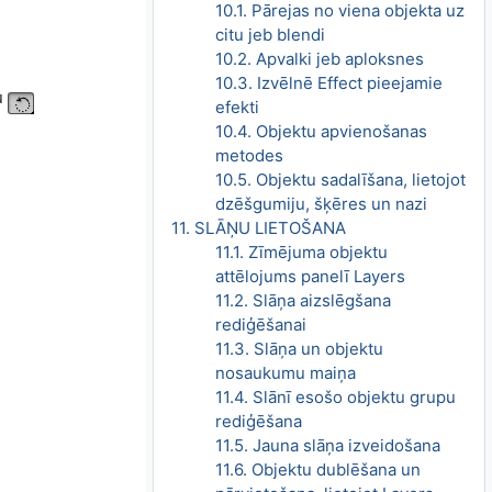
10.1. Pārejas no viena objekta uz
citu jeb blendi
10.2. Apvalki jeb aploksnes
10.3. Izvēlnē Effect pieejamie
ku
efekti
10.4. Objektu apvienošanas
metodes
10.5. Objektu sadalīšana, lietojot
dzēšgumiju, šķēres un nazi
11. SLĀŅU LIETOŠANA
11.1. Zīmējuma objektu
attēlojums panelī Layers
11.2. Slāņa aizslēgšana
rediģēšanai
11.3. Slāņa un objektu
nosaukumu maiņa
11.4. Slānī esošo objektu grupu
rediģēšana
11.5. Jauna slāņa izveidošana
11.6. Objektu dublēšana un