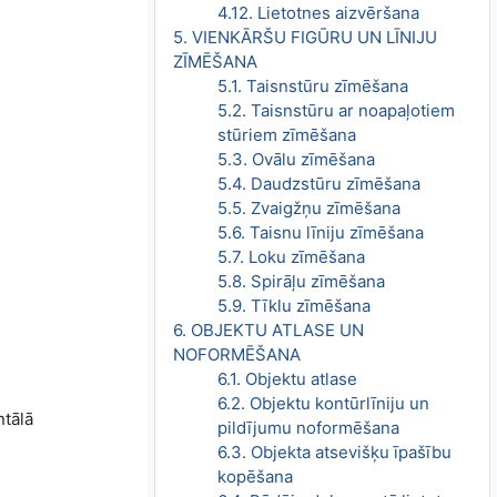
4.12. Lietotnes aizvēršana
5. VIENKĀRŠU FIGŪRU UN LĪNIJU
ZĪMĒŠANA
5.1. Taisnstūru zīmēšana
5.2. Taisnstūru ar noapaļotiem
stūriem zīmēšana
5.3. Ovālu zīmēšana
5.4. Daudzstūru zīmēšana
5.5. Zvaigžņu zīmēšana
5.6. Taisnu līniju zīmēšana
5.7. Loku zīmēšana
5.8. Spirāļu zīmēšana
5.9. Tīklu zīmēšana
6. OBJEKTU ATLASE UN
NOFORMĒŠANA
6.1. Objektu atlase
6.2. Objektu kontūrlīniju un
ntālā
pildījumu noformēšana
6.3. Objekta atsevišķu īpašību
kopēšana