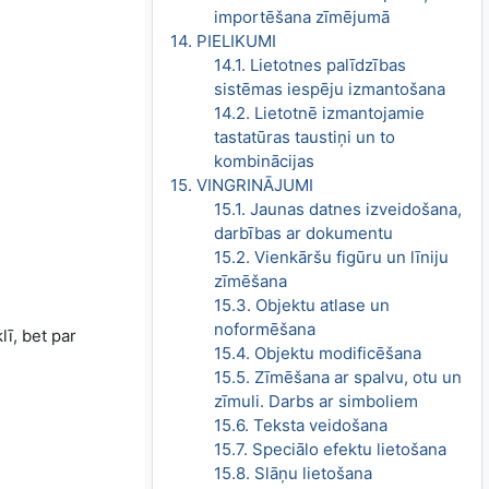
importēšana zīmējumā
14. PIELIKUMI
14.1. Lietotnes palīdzības
sistēmas iespēju izmantošana
14.2. Lietotnē izmantojamie
tastatūras taustiņi un to
kombinācijas
15. VINGRINĀJUMI
15.1. Jaunas datnes izveidošana,
darbības ar dokumentu
15.2. Vienkāršu figūru un līniju
zīmēšana
15.3. Objektu atlase un
noformēšana
lī, bet par
15.4. Objektu modificēšana
15.5. Zīmēšana ar spalvu, otu un
zīmuli. Darbs ar simboliem
15.6. Teksta veidošana
15.7. Speciālo efektu lietošana
15.8. Slāņu lietošana