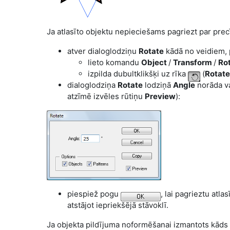
Ja atlasīto objektu nepieciešams pagriezt par precī
atver dialoglodziņu
Rotate
kādā no veidiem,
lieto komandu
Object
/
Transform
/
Ro
izpilda dubultklikšķi uz rīka
(
Rotate
dialoglodziņa
Rotate
lodziņā
Angle
norāda va
atzīmē izvēles rūtiņu
Preview
):
piespiež pogu
, lai pagrieztu atla
atstājot iepriekšējā stāvoklī.
Ja objekta pildījuma noformēšanai izmantots kāds 