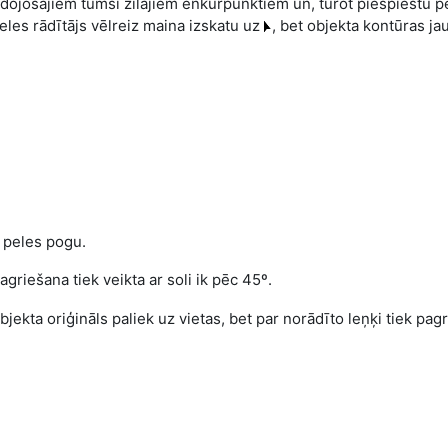
idojošajiem tumši zilajiem enkurpunktiem un, turot piespiestu p
peles rādītājs vēlreiz maina izskatu uz
, bet objekta kontūras ja
ž peles pogu.
pagriešana tiek veikta ar soli ik pēc 45º.
objekta oriģināls paliek uz vietas, bet par norādīto leņķi tiek pag