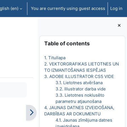
lish ‎(en)‎
You are currently using guest access
Log in
Blocks
Skip Table of contents
Table of contents
1. Titullapa
2. VEKTORGRAFIKAS LIETOTNES UN
TO IZMANTOŠANAS IESPĒJAS
3. ADOBE ILLUSTRATOR CS5 VIDE
3.1. Lietotnes atvēršana
3.2. Illustrator darba vide
3.3. Lietotnes noklusēto
parametru atjaunošana
4. JAUNAS DATNES IZVEIDOŠANA,
DARBĪBAS AR DOKUMENTU
4.1. Jaunas zīmējuma datnes
izveidošana