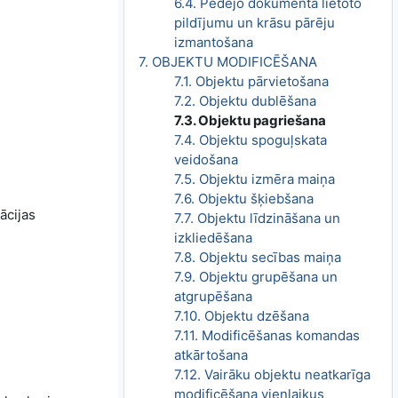
6.4. Pēdējo dokumentā lietoto
pildījumu un krāsu pārēju
izmantošana
7. OBJEKTU MODIFICĒŠANA
7.1. Objektu pārvietošana
7.2. Objektu dublēšana
7.3. Objektu pagriešana
7.4. Objektu spoguļskata
veidošana
7.5. Objektu izmēra maiņa
7.6. Objektu šķiebšana
ācijas
7.7. Objektu līdzināšana un
izkliedēšana
7.8. Objektu secības maiņa
7.9. Objektu grupēšana un
atgrupēšana
7.10. Objektu dzēšana
7.11. Modificēšanas komandas
atkārtošana
7.12. Vairāku objektu neatkarīga
modificēšana vienlaikus