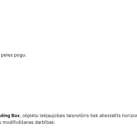
ž peles pogu:
nding Box
, objektu iekļaujošais taisnstūris tiek atiestatīts horizo
as modificēšanas darbības: