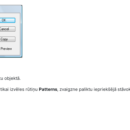
tu objektā.
tikai izvēles rūtiņu
Patterns
, zvaigzne paliktu iepriekšējā stāvok