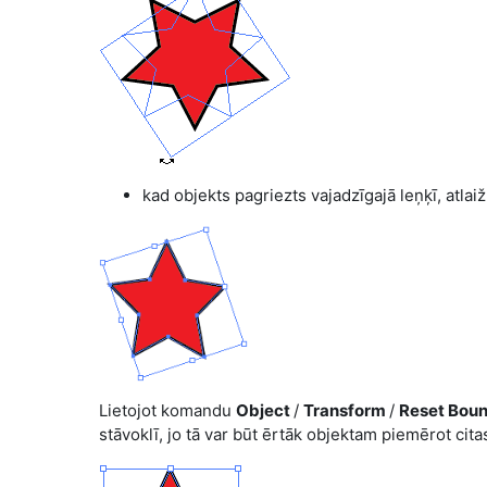
kad objekts pagriezts vajadzīgajā leņķī, atlai
Lietojot komandu
Object
/
Transform
/
Reset Bou
stāvoklī, jo tā var būt ērtāk objektam piemērot cit