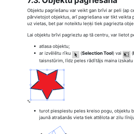
7.3. Objektu pagriešana
Objektu pagriešanu var veikt gan brīvi ar peli (ap ce
pārvietojot objektus, arī pagriešana var tikt veikta 
uz vietas, bet par noteiktu leņķi tiek pagriezta obje
Lai objektu brīvi pagrieztu ap tā centru, var lietot pe
atlasa objektu;
ar izvēlētu rīku
(
Selection Tool
) vai
(
taisnstūrim, līdz peles rādītājs maina izskatu
turot piespiestu peles kreiso pogu, objektu br
jaunā atrašanās vieta tiek attēlota ar zilu līnij