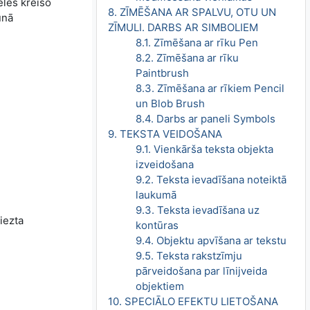
eles kreiso
8. ZĪMĒŠANA AR SPALVU, OTU UN
unā
ZĪMULI. DARBS AR SIMBOLIEM
8.1. Zīmēšana ar rīku Pen
8.2. Zīmēšana ar rīku
Paintbrush
8.3. Zīmēšana ar rīkiem Pencil
un Blob Brush
8.4. Darbs ar paneli Symbols
9. TEKSTA VEIDOŠANA
9.1. Vienkārša teksta objekta
izveidošana
9.2. Teksta ievadīšana noteiktā
laukumā
9.3. Teksta ievadīšana uz
riezta
kontūras
9.4. Objektu apvīšana ar tekstu
9.5. Teksta rakstzīmju
pārveidošana par līnijveida
objektiem
10. SPECIĀLO EFEKTU LIETOŠANA