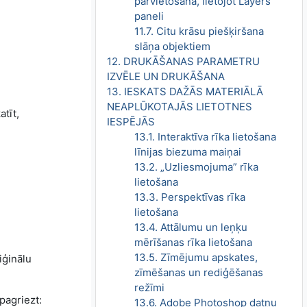
pārvietošana, lietojot Layers
paneli
11.7. Citu krāsu piešķiršana
slāņa objektiem
12. DRUKĀŠANAS PARAMETRU
IZVĒLE UN DRUKĀŠANA
13. IESKATS DAŽĀS MATERIĀLĀ
NEAPLŪKOTAJĀS LIETOTNES
tīt,
IESPĒJĀS
13.1. Interaktīva rīka lietošana
līnijas biezuma maiņai
13.2. „Uzliesmojuma” rīka
lietošana
13.3. Perspektīvas rīka
lietošana
13.4. Attālumu un leņķu
mērīšanas rīka lietošana
13.5. Zīmējumu apskates,
riģinālu
zīmēšanas un rediģēšanas
režīmi
pagriezt:
13.6. Adobe Photoshop datņu