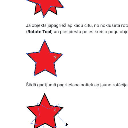
Ja objekts jāpagriež ap kādu citu, no noklusētā rot
(
Rotate Tool
) un piespiestu peles kreiso pogu obj
Šādā gadījumā pagriešana notiek ap jauno rotācija