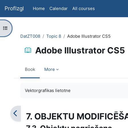
Skip to main content
ProfIzgl
Home
Calendar
All courses
Open course index
DatZT008
Topic 8
Adobe Illustrator CS5
Adobe Illustrator CS5
Book
More
Completion requirements
Vektorgrafikas lietotne
7. OBJEKTU MODIFICĒŠ