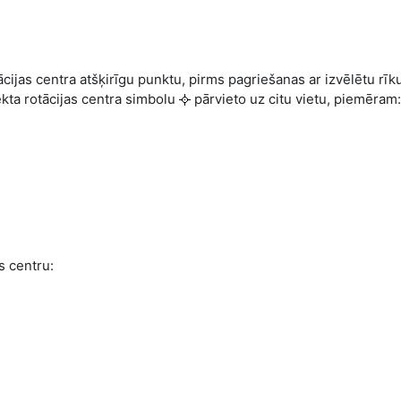
ācijas centra atšķirīgu punktu, pirms pagriešanas ar izvēlētu rī
ekta rotācijas centra simbolu
pārvieto uz citu vietu, piemēram:
s centru: