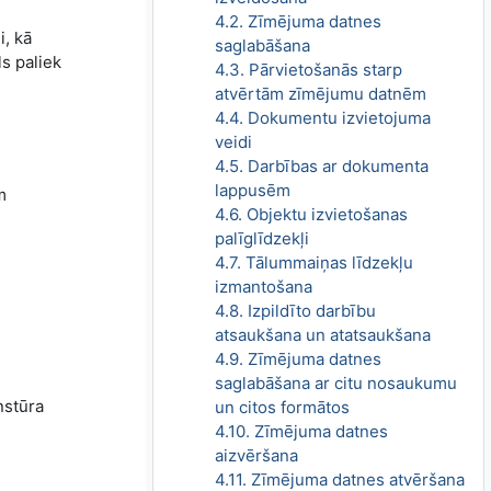
4.2. Zīmējuma datnes
i, kā
saglabāšana
ls paliek
4.3. Pārvietošanās starp
atvērtām zīmējumu datnēm
4.4. Dokumentu izvietojuma
veidi
4.5. Darbības ar dokumenta
lappusēm
m
4.6. Objektu izvietošanas
palīglīdzekļi
4.7. Tālummaiņas līdzekļu
izmantošana
4.8. Izpildīto darbību
atsaukšana un atatsaukšana
4.9. Zīmējuma datnes
saglabāšana ar citu nosaukumu
nstūra
un citos formātos
4.10. Zīmējuma datnes
aizvēršana
4.11. Zīmējuma datnes atvēršana