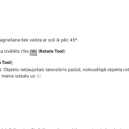
pagriešana tiek veikta ar soli ik pēc 45º.
ja izvēlēts rīks
(
Rotate Tool
):
n Tool
);
). Objektu iekļaujošais taisnstūris pazūd, noklusētajā objekta rot
js maina izskatu uz
: