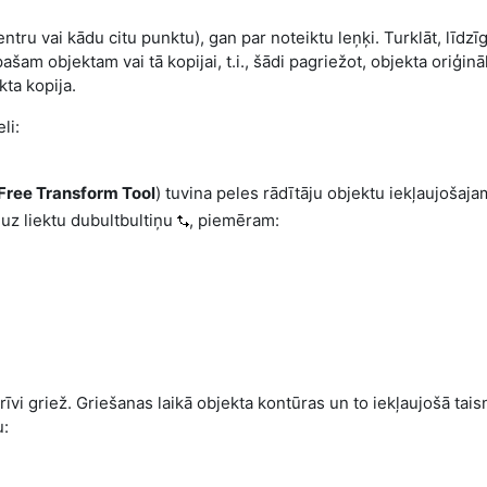
ntru vai kādu citu punktu), gan par noteiktu leņķi. Turklāt, līdzīg
pašam objektam vai tā kopijai, t.i., šādi pagriežot, objekta oriģinā
kta kopija.
li:
Free Transform Tool
) tuvina peles rādītāju objektu iekļaujošaja
 uz liektu dubultbultiņu
, piemēram:
īvi griež. Griešanas laikā objekta kontūras un to iekļaujošā tais
u: