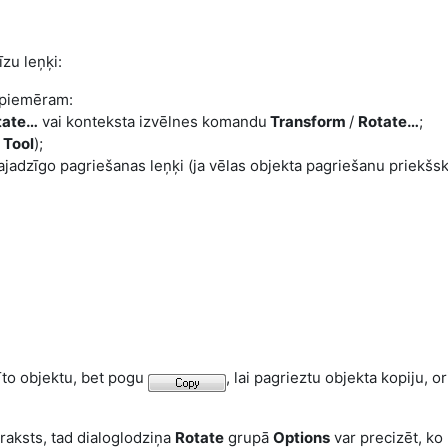
zu leņķi:
 piemēram:
tate…
vai konteksta izvēlnes komandu
Transform
/
Rotate…
;
 Tool
);
jadzīgo pagriešanas leņķi (ja vēlas objekta pagriešanu priekšska
sīto objektu, bet pogu
, lai pagrieztu objekta kopiju, o
raksts, tad dialoglodziņa
Rotate
grupā
Options
var precizēt, ko 