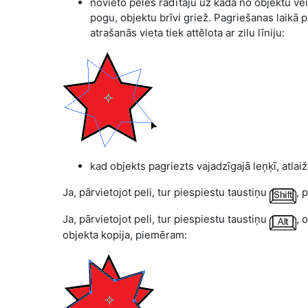
novieto peles rādītāju uz kāda no objektu ve
pogu, objektu brīvi griež. Pagriešanas laikā 
atrašanās vieta tiek attēlota ar zilu līniju:
kad objekts pagriezts vajadzīgajā leņķī, atlai
Ja, pārvietojot peli, tur piespiestu taustiņu
, 
Ja, pārvietojot peli, tur piespiestu taustiņu
, 
objekta kopija, piemēram: