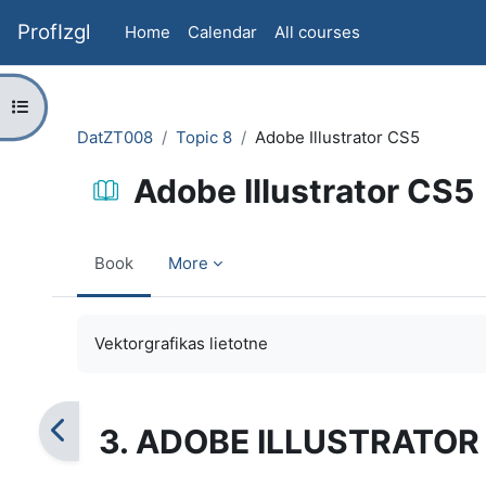
Skip to main content
ProfIzgl
Home
Calendar
All courses
Open course index
DatZT008
Topic 8
Adobe Illustrator CS5
Adobe Illustrator CS5
Book
More
Completion requirements
Vektorgrafikas lietotne
3. ADOBE ILLUSTRATOR