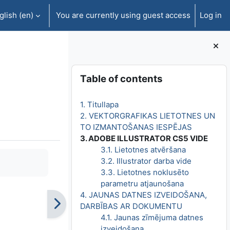
lish ‎(en)‎
You are currently using guest access
Log in
Blocks
Skip Table of contents
Table of contents
1. Titullapa
2. VEKTORGRAFIKAS LIETOTNES UN
TO IZMANTOŠANAS IESPĒJAS
3. ADOBE ILLUSTRATOR CS5 VIDE
3.1. Lietotnes atvēršana
3.2. Illustrator darba vide
3.3. Lietotnes noklusēto
parametru atjaunošana
4. JAUNAS DATNES IZVEIDOŠANA,
DARBĪBAS AR DOKUMENTU
4.1. Jaunas zīmējuma datnes
izveidošana