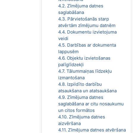
4.2. Zīmējuma datnes
saglabāšana
4.3. Pārvietošanās starp
atvērtām zīmējumu datnēm
4.4. Dokumentu izvietojuma
veidi
4.5. Darbības ar dokumenta
lappusēm
4.6. Objektu izvietošanas
palīglīdzekļi
4.7. Tālummaiņas līdzekļu
izmantošana
4.8. Izpildīto darbību
atsaukšana un atatsaukšana
4.9. Zīmējuma datnes
saglabāšana ar citu nosaukumu
un citos formātos
4.10. Zīmējuma datnes
aizvēršana
4.11. Zīmējuma datnes atvēršana