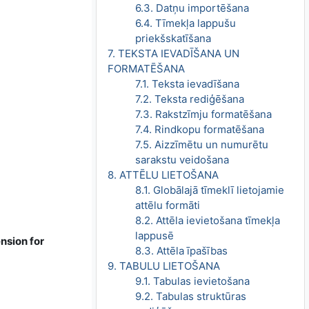
6.3. Datņu importēšana
6.4. Tīmekļa lappušu
priekšskatīšana
7. TEKSTA IEVADĪŠANA UN
FORMATĒŠANA
7.1. Teksta ievadīšana
7.2. Teksta rediģēšana
7.3. Rakstzīmju formatēšana
7.4. Rindkopu formatēšana
7.5. Aizzīmētu un numurētu
sarakstu veidošana
8. ATTĒLU LIETOŠANA
8.1. Globālajā tīmeklī lietojamie
attēlu formāti
8.2. Attēla ievietošana tīmekļa
lappusē
nsion for
8.3. Attēla īpašības
9. TABULU LIETOŠANA
9.1. Tabulas ievietošana
9.2. Tabulas struktūras