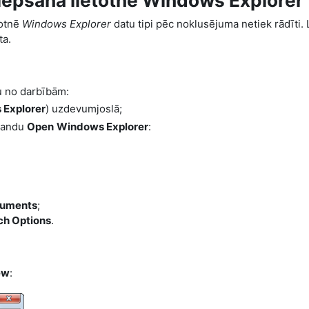
slēpšana lietotnē Windows Explorer
totnē
Windows Explorer
datu tipi pēc noklusējuma netiek rādīti. L
ta.
du no darbībām:
Explorer
) uzdevumjoslā;
mandu
Open
Windows Explorer
:
uments
;
ch Options
.
ew
: