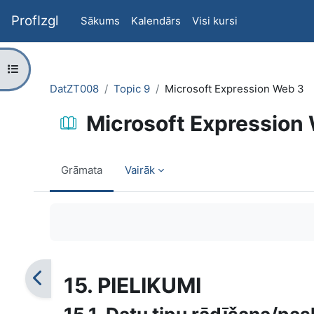
Atvērt galveno saturu
ProfIzgl
Sākums
Kalendārs
Visi kursi
Atvērt kursu indeksu
DatZT008
Topic 9
Microsoft Expression Web 3
Microsoft Expression
Grāmata
Vairāk
Izpildes nosacījumi
15. PIELIKUMI