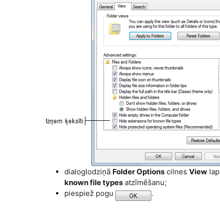
dialoglodziņā
Folder Options
cilnes
View
lap
known file types
atzīmēšanu;
piespiež pogu
.