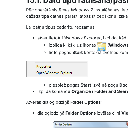
15.1. Datu tipu rādīšana/pa
Pēc operētājsistēmas
Windows 7
instalēšanas lie
dažāda tipa datnes parasti atpazīst pēc ikonu izska
Lai datņu tipus padarītu redzamus:
atver lietotni
Windows Explorer
, izpildot kā
izpilda klikšķi uz ikonas
(
Windows 
lieto pogas
Start
kontekstizvēlnes ko
piespiež pogas
Start
izvēlnē pogu
Doc
izpilda komandu
Organize / Folder and Sear
Atveras dialoglodziņš
Folder Options
;
dialoglodziņā
Folder Options
izvēlas cilni
Vi