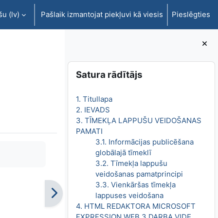
u ‎(lv)‎
Pašlaik izmantojat piekļuvi kā viesis
Pieslēgties
Bloki
Izlaist Satura rādītājs
Satura rādītājs
1. Titullapa
2. IEVADS
3. TĪMEKĻA LAPPUŠU VEIDOŠANAS
PAMATI
3.1. Informācijas publicēšana
globālajā tīmeklī
3.2. Tīmekļa lappušu
veidošanas pamatprincipi
3.3. Vienkāršas tīmekļa
lappuses veidošana
4. HTML REDAKTORA MICROSOFT
EXPRESSION WEB 3 DARBA VIDE