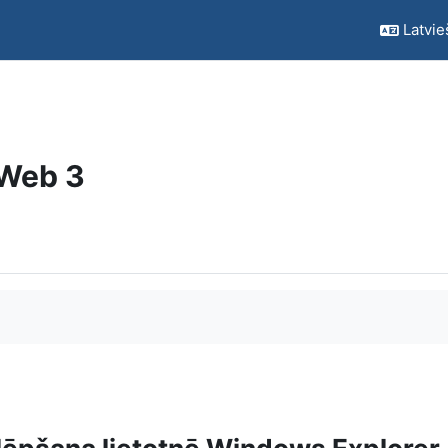
Latvieš
 Web 3