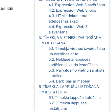
4.1. Expression Web 3 atvēršana
ietotāji
4.2. Expression Web 3 logs
4.3. HTML dokumenta
attēlošanas skati
4.4. Expression Web 3
aizvēršana
5. TĪMEKĻA VIETNES IZVEIDOŠANA
UN LIETOŠANA
5.1. Tīmekļa vietnes izveidošana
un darbības ar to
5.2. Noklusētā lappuses
kodēšanas veida iestatīšana
5.3. Pārvaldāmo vietņu saraksta
lietošana
5.4. Darbības ar mapēm
6. TĪMEKĻA LAPPUŠU LIETOŠANA
UN IESTATĪJUMI
6.1. Tīmekļa lappušu lietošana
6.2. Tīmekļa lappuses
iestatījumi