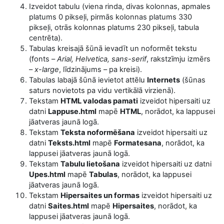
Izveidot tabulu (viena rinda, divas kolonnas, apmales
platums 0 pikseļi, pirmās kolonnas platums 330
pikseļi, otrās kolonnas platums 230 pikseļi, tabula
centrēta).
Tabulas kreisajā šūnā ievadīt un noformēt tekstu
(fonts –
Arial, Helvetica, sans-serif
, rakstzīmju izmērs
–
x-large
, līdzinājums – pa kreisi).
Tabulas labajā šūnā ievietot attēlu
Internets
(šūnas
saturs novietots pa vidu vertikālā virzienā).
Tekstam
HTML valodas pamati
izveidot hipersaiti uz
datni
Lappuse.html
mapē
HTML
, norādot, ka lappusei
jāatveras jaunā logā.
Tekstam
Teksta noformēšana
izveidot hipersaiti uz
datni
Teksts.html
mapē
Formatesana
, norādot, ka
lappusei jāatveras jaunā logā.
Tekstam
Tabulu lietošana
izveidot hipersaiti uz datni
Upes.html
mapē
Tabulas
, norādot, ka lappusei
jāatveras jaunā logā.
Tekstam
Hipersaites un formas
izveidot hipersaiti uz
datni
Saites.html
mapē
Hipersaites
, norādot, ka
lappusei jāatveras jaunā logā.