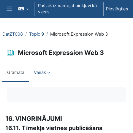
Atvērt galveno saturu
Pašlaik izmantojat piekļuvi kā
Pieslēgties
viesis
Sānu panelis
DatZT008
Topic 9
Microsoft Expression Web 3
Microsoft Expression Web 3
Grāmata
Vairāk
Izpildes nosacījumi
16. VINGRINĀJUMI
16.11. Tīmekļa vietnes publicēšana