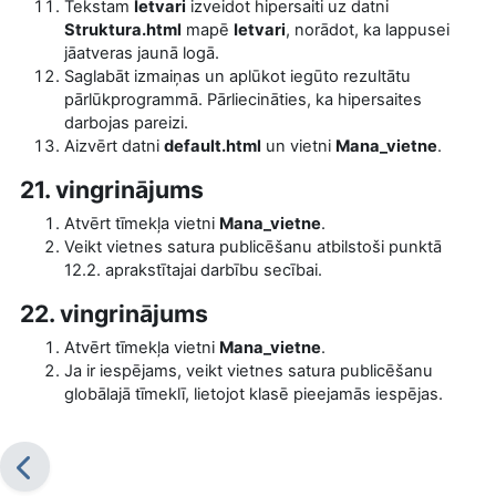
Tekstam
Ietvari
izveidot hipersaiti uz datni
Struktura.html
mapē
Ietvari
, norādot, ka lappusei
jāatveras jaunā logā.
Saglabāt izmaiņas un aplūkot iegūto rezultātu
pārlūkprogrammā. Pārliecināties, ka hipersaites
darbojas pareizi.
Aizvērt datni
default.html
un vietni
Mana_vietne
.
21. vingrinājums
Atvērt tīmekļa vietni
Mana_vietne
.
Veikt vietnes satura publicēšanu atbilstoši punktā
12.2. aprakstītajai darbību secībai.
22. vingrinājums
Atvērt tīmekļa vietni
Mana_vietne
.
Ja ir iespējams, veikt vietnes satura publicēšanu
globālajā tīmeklī, lietojot klasē pieejamās iespējas.