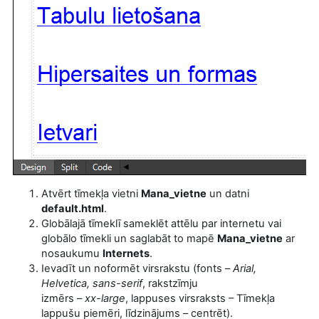
Atvērt tīmekļa vietni
Mana_vietne
un datni
default.html
.
Globālajā tīmeklī sameklēt attēlu par internetu vai
globālo tīmekli un saglabāt to mapē
Mana_vietne
ar
nosaukumu
Internets
.
Ievadīt un noformēt virsrakstu (fonts –
Arial,
Helvetica, sans-serif
, rakstzīmju
izmērs –
xx-large
, lappuses virsraksts – Tīmekļa
lappušu piemēri, līdzinājums – centrēt).