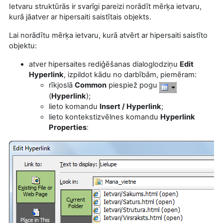
Ietvaru struktūrās ir svarīgi pareizi norādīt mērķa ietvaru,
kurā jāatver ar hipersaiti saistītais objekts.
Lai norādītu mērķa ietvaru, kurā atvērt ar hipersaiti saistīto
objektu:
atver hipersaites rediģēšanas dialoglodziņu
Edit
Hyperlink
,
izpildot kādu no darbībām, piemēram:
rīkjoslā
Common
piespiež pogu
(
Hyperlink
);
lieto komandu
Insert /
Hyperlink
;
lieto kontekstizvēlnes komandu
Hyperlink
Properties
: