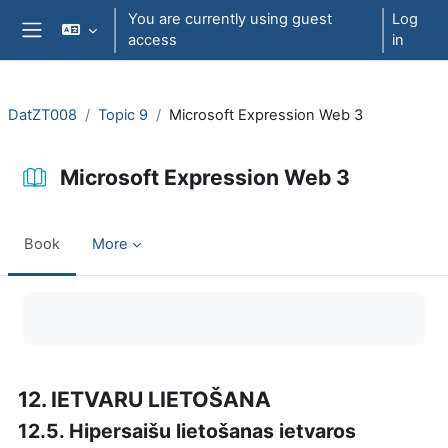
Skip to main content
You are currently using guest
Log
access
in
Side panel
DatZT008
Topic 9
Microsoft Expression Web 3
Microsoft Expression Web 3
Book
More
Completion requirements
12. IETVARU LIETOŠANA
12.5. Hipersaišu lietošanas ietvaros