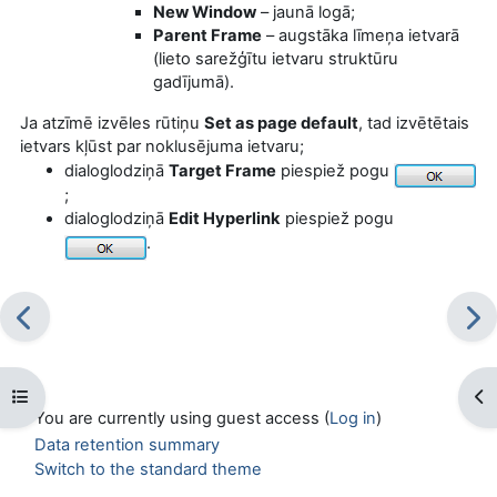
New Window
– jaunā logā;
Parent Frame
– augstāka līmeņa ietvarā
(lieto sarežģītu ietvaru struktūru
gadījumā).
Ja atzīmē izvēles rūtiņu
Set as page default
, tad izvētētais
ietvars kļūst par noklusējuma ietvaru;
dialoglodziņā
Target Frame
piespiež pogu
;
dialoglodziņā
Edit Hyperlink
piespiež pogu
.
Open course index
Op
You are currently using guest access (
Log in
)
Data retention summary
Switch to the standard theme