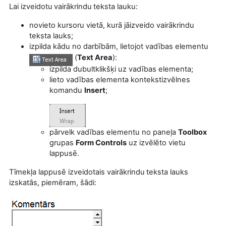
Lai izveidotu
vairākrindu
teksta lauku:
novieto kursoru vietā, kurā jāizveido vairākrindu
teksta lauks;
izpilda kādu no darbībām,
lietojot vadības elementu
(
Text Area
):
izpilda dubultklikšķi uz vadības elementa;
lieto vadības elementa kontekstizvēlnes
komandu
Insert
;
pārvelk vadības elementu no paneļa
Toolbox
grupas
Form Controls
uz izvēlēto vietu
lappusē.
Tīmekļa lappusē izveidotais vairākrindu
teksta lauks
izskatās, piemēram, šādi: