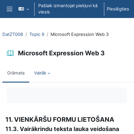
Atvērt galveno saturu
Pašlaik izmantojat piekļuvi kā
Pieslēgties
viesis
Sānu panelis
DatZT008
Topic 9
Microsoft Expression Web 3
Microsoft Expression Web 3
Grāmata
Vairāk
Izpildes nosacījumi
11. VIENKĀRŠU FORMU LIETOŠANA
11.3. Vairākrindu teksta lauka veidošana