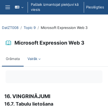
Atvērt galveno saturu
Pašlaik izmantojat piekļuvi kā
Pieslēgties
viesis
Sānu panelis
DatZT008
Topic 9
Microsoft Expression Web 3
Microsoft Expression Web 3
Grāmata
Vairāk
Izpildes nosacījumi
16. VINGRINĀJUMI
16.7. Tabulu lietošana