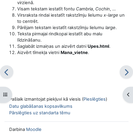
virzienā.
Visam tekstam iestatīt fontu
Cambria
,
Cochin
, ...
Virsraksta rindai iestatīt rakstzīmju lielumu
x-large
un
to centrēt.
Pārējam tekstam iestatīt rakstzīmju lielumu
large
.
Teksta pirmajai rindkopai iestatīt abu malu
līdzināšanu.
Saglabāt izmaiņas un aizvērt datni
Upes.html
.
Aizvērt tīmekļa vietni
Mana_vietne
.
Atvērt kursu indeksu
Atv
Pašlaik izmantojat piekļuvi kā viesis (
Pieslēgties
)
Datu glabāšanas kopsavilkums
Pārslēgties uz standarta tēmu
Darbina
Moodle