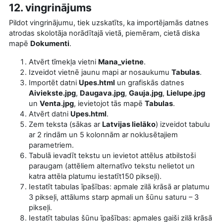
12. vingrinājums
Pildot vingrinājumu, tiek uzskatīts, ka importējamās datnes
atrodas skolotāja norādītajā vietā, piemēram, cietā diska
mapē
Dokumenti
.
Atvērt tīmekļa vietni
Mana_vietne
.
Izveidot vietnē jaunu mapi ar nosaukumu
Tabulas
.
Importēt datni
Upes.html
un grafiskās datnes
Aiviekste.jpg
,
Daugava.jpg
,
Gauja.jpg
,
Lielupe.jpg
un
Venta.jpg
, ievietojot tās mapē
Tabulas
.
Atvērt datni
Upes.html
.
Zem teksta (sākas ar
Latvijas lielāko
)
izveidot tabulu
ar 2 rindām un 5 kolonnām ar noklusētajiem
parametriem.
Tabulā ievadīt tekstu un ievietot attēlus atbilstoši
paraugam (attēliem alternatīvo tekstu nelietot un
katra attēla platumu iestatīt150 pikseļi).
Iestatīt tabulas īpašības: apmale zilā krāsā ar platumu
3 pikseļi, attālums starp apmali un šūnu saturu – 3
pikseļi.
Iestatīt tabulas šūnu īpašības: apmales gaiši zilā krāsā