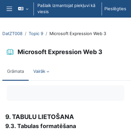
Atvērt galveno saturu
Pašlaik izmantojat piekļuvi kā
Pieslēgties
viesis
Sānu panelis
DatZT008
Topic 9
Microsoft Expression Web 3
Microsoft Expression Web 3
Grāmata
Vairāk
Izpildes nosacījumi
9. TABULU LIETOŠANA
9.3. Tabulas formatēšana