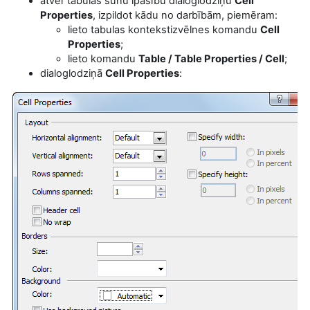
atver tabulas šūnu īpašību dialoglodziņu
Cell
Properties
, izpildot kādu no darbībām, piemēram:
lieto tabulas
kontekstizvēlnes komandu
Cell
Properties
;
lieto
komandu
Table / Table Properties / Cell
;
dialoglodziņā
Cell Properties
: