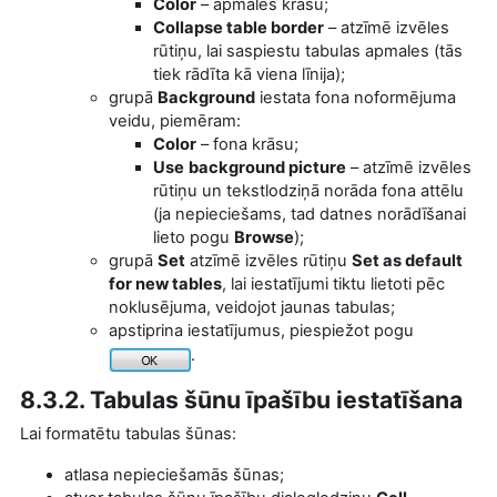
Color
– apmales krāsu;
Collapse table border
–
atzīmē
izvēles
rūtiņu, lai saspiestu tabulas apmales (tās
tiek rādīta kā viena līnija);
grupā
Background
iestata fona noformējuma
veidu, piemēram:
Color
– fona krāsu;
Use
background picture
–
atzīmē
izvēles
rūtiņu un tekstlodziņā norāda fona attēlu
(
ja nepieciešams, tad datnes norādīšanai
lieto pogu
Browse
);
grupā
Set
atzīmē
izvēles rūtiņu
Set as default
for new tables
, lai iestatījumi tiktu lietoti pēc
noklusējuma, veidojot jaunas tabulas;
apstiprina iestatījumus, piespiežot pogu
.
8.3.2. Tabulas šūnu īpašību iestatīšana
Lai formatētu tabulas šūnas:
atlasa nepieciešamās šūnas;