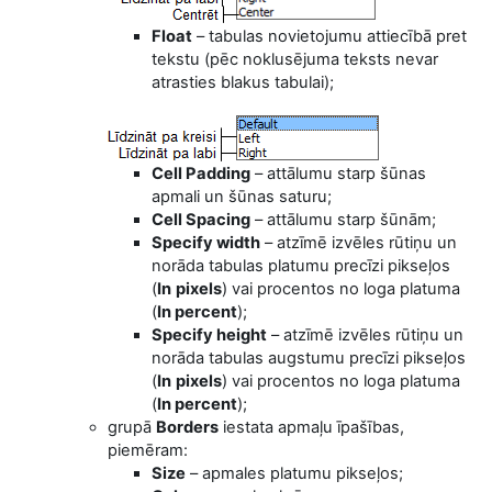
Float
– tabulas novietojumu attiecībā pret
tekstu (pēc noklusējuma teksts nevar
atrasties blakus tabulai);
Cell Padding
– attālumu starp šūnas
apmali un šūnas saturu;
Cell
Spacing
– attālumu starp šūnām;
Specify width
–
atzīmē
izvēles rūtiņu un
norāda tabulas platumu precīzi pikseļos
(
In
pixels
) vai procentos no loga platuma
(
In percent
);
Specify height
–
atzīmē
izvēles rūtiņu un
norāda tabulas augstumu precīzi pikseļos
(
In
pixels
) vai procentos no loga platuma
(
In percent
);
grupā
Borders
iestata apmaļu īpašības,
piemēram:
Size
– apmales platumu pikseļos;