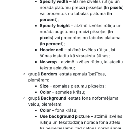
Specify width
–
atzīmē
izvēles rūtiņu un
norāda platumu precīzi pikseļos (
In
pixels
)
vai procentos no tabulas platuma (
In
percent
);
Specify height
–
atzīmē
izvēles rūtiņu un
norāda augstumu precīzi pikseļos (
In
pixels
) vai procentos no tabulas platuma
(
In percent
);
Header cell
–
atzīmē
izvēles rūtiņu, lai
šūnas iestatītu kā virsrakstu šūnas;
No wrap
–
atzīmē
izvēles rūtiņu, lai atceltu
teksta aplaušanu;
grupā
Borders
iestata apmaļu īpašības,
piemēram:
Size
– apmales platumu pikseļos;
Color
– apmales krāsu;
grupā
Background
iestata fona noformējuma
veidu, piemēram:
Color
– fona krāsu;
Use
background picture
–
atzīmē
izvēles
rūtiņu un tekstlodziņā norāda fona attēlu
(
ja nepieciešams, tad datnes norādīšanai