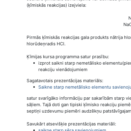
(ķīmiskās reakcijas) izejviela:
N
NaC
Pirmās ķīmiskās reakcijas gala produkts nātrija hlor
hlorūdeņradis HCl.
Ķīmijas kursa programma satur prasību:
izprot saikni starp nemetālisko elementu(pi
reakciju vienādojumiem
Sagatavotais prezentācijas materiāls:
Saikne starp nemetālisko elementu savieno
satur svarīgāko informāciju par sakarībām starp 
sāļiem. Tajā doti gan tipiski ķīmisko reakciju piemēr
septiņi uzdevumu piemēri audzēkņu patstāvīgaja
Savukārt atsevišķie prezentācijas materiāli:
saikne starp sēra savienojumiem