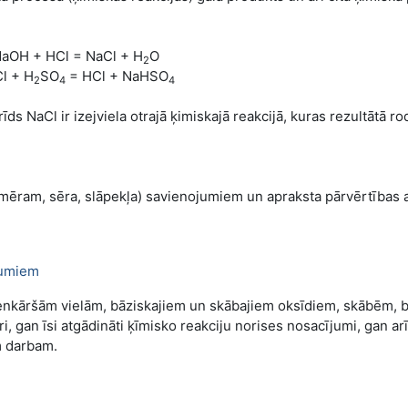
aOH + HCl = NaCl + H
O
2
l + H
SO
= HCl + NaHSO
2
4
4
īds NaCl ir izejviela otrajā ķimiskajā reakcijā, kuras rezultātā ro
emēram, sēra, slāpekļa) savienojumiem un apraksta pārvērtības 
jumiem
vienkāršām vielām, bāziskajiem un skābajiem oksīdiem, skābēm,
i, gan īsi atgādināti ķīmisko reakciju norises nosacījumi, gan arī
m darbam.