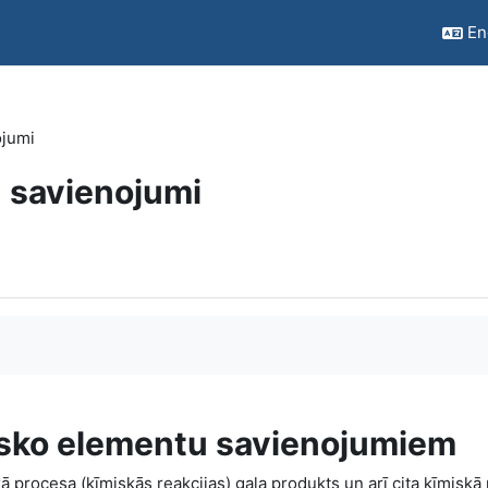
Eng
ojumi
 savienojumi
isko elementu savienojumiem
 procesa (ķīmiskās reakcijas) gala produkts un arī cita ķīmiskā