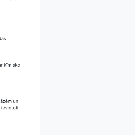
das
ar ķīmisko
 bāzēm un
 ievietoti