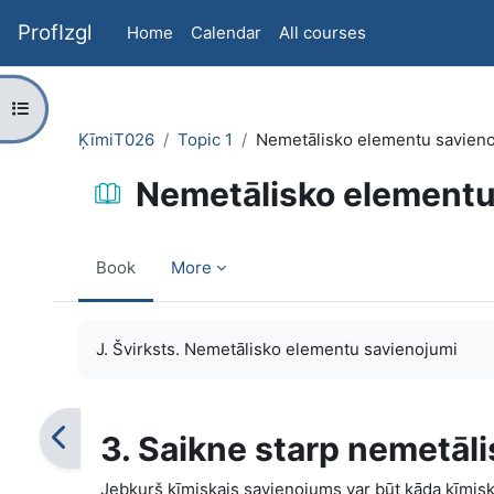
Skip to main content
ProfIzgl
Home
Calendar
All courses
Open course index
ĶīmiT026
Topic 1
Nemetālisko elementu savien
Nemetālisko elementu
Book
More
Completion requirements
J. Švirksts. Nemetālisko elementu savienojumi
3. Saikne starp nemetāl
Jebkurš ķīmiskais savienojums var būt kāda ķīmiskā