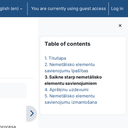
lish ‎(en)‎
You are currently using guest access
Log in
Blocks
Skip Table of contents
Table of contents
1. Titullapa
2. Nemetālisko elementu
savienojumu īpašības
3. Saikne starp nemetālisko
elementu savienojumiem
4. Aprēķinu uzdevumi
5. Nemetālisko elementu
savienojumu izmantošana
 procesa