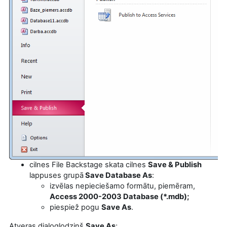
cilnes File Backstage skata
cilnes
Save & Publish
lappuses grupā
Save Database As
:
izvēlas nepieciešamo formātu, piemēram,
Access 2000-2003 Database (*.mdb);
piespiež pogu
Save As
.
Atveras dialoglodziņš
Save As
;