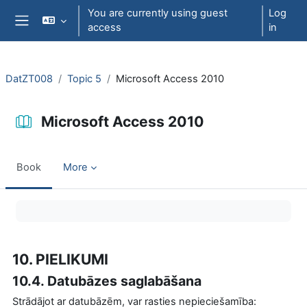
Skip to main content
You are currently using guest
Log
access
in
Side panel
DatZT008
Topic 5
Microsoft Access 2010
Microsoft Access 2010
Book
More
Completion requirements
10. PIELIKUMI
10.4. Datubāzes saglabāšana
Strādājot ar datubāzēm, var rasties nepieciešamība: