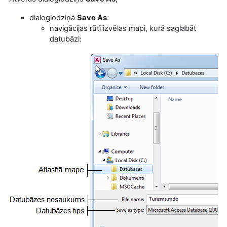
dialoglodziņā
Save As
:
navigācijas rūtī izvēlas mapi, kurā saglabāt
datubāzi: