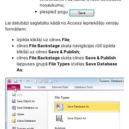
nosaukumu;
piespiež pogu
.
Lai datubāzi saglabātu kādā no
Access
iepriekšējo versiju
formātiem:
izpilda klikšķi uz cilnes
File
;
cilnes
File Backstage
skata navigācijas rūtī
izpilda
klikšķi uz cilnes
Save & Publish
;
cilnes
File Backstage
skata
cilnes
Save & Publish
lappuses grupā
File Types
izvēlas
Save Database
As
: