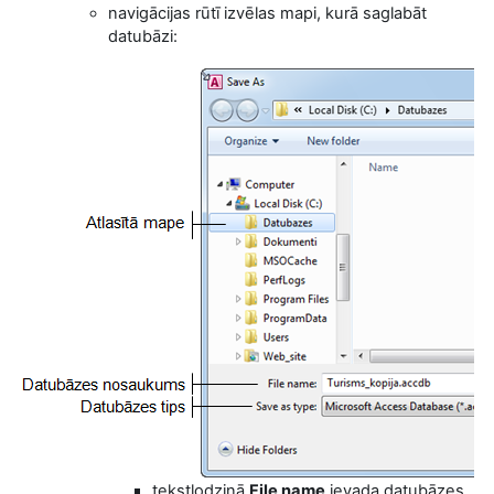
navigācijas rūtī izvēlas mapi, kurā saglabāt
datubāzi:
tekstlodziņā
File name
ievada datubāzes