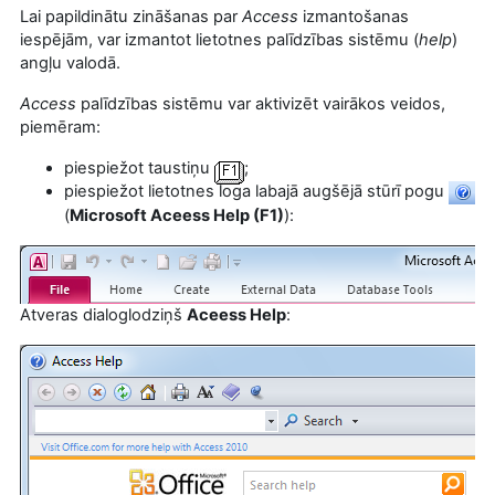
Lai papildinātu zināšanas par
Access
izmantošanas
iespējām, var izmantot lietotnes palīdzības sistēmu (
help
)
angļu valodā.
Access
palīdzības sistēmu var aktivizēt vairākos veidos,
piemēram:
piespiežot taustiņu
;
piespiežot lietotnes loga labajā augšējā stūrī pogu
(
Microsoft Aceess Help (F1)
):
Atveras
dialoglodziņš
Aceess Help
: