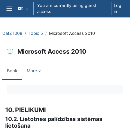
Skip to main content
You are currently using guest
Log
access
in
Side panel
DatZT008
Topic 5
Microsoft Access 2010
Microsoft Access 2010
Book
More
Completion requirements
10. PIELIKUMI
10.2. Lietotnes palīdzības sistēmas
lietošana