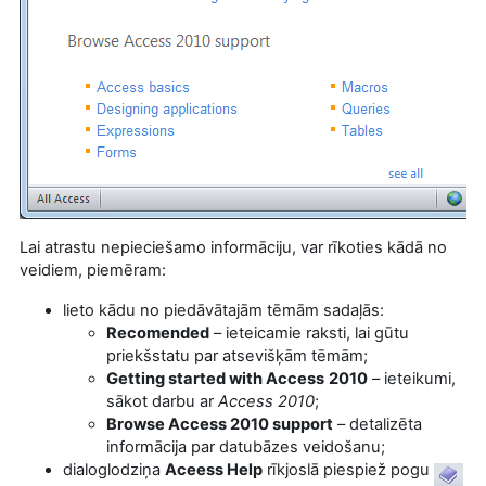
Lai atrastu nepieciešamo informāciju, var rīkoties kādā no
veidiem, piemēram:
lieto kādu no piedāvātajām tēmām sadaļās:
Recomended
– ieteicamie raksti, lai gūtu
priekšstatu par atsevišķām tēmām;
Getting started with Access
2010
– ieteikumi,
sākot darbu ar
Access
2010
;
Browse Access 2010 support
– detalizēta
informācija par datubāzes veidošanu;
dialoglodziņa
Aceess Help
rīkjoslā piespiež pogu