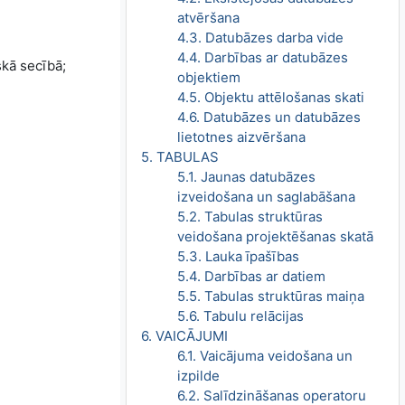
atvēršana
4.3. Datubāzes darba vide
4.4. Darbības ar datubāzes
skā secībā;
objektiem
4.5. Objektu attēlošanas skati
4.6. Datubāzes un datubāzes
lietotnes aizvēršana
5. TABULAS
5.1. Jaunas datubāzes
izveidošana un saglabāšana
5.2. Tabulas struktūras
veidošana projektēšanas skatā
5.3. Lauka īpašības
5.4. Darbības ar datiem
5.5. Tabulas struktūras maiņa
5.6. Tabulu relācijas
6. VAICĀJUMI
6.1. Vaicājuma veidošana un
izpilde
6.2. Salīdzināšanas operatoru