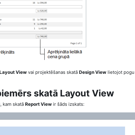
Layout View
vai
projektēšanas skatā
Design View
lietojot
pog
piemērs skatā
Layout View
i
, kam skatā
Report View
ir šāds izskats: