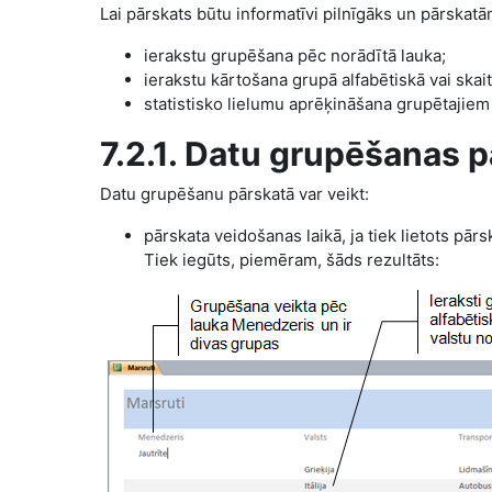
Lai pārskats būtu informatīvi pilnīgāks un pārskatām
ierakstu grupēšana pēc norādītā lauka;
ierakstu kārtošana grupā alfabētiskā vai skaitl
statistisko lielumu aprēķināšana grupētajiem
7.2.1. Datu grupēšanas 
Datu grupēšanu pārskatā var veikt:
pārskata veidošanas laikā, ja tiek lietots pārs
Tiek iegūts, piemēram, šāds rezultāts: