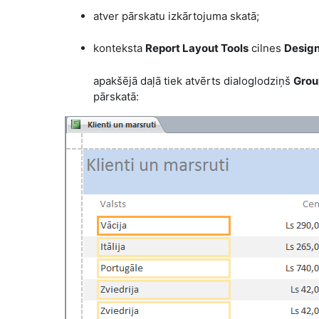
atver pārskatu izkārtojuma skatā;
konteksta
Report Layout Tools
cilnes
Desig
apakšējā daļā tiek atvērts dialoglodziņš
Group
pārskatā: