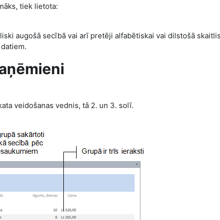
āks, tiek lietota:
iski augošā secībā vai arī pretēji alfabētiskai vai dilstošā skaitli
 datiem.
paņēmieni
kata veidošanas vednis, tā 2. un 3. solī.