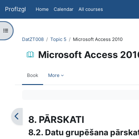
Skip to main content
ProfIzgl
Home
Calendar
All courses
Open course index
DatZT008
Topic 5
Microsoft Access 2010
Microsoft Access 201
Book
More
Completion requirements
8. PĀRSKATI
8.2. Datu grupēšana pārska