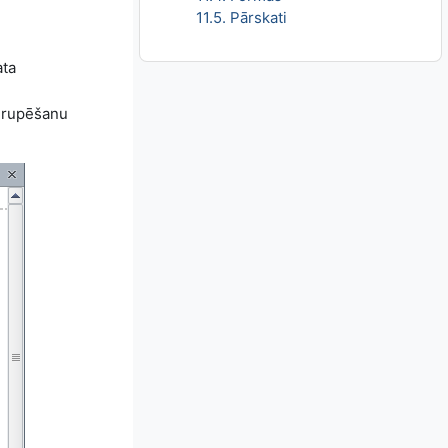
11.5. Pārskati
ata
 grupēšanu