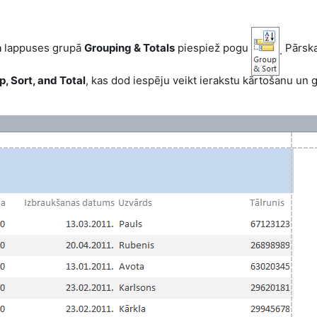
n
lappuses grupā
Grouping & Totals
piespiež pogu
Pārsk
.
, Sort, and Total
, kas dod iespēju veikt ierakstu kārtošanu un