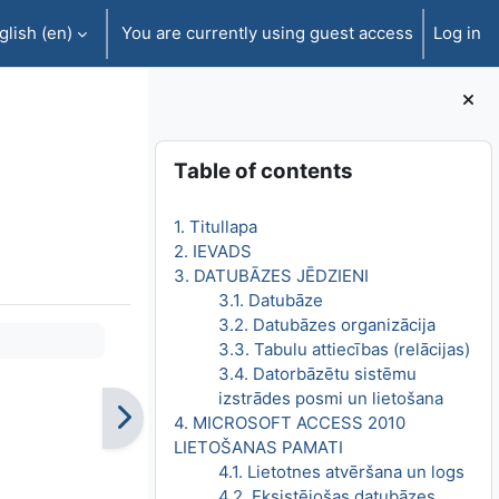
lish ‎(en)‎
You are currently using guest access
Log in
Blocks
Skip Table of contents
Table of contents
1. Titullapa
2. IEVADS
3. DATUBĀZES JĒDZIENI
3.1. Datubāze
3.2. Datubāzes organizācija
3.3. Tabulu attiecības (relācijas)
3.4. Datorbāzētu sistēmu
izstrādes posmi un lietošana
4. MICROSOFT ACCESS 2010
LIETOŠANAS PAMATI
4.1. Lietotnes atvēršana un logs
4.2. Eksistējošas datubāzes