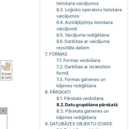
lietošana vaicājumos
6.3. Loģisko operatoru lietošana
vaicājumos
6.4. Aizstājējzīmju lietošana
vaicājumā
6.5. Vaicājuma rediģēšana
6.6. Darbības ar vaicājuma
rezultāta datiem
7. FORMAS
7.1. Formas veidošana
7.2. Darbības ar ierakstiem
u
.
formā
7.3. Formas galvenes un
kājenes rediģēšana
8. PĀRSKATI
8.1. Pārskata veidošana
8.2. Datu grupēšana pārskatā
8.3. Pārskata galvenes un
kājenes rediģēšana
9. DATUBĀZES OBJEKTU IZVADE