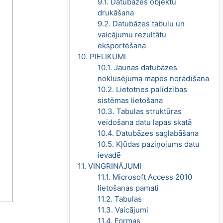
9.1. Datubāzes objektu
drukāšana
9.2. Datubāzes tabulu un
vaicājumu rezultātu
eksportēšana
10. PIELIKUMI
10.1. Jaunas datubāzes
noklusējuma mapes norādīšana
10.2. Lietotnes palīdzības
sistēmas lietošana
10.3. Tabulas struktūras
veidošana datu lapas skatā
10.4. Datubāzes saglabāšana
10.5. Kļūdas paziņojums datu
ievadē
11. VINGRINĀJUMI
11.1. Microsoft Access 2010
lietošanas pamati
11.2. Tabulas
11.3. Vaicājumi
11.4. Formas