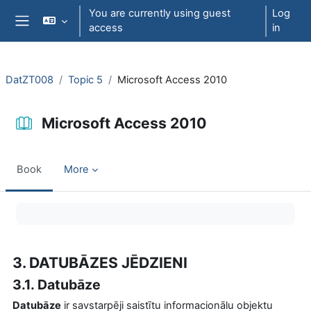
Skip to main content
You are currently using guest
Log
access
in
Side panel
DatZT008
Topic 5
Microsoft Access 2010
Microsoft Access 2010
Book
More
Completion requirements
3. DATUBĀZES JĒDZIENI
3.1. Datubāze
Datubāze
ir savstarpēji saistītu informacionālu objektu