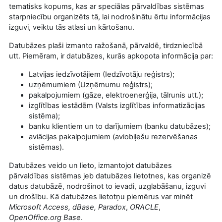
tematisks kopums, kas ar speciālas pārvaldības sistēmas
starpniecību organizēts tā, lai nodrošinātu ērtu informācijas
izguvi, veiktu tās atlasi un kārtošanu.
Datubāzes plaši izmanto ražošanā, pārvaldē, tirdzniecībā
utt. Piemēram, ir datubāzes, kurās apkopota informācija par:
Latvijas iedzīvotājiem (Iedzīvotāju reģistrs);
uzņēmumiem (Uzņēmumu reģistrs);
pakalpojumiem (gāze, elektroenerģija, tālrunis utt.);
izglītības iestādēm (Valsts izglītības informatizācijas
sistēma);
banku klientiem un to darījumiem (banku datubāzes);
aviācijas pakalpojumiem (aviobiļešu rezervēšanas
sistēmas).
Datubāzes veido un lieto, izmantojot datubāzes
pārvaldības sistēmas jeb datubāzes lietotnes, kas organizē
datus datubāzē, nodrošinot to ievadi, uzglabāšanu, izguvi
un drošību. Kā datubāzes lietotņu piemērus var minēt
Microsoft Access, dBase, Paradox
,
ORACLE
,
OpenOffice.org Base
.