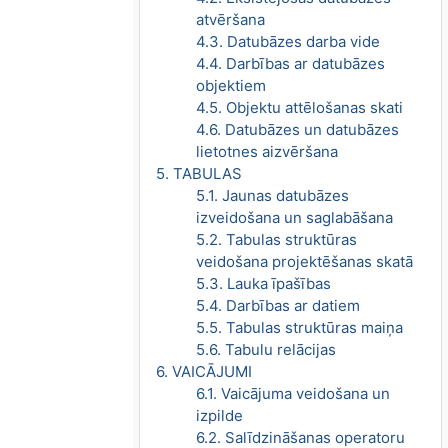
atvēršana
4.3. Datubāzes darba vide
4.4. Darbības ar datubāzes
objektiem
4.5. Objektu attēlošanas skati
4.6. Datubāzes un datubāzes
lietotnes aizvēršana
5. TABULAS
5.1. Jaunas datubāzes
izveidošana un saglabāšana
5.2. Tabulas struktūras
veidošana projektēšanas skatā
5.3. Lauka īpašības
5.4. Darbības ar datiem
5.5. Tabulas struktūras maiņa
5.6. Tabulu relācijas
6. VAICĀJUMI
6.1. Vaicājuma veidošana un
izpilde
6.2. Salīdzināšanas operatoru