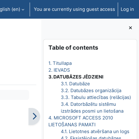
lish ‎(en)‎
You are currently using guest access
Log in
Blocks
Skip Table of contents
Table of contents
1. Titullapa
2. IEVADS
3. DATUBĀZES JĒDZIENI
3.1. Datubāze
3.2. Datubāzes organizācija
3.3. Tabulu attiecības (relācijas)
3.4. Datorbāzētu sistēmu
izstrādes posmi un lietošana
4. MICROSOFT ACCESS 2010
LIETOŠANAS PAMATI
4.1. Lietotnes atvēršana un logs
4.2. Eksistējošas datubāzes