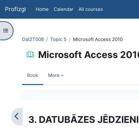
Skip to main content
ProfIzgl
Home
Calendar
All courses
Open course index
DatZT008
Topic 5
Microsoft Access 2010
Microsoft Access 201
Book
More
Completion requirements
3. DATUBĀZES JĒDZIENI