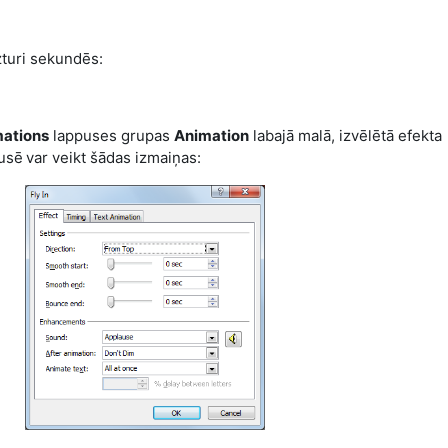
zturi sekundēs:
ations
lappuses grupas
Animation
labajā malā, izvēlētā efekta
usē
var veikt šādas izmaiņas: