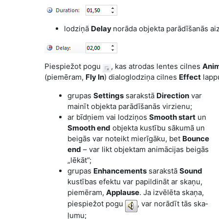
lodziņā
Delay
norāda objekta parādīšanās ai
Piespiežot pogu
, kas atrodas lentes cilnes
Anim
(piemēram,
Fly In
) dialoglodziņa cilnes
Effect
lapp
grupas
Settings
sarakstā
Direction
var
mainīt objekta parādīšanās virzienu;
ar bīdņiem vai lodziņos
Smooth start
un
Smooth end
objekta kustību sākumā un
beigās var noteikt mierīgāku, bet
Bounce
end
– var likt objektam animācijas beigās
„lēkāt”;
grupas
Enhancements
sarakstā
Sound
kustības efektu var papildināt ar skaņu,
piemēram,
Applause
. Ja izvēlēta skaņa,
piespiežot pogu
, var norādīt tās ska­
ļumu;