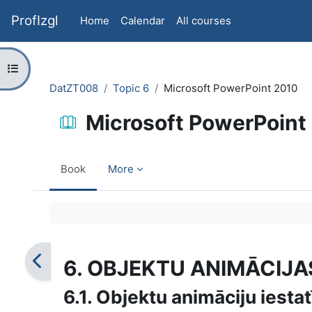
Skip to main content
ProfIzgl
Home
Calendar
All courses
Open course index
DatZT008
Topic 6
Microsoft PowerPoint 2010
Microsoft PowerPoint
Book
More
Completion requirements
6. OBJEKTU ANIMĀCIJA
6.1. Objektu animāciju iesta