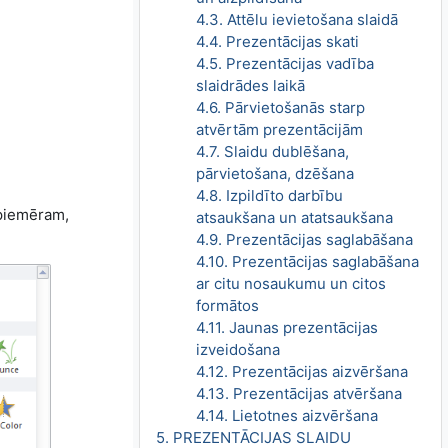
4.3. Attēlu ievietošana slaidā
4.4. Prezentācijas skati
4.5. Prezentācijas vadība
slaidrādes laikā
4.6. Pārvietošanās starp
atvērtām prezentācijām
4.7. Slaidu dublēšana,
pārvietošana, dzēšana
4.8. Izpildīto darbību
 piemēram,
atsaukšana un atatsaukšana
4.9. Prezentācijas saglabāšana
4.10. Prezentācijas saglabāšana
ar citu nosaukumu un citos
formātos
4.11. Jaunas prezentācijas
izveidošana
4.12. Prezentācijas aizvēršana
4.13. Prezentācijas atvēršana
4.14. Lietotnes aizvēršana
5. PREZENTĀCIJAS SLAIDU