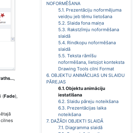
NOFORMĒŠANA
5.1. Prezentāciju noformējuma
veidņu jeb tēmu lietošana
5.2. Slaida fona maiņa
5.3. Rakstzīmju noformēšana
slaidā
5.4. Rindkopu noformēšana
slaidā
5.5. Teksta rāmīšu
noformēšana, lietojot konteksta
Drawing Tools cilni Format
6. OBJEKTU ANIMĀCIJAS UN SLAIDU
aths...
,
PĀREJAS
6.1. Objektu animāciju
iestatīšana
 (
Fade
),
6.2. Slaidu pāreju noteikšana
6.3. Prezentācijas laika
sētajā
noteikšana
 cilnes
7. DAŽĀDI OBJEKTI SLAIDĀ
7.1. Diagramma slaidā