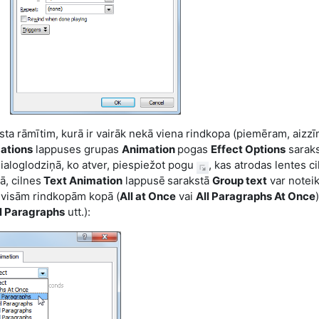
ksta rāmītim, kurā ir vairāk nekā viena rindkopa (piemēram, aizz
ations
lappuses grupas
Animation
pogas
Effect Options
sarak
dialoglodziņā, ko atver, piespiežot pogu
, kas atrodas lentes c
ā, cilnes
Text Animation
lappusē
sarakstā
Group text
var noteik
, visām rindkopām kopā (
All at Once
vai
All Paragraphs At Once
el Paragraphs
utt.):