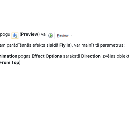
ž pogu
(
Preview
) vai
.
stam parādīšanās efekts slaidā
Fly In
), var mainīt tā parametrus:
nimation
pogas
Effect Options
sarakstā
Direction
izvēlas objek
From Top
):