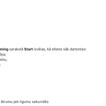
iming
sarakstā
Start
izvēlas, kā efekts sāk darboties:
šķa;
ektu;
:
 ātrumu jeb ilgumu sekundēs: