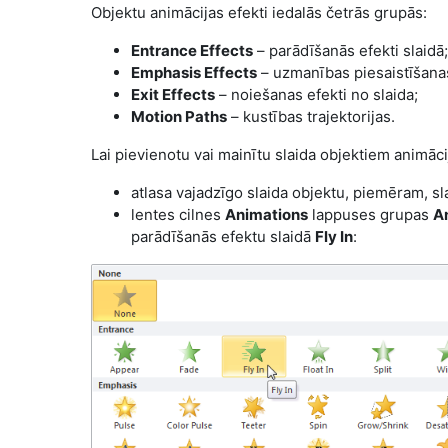
Objektu animācijas efekti iedalās četrās grupās:
Entrance Effects
– parādīšanās efekti slaidā;
Emphasis Effects
– uzmanības piesaistīšanas
Exit Effects
– noiešanas efekti no slaida;
Motion Paths
– kustības trajektorijas.
Lai pievienotu vai mainītu slaida objektiem animāci
atlasa vajadzīgo slaida objektu, piemēram, sla
lentes cilnes
Animations
lappuses grupas
A
parādīšanās efektu slaidā
Fly In
: