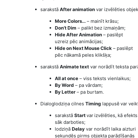
sarakstā
After animation
var izvēlēties obje
More Colors...
– mainīt krāsu;
Don’t Dim
– palikt bez izmaiņām;
Hide
After
Animation
– paslēpt
uzreiz pēc animācijas;
Hide
on
Next
Mouse
Click
– paslēpt
pēc nākamā peles klikšķa;
sarakstā
Animate text
var norādīt teksta par
All at once
– viss teksts vienlaikus;
By Word
– pa vārdam;
By Letter
– pa burtam.
Dialoglodziņa cilnes
Timing
lappusē
var veik
sarakstā
Start
var
izvēlēties, kā efekts
sāk darboties;
lodziņā
Delay
var norādīt laika aizturi
sekundēs pirms objekta parādīšanās