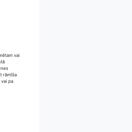
īmētam vai
stā
ilnes
t rāmīša
) vai pa