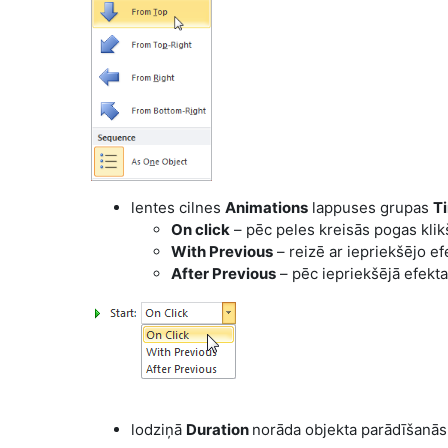
lentes cilnes
Animations
lappuses grupas
T
On click
– pēc peles kreisās pogas klik
With Previous
– reizē ar iepriekšējo ef
After Previous
– pēc iepriekšējā efekta
lodziņā
Duration
norāda objekta parādīšanās