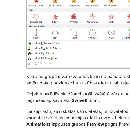
Katrā no grupām var izvēlēties kādu no pamatefekt
atvērt dialoglodziņus citu kustības efektu vai traje
Objekts parādās slaidā atbilstoši izvēlētā efekta 
iegriežas ap savu asi (
Swivel
) u.tml.
Lai saprastu, kā izskatās katrs efekts, un izvēlētos
variantā izvēlētais animācijas efekts uzreiz tiek p
Animations
lappuses grupas
Preview
pogas
Prev