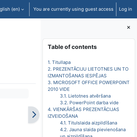
lish ‎(en)‎
You are currently using guest access
Log in
Blocks
Skip Table of contents
Table of contents
1. Titullapa
2. PREZENTĀCIJU LIETOTNES UN TO
IZMANTOŠANAS IESPĒJAS
3. MICROSOFT OFFICE POWERPOINT
2010 VIDE
3.1. Lietotnes atvēršana
3.2. PowerPoint darba vide
4. VIENKĀRŠAS PREZENTĀCIJAS
IZVEIDOŠANA
4.1. Titulslaida aizpildīšana
4.2. Jauna slaida pievienošana
un aizpildīšana