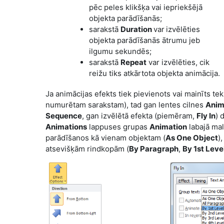
pēc peles klikšķa vai iepriekšējā
objekta parādīšanās;
sarakstā
Duration
var
izvēlēties
objekta parādīšanās ātrumu jeb
ilgumu sekundēs;
sarakstā
Repeat
var izvēlēties, cik
reižu tiks atkārtota objekta animācija.
Ja animācijas efekts tiek pievienots vai mainīts te
numurētam sarakstam), tad gan lentes cilnes
Anim
Sequence
, gan izvēlētā efekta (piemēram,
Fly In
) 
Animations
lappuses grupas
Animation
labajā mal
parādīšanos kā vienam objektam (
As One Object
)
atsevišķām rindkopām (
By Paragraph
,
By 1st Lev