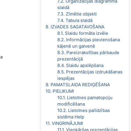
7.2. Organizācijas diagramma
slaidā
7.3. Zīmētie objekti
7.4. Tabula slaidā
8. IZVADES SAGATAVOŠANA
8.1. Slaidu formāta izvēle
8.2. Informācijas pievienošana
kājenē un galvenē
8.3. Pareizrakstības pārbaude
ta
prezentācijā
8.4. Slaidu apslēpšana
8.5. Prezentācijas izdrukāšanas
iespējas
9. PAMATSLAIDA REDIĢĒŠANA
10. PIELIKUMI
10.1. Lietotnes pamatopciju
modificēšana
10.2. Lietotnes palīdzības
sistēma Help
11. VINGRINĀJUMI
11.1. Vienkāršas prezentācijas