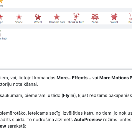
iem, vai, lietojot komandas
More... Effects...
vai
More Motions P
ktoriju noteikšanai.
nosaukumam, piemēram, uzlido (
Fly In
), kļūst redzams pakāpeniski
 piemērotāko, ieteicams secīgi izvēlēties katru no tiem, jo noklu
arādīts slaidā. To nodrošina atzīmēts
AutoPreview
režīms lentes
iew
sarakstā: