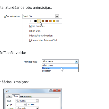
kta izturēšanos pēc animācijas:
ādīšanās veidu:
t šādas izmaiņas: