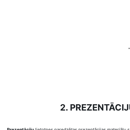
„
2. PREZENTĀCI
Prezentāciju
lietotnes paredzētas prezentācijas materiālu sa