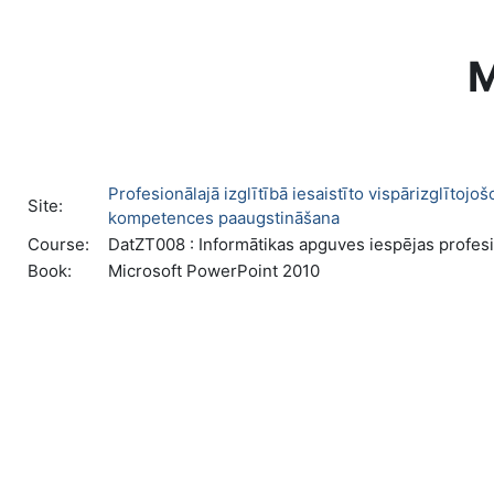
Skip to main content
M
Profesionālajā izglītībā iesaistīto vispārizglīto
Site:
kompetences paaugstināšana
Course:
DatZT008 : Informātikas apguves iespējas profesio
Book:
Microsoft PowerPoint 2010