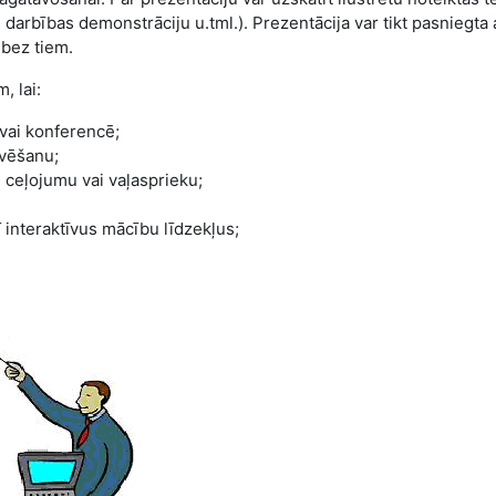
darbības demonstrāciju u.tml.). Prezentācija var tikt pasniegta 
 bez tiem.
, lai:
 vai konferencē;
āvēšanu;
 ceļojumu vai vaļasprieku;
 interaktīvus mācību lī­dzekļus;