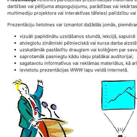
darbības vai pētījuma atspoguļojumu, parādības vai iekārtas 
multimediju
projektora vai interaktīvas tāfeles) palīdzību vai
Prezentāciju lietotnes var izmantot dažādās jomās, piemēram
vizuāli papildinātu uzstāšanos stundā, lekcijā, sapulcē
atvieglotu zinātniski pētnieciskā vai kursa darba aizst
uzskatāmāk pastāstītu draugiem vai kolēģiem par savu
saprotamāk pasniegtu kādu ideju plašākai auditorijai;
sagatavotu informatīvus vai reklāmas materiālus, kā arī
ievietotu prezentācijas
WWW
lapu veidā internetā.