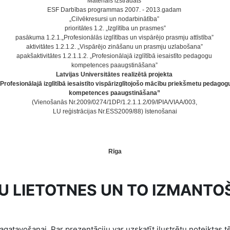
Materiāls izstrādāts
ESF Darbības programmas 2007. - 2013.gadam
„Cilvēkresursi un nodarbinātība”
prioritātes 1.2. „Izglītība un prasmes”
pasākuma 1.2.1.„Profesionālās izglītības un vispārējo prasmju attīstība”
aktivitātes 1.2.1.2. „Vispārējo zināšanu un prasmju uzlabošana”
apakšaktivitātes 1.2.1.1.2. „Profesionālajā izglītībā iesaistīto pedagogu
kompetences paaugstināšana”
Latvijas Universitātes realizētā projekta
Profesionālajā izglītībā iesaistīto vispārizglītojošo mācību priekšmetu pedago
kompetences paaugstināšana”
(Vienošanās Nr.2009/0274/1DP/1.2.1.1.2/09/IPIA/VIAA/003,
LU reģistrācijas Nr.ESS2009/88) īstenošanai
Rīga
JU LIETOTNES UN TO IZMANTO
gatavošanai. Par prezentāciju var uzskatīt ilustrētu noteiktas t