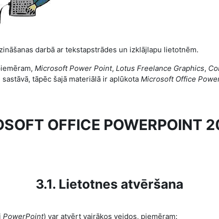
zināšanas darbā ar tekstapstrādes un izklājlapu lietotnēm.
 piemēram,
Microsoft Power Point
,
Lotus Freelance Graphics
,
Co
e
sastāvā, tāpēc šajā materiālā ir aplūkota
Microsoft Office
Power
OSOFT OFFICE POWERPOINT 2
3.1. Lietotnes atvēršana
i
PowerPoint
) var atvērt vairākos veidos, piemēram: