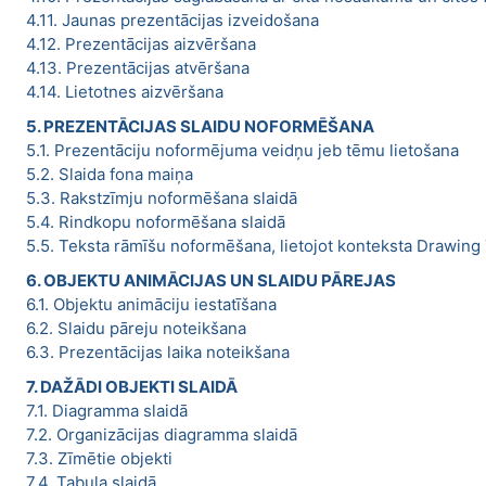
4.11. Jaunas prezentācijas izveidošana
4.12. Prezentācijas aizvēršana
4.13. Prezentācijas atvēršana
4.14. Lietotnes aizvēršana
5. PREZENTĀCIJAS SLAIDU NOFORMĒŠANA
5.1. Prezentāciju noformējuma veidņu jeb tēmu lietošana
5.2. Slaida fona maiņa
5.3. Rakstzīmju noformēšana slaidā
5.4. Rindkopu noformēšana slaidā
5.5. Teksta rāmīšu noformēšana, lietojot konteksta Drawing 
6. OBJEKTU ANIMĀCIJAS UN SLAIDU PĀREJAS
6.1. Objektu animāciju iestatīšana
6.2. Slaidu pāreju noteikšana
6.3. Prezentācijas laika noteikšana
7. DAŽĀDI OBJEKTI SLAIDĀ
7.1. Diagramma slaidā
7.2. Organizācijas diagramma slaidā
7.3. Zīmētie objekti
7.4. Tabula slaidā