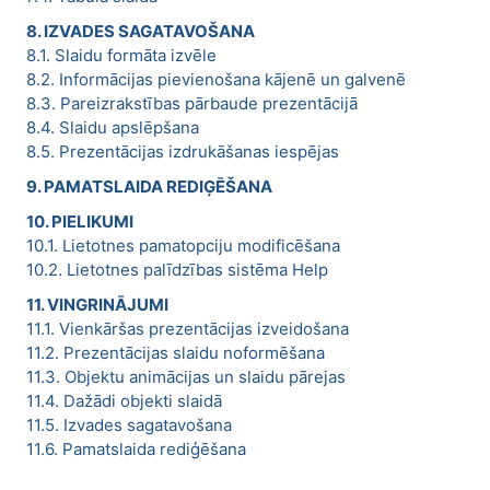
8. IZVADES SAGATAVOŠANA
8.1. Slaidu formāta izvēle
8.2. Informācijas pievienošana kājenē un galvenē
8.3. Pareizrakstības pārbaude prezentācijā
8.4. Slaidu apslēpšana
8.5. Prezentācijas izdrukāšanas iespējas
9. PAMATSLAIDA REDIĢĒŠANA
10. PIELIKUMI
10.1. Lietotnes pamatopciju modificēšana
10.2. Lietotnes palīdzības sistēma Help
11. VINGRINĀJUMI
11.1. Vienkāršas prezentācijas izveidošana
11.2. Prezentācijas slaidu noformēšana
11.3. Objektu animācijas un slaidu pārejas
11.4. Dažādi objekti slaidā
11.5. Izvades sagatavošana
11.6. Pamatslaida rediģēšana