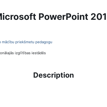
icrosoft PowerPoint 20
jošo mācību priekšmetu pedagogu
nālajās izglītības iestādēs
Description