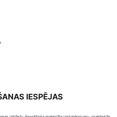
gu
ŠANAS IESPĒJAS
ēmas izklāstu (teorētiska materiāla izskaidrojumu, praktiskās