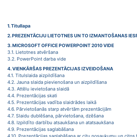
1. Titullapa
2. PREZENTĀCIJU LIETOTNES UN TO IZMANTOŠANAS IES
3. MICROSOFT OFFICE POWERPOINT 2010 VIDE
3.1. Lietotnes atvēršana
3.2. PowerPoint darba vide
4. VIENKĀRŠAS PREZENTĀCIJAS IZVEIDOŠANA
4.1. Titulslaida aizpildīšana
4.2. Jauna slaida pievienošana un aizpildīšana
4.3. Attēlu ievietošana slaidā
4.4. Prezentācijas skati
4.5. Prezentācijas vadība slaidrādes laikā
4.6. Pārvietošanās starp atvērtām prezentācijām
4.7. Slaidu dublēšana, pārvietošana, dzēšana
4.8. Izpildīto darbību atsaukšana un atatsaukšana
4.9. Prezentācijas saglabāšana
4.10. Prezentācijas saglabāšana ar citu nosaukumu un citos