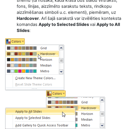
shēmu (tā nosaka, kādā krāsā būs slaidu virsraksti,
fons, līnijas, aizzīmēto sarakstu teksts, rindkopu
aizzīmēšanas simboli u.c. elementi), piemēram, uz
Hardcover
. Arī šajā sarakstā var izvēlēties konteksta
komandas
Apply to Selected Slides
vai
Apply to All
Slides
: