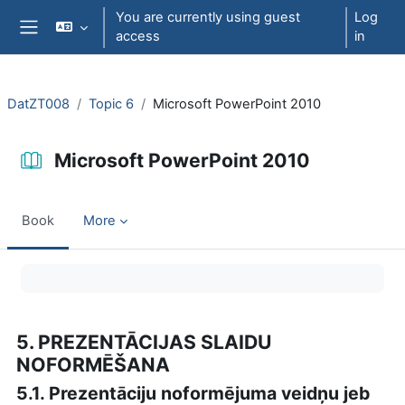
Skip to main content
You are currently using guest
Log
access
in
Side panel
DatZT008
Topic 6
Microsoft PowerPoint 2010
Microsoft PowerPoint 2010
Book
More
Completion requirements
5. PREZENTĀCIJAS SLAIDU
NOFORMĒŠANA
5.1. Prezentāciju noformējuma veidņu jeb