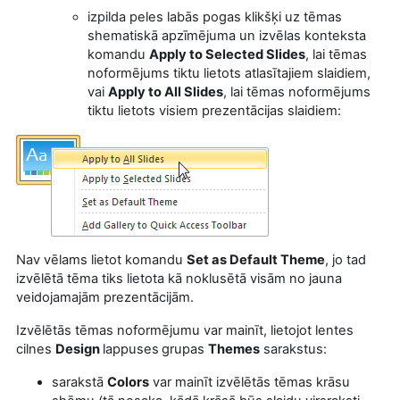
izpilda peles labās pogas klikšķi uz tēmas
shematiskā apzīmējuma un izvēlas konteksta
komandu
Apply to Selected Slides
, lai tēmas
noformējums tiktu lietots atlasītajiem slaidiem,
vai
Apply to All Slides
, lai tēmas noformējums
tiktu lietots visiem prezentācijas slaidiem:
Nav vēlams lietot komandu
Set as Default Theme
, jo tad
izvēlētā tēma tiks lietota kā noklusētā visām no jauna
veidojamajām prezentācijām.
Izvēlētās tēmas noformējumu var mainīt, lietojot lentes
cilnes
Design
lappuses
grupas
Themes
sarakstus:
sarakstā
Colors
var mainīt izvēlētās tēmas krāsu