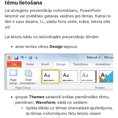
tēmu lietošana
Lai atvieglotu prezentāciju noformēšanu,
PowerPoint
lietotnē var izvēlēties gatavas veidnes jeb tēmas. Katrai no
tām
ir savs dizains, t.i., slaidu fona veids, krāsa, teksta stils
utt.
Lai lietotu kādu no iebūvētajām prezentāciju tēmām:
atver lentes cilnes
Design
lappusi:
grupas
Themes
sarakstā izvēlas piemērotāko tēmu,
piemēram,
Waveform
, kādā no veidiem:
izpilda klikšķi uz tēmas shematiskā apzīmējuma,
lai tēmas noformējums tiktu lietots visiem