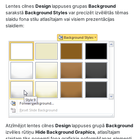
Lentes cilnes
Design
lappuses
grupas
Background
sarakstā
Background Styles
var precizēt izvēlētās tēmas
slaidu fona stilu atlasītajam vai visiem prezentācijas
slaidiem:
Atzīmējot lentes cilnes
Design
lappuses
grupā
Background
izvēles rūtiņu
Hide Background Graphics
, atlasītajam
slaidam tiks noņemti fona grafiskie noformēšanas elementi,