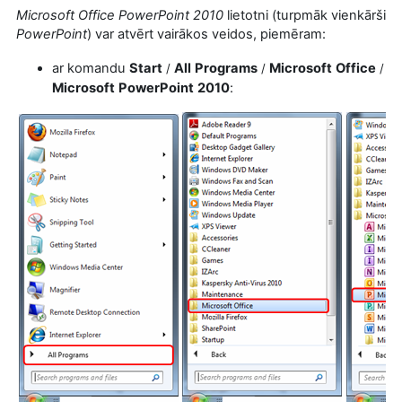
Microsoft Office PowerPoint 2010
lietotni (turpmāk vienkārši
PowerPoint
) var atvērt vairākos veidos, piemēram:
ar komandu
Start
All
Programs
Microsoft
Office
/
/
/
Microsoft
PowerPoint
2010
: