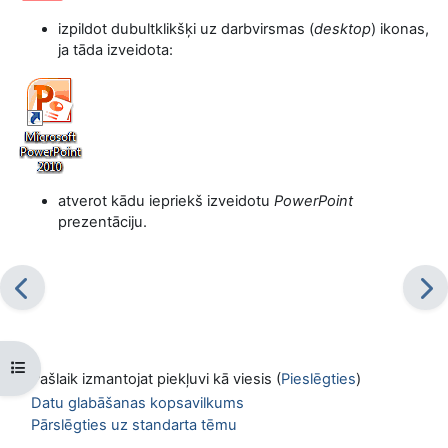
izpildot dubultklikšķi uz darbvirsmas (
desktop
) ikonas,
ja tāda izveidota:
atverot kādu iepriekš izveidotu
PowerPoint
prezentāciju.
Atvērt kursu indeksu
Pašlaik izmantojat piekļuvi kā viesis (
Pieslēgties
)
Datu glabāšanas kopsavilkums
Pārslēgties uz standarta tēmu