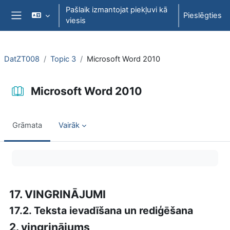
Atvērt galveno saturu
Pašlaik izmantojat piekļuvi kā
Pieslēgties
viesis
Sānu panelis
DatZT008
Topic 3
Microsoft Word 2010
Microsoft Word 2010
Grāmata
Vairāk
Izpildes nosacījumi
17. VINGRINĀJUMI
17.2. Teksta ievadīšana un rediģēšana
2. vingrinājums