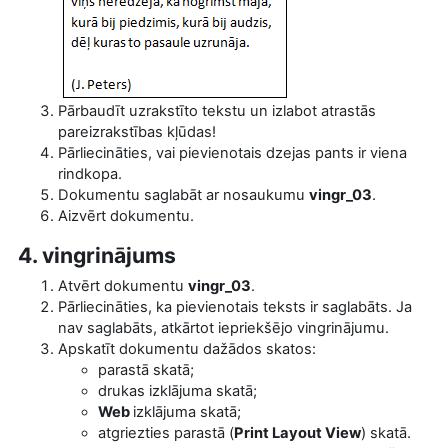
Pārbaudīt uzrakstīto tekstu un izlabot atrastās
pareizrakstības kļūdas!
Pārliecināties, vai pievienotais dzejas pants ir viena
rindkopa.
Dokumentu saglabāt ar nosaukumu
vingr_03
.
Aizvērt dokumentu.
4. vingrinājums
Atvērt dokumentu
vingr_03
.
Pārliecināties, ka pievienotais teksts ir saglabāts. Ja
nav saglabāts, atkārtot iepriekšējo vingrinājumu.
Apskatīt dokumentu dažādos skatos:
parastā skatā;
drukas izklājuma skatā;
Web
izklājuma skatā;
atgriezties parastā (
Print Layout View
) skatā.