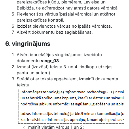
pareizrakstības kļūdu, piemēram, Lavleisa un
Beibidža, tie acīmredzot nav atrasti datora vārdnīcā.
Pievienot šos vārdus īpašajai vārdnīcai un atkārtot
pareizrakstības kontroli.
Izdzēst pievienotos vārdus no īpašās vārdnīcas.
Aizvērt dokumentu bez saglabāšanas.
6. vingrinājums
Atvērt iepriekšējos vingrinājumos izveidoto
dokumentu
vingr_03
.
Izmest (izdzēst) teksta 3. un 4. rindkopu (dzejas
pantu un autoru).
Strādājot ar teksta apgabaliem, izmainīt dokumenta
tekstu:
mainīt vietām vārdus 1 un 2;