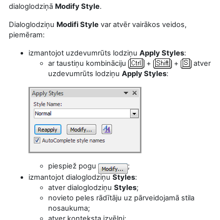
dialoglodziņā
Modify Style
.
Dialoglodziņu
Modifi Style
var atvēr vairākos veidos,
piemēram:
izmantojot uzdevumrūts lodziņu
Apply Styles
:
ar taustiņu kombināciju
+
+
atver
uzdevumrūts lodziņu
Apply Styles
:
piespiež pogu
;
izmantojot dialoglodziņu
Styles
:
atver dialoglodziņu
Styles
;
novieto peles rādītāju uz pārveidojamā stila
nosaukuma;
atver konteksta izvēlni: