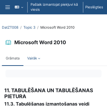
Atvērt galveno saturu
Pašlaik izmantojat piekļuvi kā
Pieslēgties
viesis
Sānu panelis
DatZT008
Topic 3
Microsoft Word 2010
Microsoft Word 2010
Grāmata
Vairāk
Izpildes nosacījumi
11. TABULĒŠANA UN TABULĒŠANAS
PIETURA
11.3. Tabulēšanas izmantošanas veidi