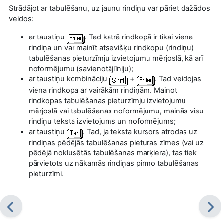
Strādājot ar tabulēšanu, uz jaunu rindiņu var pāriet dažādos
veidos:
ar taustiņu
. Tad katrā rindkopā ir tikai viena
rindiņa un var mainīt atsevišķu rindkopu (rindiņu)
tabulēšanas pieturzīmju izvietojumu mērjoslā, kā arī
noformējumu (savienotājlīniju);
ar taustiņu kombināciju
+
. Tad veidojas
viena rindkopa ar vairākām rindiņām. Mainot
rindkopas tabulēšanas pieturzīmju izvietojumu
mērjoslā vai tabulēšanas noformējumu, mainās visu
rindiņu teksta izvietojums un noformējums;
ar taustiņu
. Tad, ja teksta kursors atrodas uz
rindiņas pēdējās tabulēšanas pieturas zīmes (vai uz
pēdējā noklusētās tabulēšanas marķiera), tas tiek
pārvietots uz nākamās rindiņas pirmo tabulēšanas
pieturzīmi.