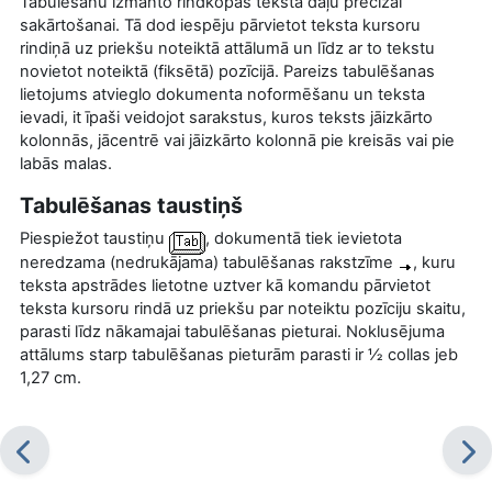
Tabulēšanu izmanto rindkopas teksta daļu precīzai
sakārtošanai. Tā dod iespēju pārvietot teksta kursoru
rindiņā uz priekšu noteiktā attālumā un līdz ar to tekstu
novietot noteiktā (fiksētā) pozīcijā. Pareizs tabulēšanas
lietojums atvieglo dokumenta noformēšanu un teksta
ievadi, it īpaši veidojot sarakstus, kuros teksts jāizkārto
kolonnās, jācentrē vai jāizkārto kolonnā pie kreisās vai pie
labās malas.
Tabulēšanas
taustiņš
Piespiežot taustiņu
, dokumentā tiek ievietota
neredzama (nedrukājama) tabulēšanas rakstzīme
, kuru
teksta apstrādes lietotne uztver kā komandu pārvietot
teksta kursoru rindā uz priekšu par noteiktu pozīciju skaitu,
parasti līdz nākamajai tabulēšanas pieturai. Noklusējuma
attālums starp tabulēšanas pieturām parasti ir ½ collas jeb
1,27 cm.