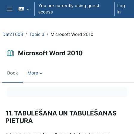
Skip to main content
You are currently using guest
Log
access
in
Side panel
DatZT008
Topic 3
Microsoft Word 2010
Microsoft Word 2010
Book
More
Completion requirements
11. TABULĒŠANA UN TABULĒŠANAS
PIETURA