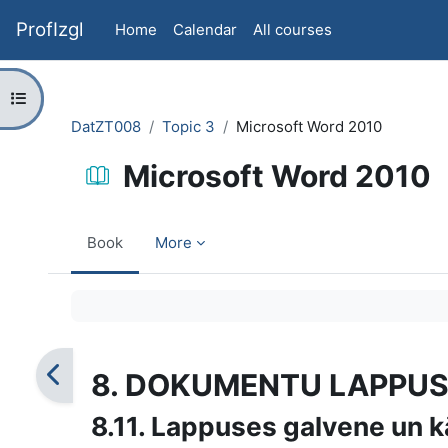
Skip to main content
ProfIzgl
Home
Calendar
All courses
Open course index
DatZT008
Topic 3
Microsoft Word 2010
Microsoft Word 2010
Book
More
Completion requirements
8. DOKUMENTU LAPPUS
8.11. Lappuses galvene un k