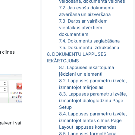
veidošana, dokumenta veidnes
7.2. Jau esošu dokumentu
atvēršana un aizvēršana
7.3. Darbs ar vairākiem
vienlaikus atvērtiem
dokumentiem
7.4. Dokumentu saglabāšana
7.5. Dokumentu izdrukāšana
s
cilnes
8. DOKUMENTU LAPPUSES
IEKĀRTOJUMS
8.1. Lappuses iekārtojuma
jēdzieni un elementi
8.2. Lappuses parametru izvēle,
izmantojot mērjoslas
8.3. Lappuses parametru izvēle,
izmantojot dialoglodziņu Page
Setup
8.4. Lappuses parametru izvēle,
izmantojot lentes cilnes Page
galveni vai
Layout lappuses komandas
8.5. Lappuses formatēšana,