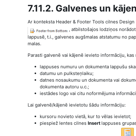
7.11.2. Galvenes un kāje
Ar konteksta Header & Footer Tools cilnes Desig
, atbilstošajos lodziņos norādo
lappusē, t.i., galvenes augšmalas atstatumu no pa
malas.
Parasti galvenē vai kājenē ievieto informāciju, ka
lappuses numuru un dokumenta lappušu skai
datumu un pulksteņlaiku;
datnes nosaukumu un dokumenta vai dokument
dokumenta autoru u.c.;
iestādes logo vai citu noformējuma informāci
Lai galvenē/kājenē ievietotu šādu informāciju:
kursoru novieto vietā, kur to vēlas ievietot;
piespiež lentes cilnes
Insert
lappuses grupa