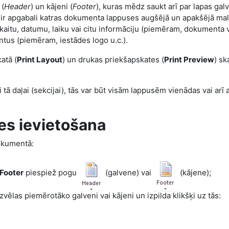
 (
Header
) un kājeni (
Footer
), kuras mēdz saukt arī par lapas ga
e ir apgabali katras dokumenta lappuses augšējā un apakšējā malā
itu, datumu, laiku vai citu informāciju (piemēram, dokumenta v
tus (piemēram, iestādes logo u.c.).
atā (
Print Layout
) un drukas priekšapskates (
Print Preview
) sk
ā daļai (sekcijai), tās var būt visām lappusēm vienādas vai arī a
nes ievietošana
dokumentā:
Footer
piespiež pogu
(galvene) vai
(kājene);
vēlas piemērotāko galveni vai kājeni un izpilda klikšķi uz tās: