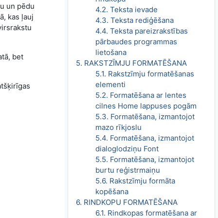
lvu un pēdu
4.2. Teksta ievade
, kas ļauj
4.3. Teksta rediģēšana
irsrakstu
4.4. Teksta pareizrakstības
pārbaudes programmas
lietošana
atā, bet
5. RAKSTZĪMJU FORMATĒŠANA
5.1. Rakstzīmju formatēšanas
elementi
tšķirīgas
5.2. Formatēšana ar lentes
cilnes Home lappuses pogām
5.3. Formatēšana, izmantojot
mazo rīkjoslu
5.4. Formatēšana, izmantojot
dialoglodziņu Font
5.5. Formatēšana, izmantojot
burtu reģistrmaiņu
5.6. Rakstzīmju formāta
kopēšana
6. RINDKOPU FORMATĒŠANA
6.1. Rindkopas formatēšana ar