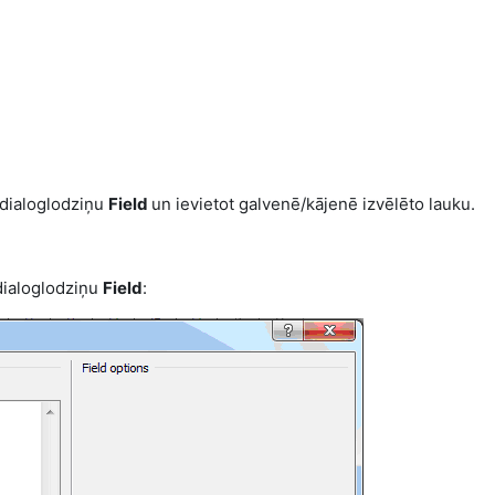
 dialoglodziņu
Field
un ievietot galvenē/kājenē izvēlēto lauku.
dialoglodziņu
Field
: