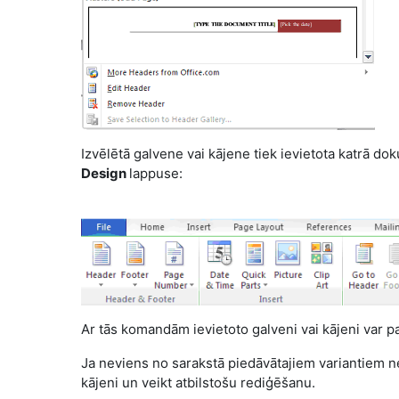
Izvēlētā galvene vai kājene tiek ievietota katrā d
Design
lappuse:
Ar tās komandām ievietoto galveni vai kājeni var pa
Ja neviens no sarakstā piedāvātajiem variantiem nea
kājeni un veikt atbilstošu rediģēšanu.