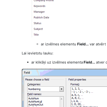
ar izvēlnes elementu
Field...
var atvērt
Lai ievietotu lauku:
ar klikšķi uz izvēlnes elementa
Field...
atver 