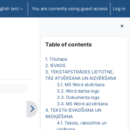
lish ‎(en)‎
You are currently using guest access
Log in
Blocks
Skip Table of contents
Table of contents
1. Titullapa
2. IEVADS
3. TEKSTAPSTRĀDES LIETOTNE,
TĀS ATVĒRŠANA UN AIZVĒRŠANA
3.1. MS Word atvēršana
3.2. Word darba logs
3.3. Dokumenta logs
3.4. MS Word aizvēršana
4. TEKSTA IEVADĪŠANA UN
REDIĢĒŠANA
4.1. Teksts, rakstzīme un
rindkopa