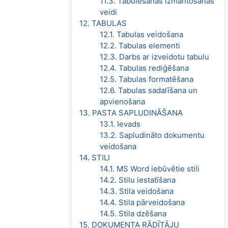
11.3. Tabulēšanas izmantošanas
veidi
12. TABULAS
12.1. Tabulas veidošana
12.2. Tabulas elementi
12.3. Darbs ar izveidotu tabulu
12.4. Tabulas rediģēšana
12.5. Tabulas formatēšana
12.6. Tabulas sadalīšana un
apvienošana
13. PASTA SAPLUDINĀŠANA
13.1. Ievads
13.2. Sapludināto dokumentu
veidošana
14. STILI
14.1. MS Word iebūvētie stili
14.2. Stilu iestatīšana
14.3. Stila veidošana
14.4. Stila pārveidošana
14.5. Stila dzēšana
15. DOKUMENTA RĀDĪTĀJU