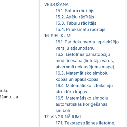
VEIDOŠANA
15.1. Satura rādītājs
15.2. Attēlu rādītājs
15.3. Tabulu rādītājs
15.4. Priekšmetu rādītājs
16. PIELIKUMI
16.1. Par dokumentu iepriekšējo
versiju atjaunošanu
16.2. Lietotnes pamatopciju
modificēšana (lietotāja vārds,
atveramā noklusējuma mape)
16.3. Matemātisko simbolu
kopas un apakškopas
16.4. Matemātisko izteiksmju
lauku
struktūru kopas
rēšanu. Ja
16.5. Matemātisko simbolu
automātiskās koriģēšanas
simboli
17. VINGRINĀJUMI
17.1. Tekstapstrādnes lietotne,