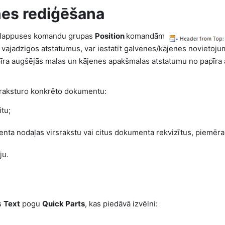
nes rediģēšana
n lappuses komandu grupas
Position
komandām
t vajadzīgos atstatumus, var iestatīt galvenes/kājenes novietoj
pīra augšējās malas un kājenes apakšmalas atstatumu no papīra
s raksturo konkrēto dokumentu:
tu;
a nodaļas virsrakstu vai citus dokumenta rekvizītus, piemēr
ju.
s
Text
pogu
Quick Parts
, kas piedāvā izvēlni: