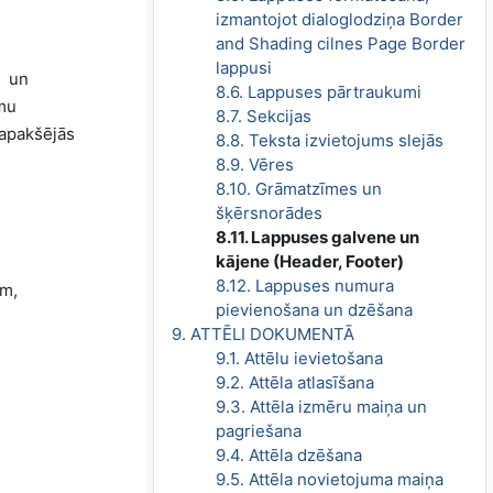
izmantojot dialoglodziņa Border
and Shading cilnes Page Border
lappusi
un
8.6. Lappuses pārtraukumi
umu
8.7. Sekcijas
 apakšējās
8.8. Teksta izvietojums slejās
8.9. Vēres
8.10. Grāmatzīmes un
šķērsnorādes
8.11. Lappuses galvene un
kājene (Header, Footer)
8.12. Lappuses numura
am,
pievienošana un dzēšana
9. ATTĒLI DOKUMENTĀ
9.1. Attēlu ievietošana
9.2. Attēla atlasīšana
9.3. Attēla izmēru maiņa un
pagriešana
9.4. Attēla dzēšana
9.5. Attēla novietojuma maiņa