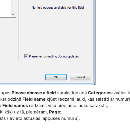
grupas
Please choose a field
sarakstlodziņā
Categories
izvēlas 
rakstlodziņā
Field name
kļūst redzami lauki, kas saistīti ar numu
ņā
Field names
redzams visu pieejamo lauku saraksts;
klikšķi uz tā, piemēram,
Page
:
sts (ievieto aktuālās lappuses numuru):