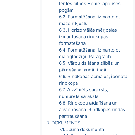
lentes cilnes Home lappuses
pogām
6.2. Formatēšana, izmantojot
mazo rīkjoslu
6.3. Horizontālās mērjoslas
izmantošana rindkopas
formatēšanai
6.4. Formatēšana, izmantojot
dialoglodziņu Paragraph
6.5. Vārdu dalīšana zilbēs un
pārnešana jaunā rindā
6.6. Rindkopas apmales, ieēnota
rindkopa
6.7. Aizzīmēts saraksts,
numurēts saraksts
6.8. Rindkopu atdalīšana un
apvienošana. Rindkopas rindas
pārtraukšana
7. DOKUMENTS
7.1. Jauna dokumenta