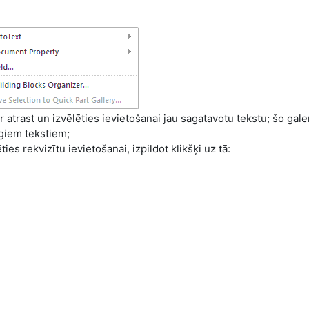
 atrast un izvēlēties ievietošanai jau sagatavotu tekstu; šo gale
īgiem tekstiem;
es rekvizītu ievietošanai, izpildot klikšķi uz tā: