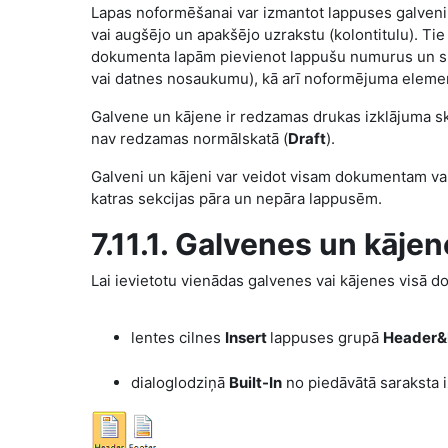
Lapas noformēšanai var izmantot lappuses galveni
vai augšējo un apakšējo uzrakstu (kolontitulu). Ti
dokumenta lapām pievienot lappušu numurus un ska
vai datnes nosaukumu), kā arī noformējuma elemen
Galvene un kājene
ir redzamas drukas izklājuma sk
nav redzamas normālskatā (
Draft
).
Galveni un kājeni var veidot visam dokumentam vai t
katras sekcijas pāra un nepāra lappusēm.
7.11.1. Galvenes un kāje
Lai ievietotu vienādas galvenes vai kājenes visā 
lentes cilnes
Insert
lappuses grupā
Header&
dialoglodziņā
Built-In
no piedāvātā saraksta iz