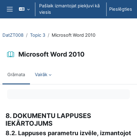
Atvērt galveno saturu
Pašlaik izmantojat piekļuvi kā
Pieslēgties
viesis
Sānu panelis
DatZT008
Topic 3
Microsoft Word 2010
Microsoft Word 2010
Grāmata
Vairāk
Izpildes nosacījumi
8. DOKUMENTU LAPPUSES
IEKĀRTOJUMS
8.2. Lappuses parametru izvēle, izmantojot