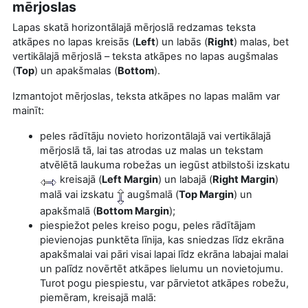
mērjoslas
Lapas skatā horizontālajā mērjoslā redzamas teksta
atkāpes no lapas kreisās (
Left
) un labās (
Right
) malas, bet
vertikālajā mērjoslā – teksta atkāpes no lapas augšmalas
(
Top
) un apakšmalas (
Bottom
).
Izmantojot mērjoslas, teksta atkāpes
no lapas malām var
mainīt:
peles rādītāju novieto horizontālajā vai vertikālajā
mērjoslā tā, lai tas atrodas uz malas un tekstam
atvēlētā laukuma robežas un iegūst atbilstoši izskatu
kreisajā (
Left Margin
) un labajā (
Right Margin
)
malā vai izskatu
augšmalā (
Top Margin
) un
apakšmalā (
Bottom Margin
);
piespiežot peles kreiso pogu, peles rādītājam
pievienojas punktēta līnija, kas sniedzas līdz ekrāna
apakšmalai vai pāri visai lapai līdz ekrāna labajai malai
un palīdz novērtēt atkāpes lielumu un novietojumu.
Turot pogu piespiestu, var pārvietot atkāpes robežu,
piemēram, kreisajā malā: