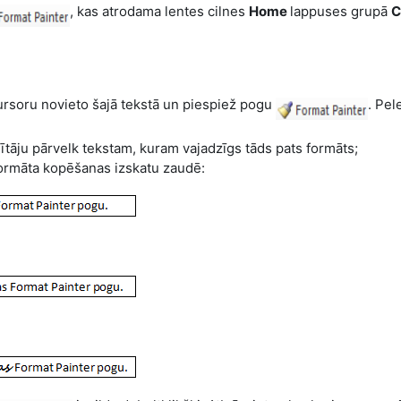
, kas atrodama lentes cilnes
Home
lappuses grupā
C
kursoru novieto šajā tekstā un piespiež pogu
. Pel
ītāju pārvelk tekstam, kuram vajadzīgs tāds pats formāts;
 formāta kopēšanas izskatu zaudē: