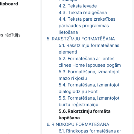
lipboard
4.2. Teksta ievade
4.3. Teksta rediģēšana
4.4. Teksta pareizrakstības
pārbaudes programmas
lietošana
es rādītājs
5. RAKSTZĪMJU FORMATĒŠANA
5.1. Rakstzīmju formatēšanas
elementi
5.2. Formatēšana ar lentes
cilnes Home lappuses pogām
5.3. Formatēšana, izmantojot
mazo rīkjoslu
5.4. Formatēšana, izmantojot
dialoglodziņu Font
5.5. Formatēšana, izmantojot
burtu reģistrmaiņu
5.6. Rakstzīmju formāta
kopēšana
6. RINDKOPU FORMATĒŠANA
6.1. Rindkopas formatēšana ar