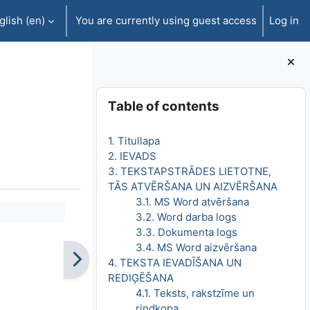
lish ‎(en)‎
You are currently using guest access
Log in
Blocks
Skip Table of contents
Table of contents
1. Titullapa
2. IEVADS
3. TEKSTAPSTRĀDES LIETOTNE,
TĀS ATVĒRŠANA UN AIZVĒRŠANA
3.1. MS Word atvēršana
3.2. Word darba logs
3.3. Dokumenta logs
3.4. MS Word aizvēršana
4. TEKSTA IEVADĪŠANA UN
REDIĢĒŠANA
4.1. Teksts, rakstzīme un
rindkopa