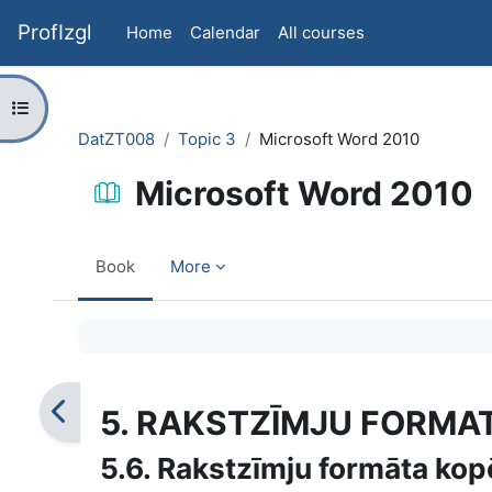
Skip to main content
ProfIzgl
Home
Calendar
All courses
Open course index
DatZT008
Topic 3
Microsoft Word 2010
Microsoft Word 2010
Book
More
Completion requirements
5. RAKSTZĪMJU FORMA
5.6. Rakstzīmju formāta ko