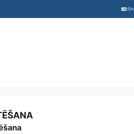
Eng
TĒŠANA
pēšana