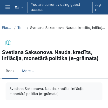
Skip to main content
You are currently using guest
Log
access
in
Side panel
EkonT000
Topic 29
Svetlana Saksonova. Nauda, kredīts, inflācija, monetārā politika (e-grāmata)
Svetlana Saksonova. Nauda, kredīts,
inflācija, monetārā politika (e-grāmata)
Book
More
Completion requirements
Svetlana Saksonova. Nauda, kredīts, inflācija,
monetārā politika (e-grāmata)