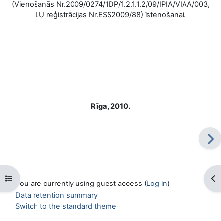
(Vienošanās Nr.2009/0274/1DP/1.2.1.1.2/09/IPIA/VIAA/003,
LU reģistrācijas Nr.ESS2009/88) īstenošanai.
Rīga, 2010.
Open course index
Op
You are currently using guest access (
Log in
)
Data retention summary
Switch to the standard theme