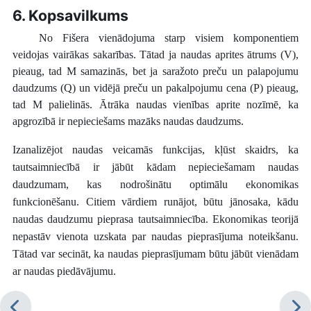
6. Kopsavilkums
No Fišera vienādojuma starp visiem komponentiem
veidojas vairākas sakarības. Tātad ja naudas aprites ātrums (V),
pieaug, tad M samazinās, bet ja saražoto preču un palapojumu
daudzums (Q) un vidējā preču un pakalpojumu cena (P) pieaug,
tad M palielinās. Ātrāka naudas vienības aprite nozīmē, ka
apgrozībā ir nepieciešams mazāks naudas daudzums.
Izanalizējot naudas veicamās funkcijas, kļūst skaidrs, ka
tautsaimniecībā ir jābūt kādam nepieciešamam naudas
daudzumam, kas nodrošinātu optimālu ekonomikas
funkcionēšanu. Citiem vārdiem runājot, būtu jānosaka, kādu
naudas daudzumu pieprasa tautsaimniecība. Ekonomikas teorijā
nepastāv vienota uzskata par naudas pieprasījuma noteikšanu.
Tātad var secināt, ka naudas pieprasījumam būtu jābūt vienādam
ar naudas piedāvājumu.