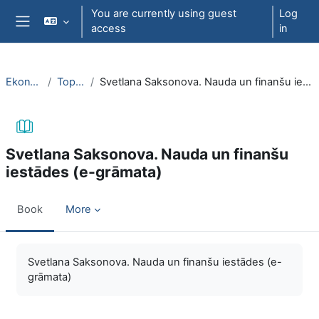
Skip to main content
You are currently using guest
Log
access
in
Side panel
EkonT000
Topic 28
Svetlana Saksonova. Nauda un finanšu iestādes (e-grāmata)
Svetlana Saksonova. Nauda un finanšu
iestādes (e-grāmata)
Book
More
Completion requirements
Svetlana Saksonova. Nauda un finanšu iestādes (e-
grāmata)