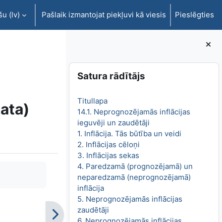
u ‎(lv)‎
Pašlaik izmantojat piekļuvi kā viesis
Pieslēgties
Bloki
Izlaist Satura rādītājs
Satura rādītājs
Titullapa
ata)
14.1. Neprognozējamās inflācijas
ieguvēji un zaudētāji
1. Inflācija. Tās būtība un veidi
2. Inflācijas cēloņi
3. Inflācijas sekas
4. Paredzamā (prognozējamā) un
neparedzamā (neprognozējamā)
inflācija
5. Neprognozējamās inflācijas
zaudētāji
6. Neprognozējamās inflācijas