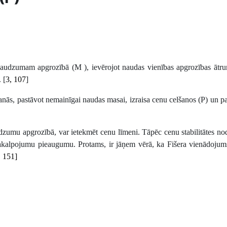
s daudzumam
apgrozībā (M ), ievērojot naudas vienības apgrozības ātr
 [
3, 107
]
s, pastāvot nemainīgai naudas masai, izraisa cenu celšanos (P) un p
zumu apgrozībā, var ietekmēt cenu līmeni. Tāpēc cenu stabilitātes no
akalpojumu pieaugumu. Protams, ir jāņem vērā, ka Fišera vienādojums
, 151]