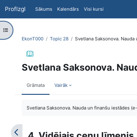
Atvērt galveno saturu
ProfIzgl
Sākums
Kalendārs
Visi kursi
Atvērt kursu indeksu
EkonT000
Topic 28
Svetlana Saksonova. Nauda u
Svetlana Saksonova. Naud
Grāmata
Vairāk
Izpildes nosacījumi
Svetlana Saksonova. Nauda un finanšu iestādes (e
4. Vidējais cenu līmenis 