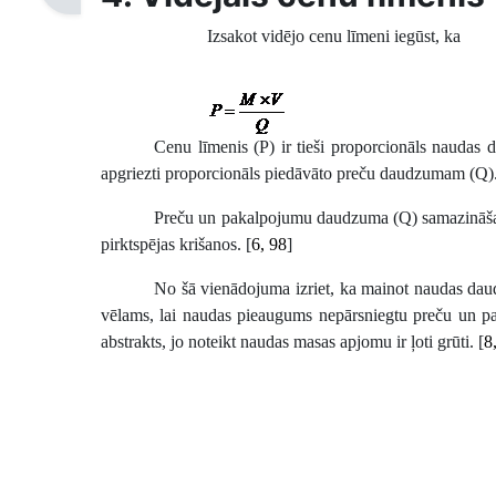
Izsakot vidējo cenu līmeni iegūst, ka
Cenu līmenis (P) ir tieši proporcionāls nauda
apgriezti proporcionāls piedāvāto preču daudzumam (Q).
Preču un pakalpojumu daudzuma (Q) samazināšanā
pirktspējas krišanos. [
6, 98
]
No šā vienādojuma izriet, ka mainot naudas daud
vēlams, lai naudas pieaugums nepārsniegtu preču un p
abstrakts, jo noteikt naudas masas apjomu ir ļoti grūti. [
8