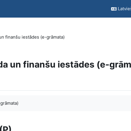
Latvieš
n finanšu iestādes (e-grāmata)
a un finanšu iestādes (e-grām
-grāmata)
(P)