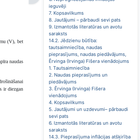
ieguvēji
7. Kopsavilkums
8. Jautājumi – pārbaudi sevi pats
9. Izmantotās literatūras un avotu
saraksts
14.2. Jēdzienu būtība:
umu (V), bet
tautsaimniecība, naudas
pieprasījums, naudas piedāvājums,
Ērvinga (Irvinga) Fišera vienādojums
apīra naudas
1. Tautsaimniecība
2. Naudas pieprasījums un
drošināšanai
piedāvājums
3. Ērvinga (Irvinga) Fišera
 ir diezgan
vienādojums
4. Kopsavilkums
5. Jautājumi un uzdevumi– pārbaudi
sevi pats
6. Izmantotās literatūras un avotu
saraksts
14.3. Pieprasījuma inflācijas atšķirība