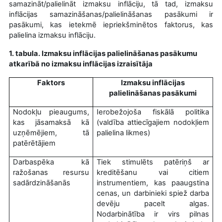
samazināt/palielināt izmaksu inflāciju, tā tad, izmaksu
inflācijas samazināšanas/palielināšanas pasākumi ir
pasākumi, kas ietekmē iepriekšminētos faktorus, kas
palielina izmaksu inflāciju.
1. tabula. Izmaksu inflācijas palielināšanas pasākumu
atkarībā no izmaksu inflācijas izraisītāja
Faktors
Izmaksu inflācijas
palielināšanas pasākumi
Nodokļu pieaugums,
Ierobežojoša fiskālā politika
kas jāsamaksā kā
(valdība attiecīgajiem nodokļiem
uzņēmējiem, tā
palielina likmes)
patērētājiem
Darbaspēka kā
Tiek stimulēts patēriņš ar
ražošanas resursu
kreditēšanu vai citiem
sadārdzināšanās
instrumentiem, kas paaugstina
cenas, un darbinieki spiež darba
devēju pacelt algas.
Nodarbinātība ir virs pilnas