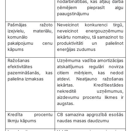
nodarbinātības, kas atļauj darba
ņēmējiem pieprasīt algu
paaugstinājumu
Pašmājas ražoto
Neveicinot konkurenci tirgū,
izejvielu, materiālu,
neveicinot energouzņēmumu
komunālo
iekārtu nomaiņu, tā samazinot to
pakalpojumu cenu
produktivitāti un palielinot
kāpums
enerģijas zudumus
Ražošanas
Uzņēmuma vadība amortizācijas
efektivitātes
atskaitījumus regulāri novirza
pazemināšanās, kas
citiem mērķiem, kas nedod
palielina izmaksas
atdevi. Neatjauno ražošanas
iekārtas. Kredītiestādes
nekreditē uzņēmumus,
aizdevumu procentu likmes ir
augstas.
Kredīta procentu
CB samazina apgrozībā esošās
likmju kāpums
naudas masas daudzumu