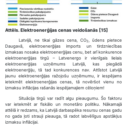
Attēls. Elektroenerģijas cenas veidošanās [15]
Latvijā, ne tikai gāzes cena, CO
, ūdens pietece
2
Daugavā, elektroenerģijas imports un tirdzniecības
izmaksas nosaka elektroenerģijas cenu, bet arī konkurence
elektroenerģijas tirgū – Latvenergo ir vienīgais lielais
elektroenerģijas uzņēmums Latvijā, kas piegādā
elektroenerģiju, tā tad konkurences nav. Attīstot Latvijā
jaunu elektroenerģijas ražojošu uzņēmumu, ir iespējams
ietekmēt elektroenerģijas cenas, tā novēršot vienu no
izmaksu inflācijas rašanās iespējamajiem cēloņiem!
Situācija tirgū var radīt algu pieaugumu. Šo faktoru
var ietekmēt ar fiskālo un monetāro politiku. Nākamajā
attēlā ir redzams, ka Latvijā darbaspēka resursu cenas gadu
no gada ļoti strauji pieauga, tā radot labvēlīgus apstākļus
izmaksu inflācijai.