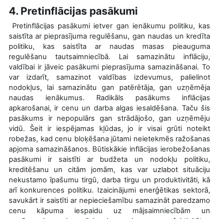
4. Pretinflācijas pasākumi
Pretinflācijas pasākumi ietver gan ienākumu politiku, kas
saistīta ar pieprasījuma regulēšanu, gan naudas un kredīta
politiku, kas saistīta ar naudas masas pieauguma
regulēšanu tautsaimniecībā. Lai samazinātu inflāciju,
valdībai ir jāveic pasākumi pieprasījuma samazināšanai. To
var izdarīt, samazinot valdības izdevumus, palielinot
nodokļus, lai samazinātu gan patērētāja, gan uzņēmēja
naudas ienākumus. Radikāls pasākums inflācijas
apkarošanai, ir cenu un darba algas iesaldēšana. Taču šis
pasākums ir nepopulārs gan strādājošo, gan uzņēmēju
vidū. Šeit ir iespējamas kļūdas, jo ir visai grūti noteikt
robežas, kad cenu bloķēšana jūtami neietekmēs ražošanas
apjoma samazināšanos. Būtiskākie inflācijas ierobežošanas
pasākumi ir saistīti ar budžeta un nodokļu politiku,
kreditēšanu un citām jomām, kas var uzlabot situāciju
nekustamo īpašumu tirgū, darba tirgu un produktivitāti, kā
arī konkurences politiku. Izaicinājumi enerģētikas sektorā,
savukārt ir saistīti ar nepieciešamību samazināt paredzamo
cenu kāpuma iespaidu uz mājsaimniecībām un