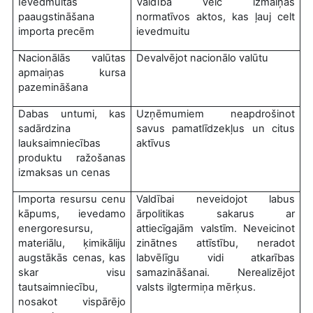
Ievedmuitas
Valdība veic izmaiņas
paaugstināšana
normatīvos aktos, kas ļauj celt
importa precēm
ievedmuitu
Nacionālās valūtas
Devalvējot nacionālo valūtu
apmaiņas kursa
pazemināšana
Dabas untumi, kas
Uzņēmumiem neapdrošinot
sadārdzina
savus pamatlīdzekļus un citus
lauksaimniecības
aktīvus
produktu ražošanas
izmaksas un cenas
Importa resursu cenu
Valdībai neveidojot labus
kāpums, ievedamo
ārpolitikas sakarus ar
energoresursu,
attiecīgajām valstīm. Neveicinot
materiālu, ķimikāliju
zinātnes attīstību, neradot
augstākās cenas, kas
labvēlīgu vidi atkarības
skar visu
samazināšanai. Nerealizējot
tautsaimniecību,
valsts ilgtermiņa mērķus.
nosakot vispārējo