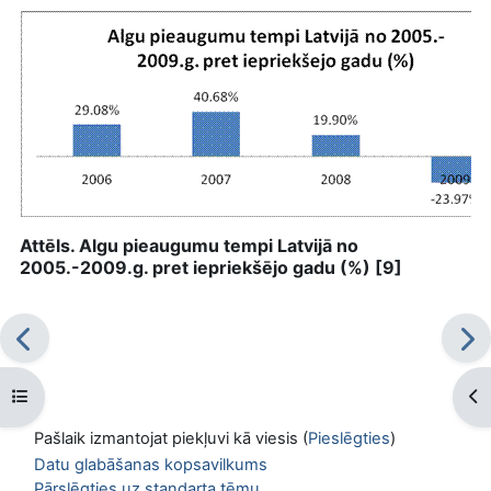
Attēls. Algu pieaugumu tempi Latvijā no
2005.-2009.g. pret iepriekšējo gadu (%) [9]
Atvērt kursu indeksu
Atv
Pašlaik izmantojat piekļuvi kā viesis (
Pieslēgties
)
Datu glabāšanas kopsavilkums
Pārslēgties uz standarta tēmu