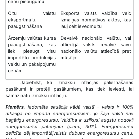
cenu pieaugumu
Citu valstu
Eksporta valsts valdība veic
eksportmuitu
izmaiņas normatīvos aktos, kas
paaugstināšana
ļauj celt ievedmuitu
Ārzemju valūtas kursa
Devalvē nacionālo valūtu, vai
paaugstināšana, kas
attiecīgā valsts revalvē savu
liek pieaugt visu
nacionālo valūtu attiecībā pret
importēto produkcijas
mūsējo
veidu un pakalpojumu
cenām
Jāpiebilst, ka izmaksu inflācijas palielināšanas
pasākumi ir pretēji pasākumiem, kas tiek ieviesti, lai
samazinātu izmaksu inflāciju.
Piemērs.
Iedomāta situācija kādā valstī – valsts ir 100%
atkarīga no importa energoresursiem, jo šajā valstī nav
bagātīgu energoresursu. Valdība ir uzlikusi augstu nodokli
energoresursu patēriņam (piem., 30%). Energoresursu
deficīta dēļ importētājvalstis dubulto energoresursu cenu.