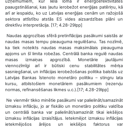
uzņēmumiem, kur liela loma ir energoefektivitātes
paaugstināšanai, kas ļautu ierobežot enerģijas patēriņu, kā
arī ar iespaidu, ko uz Latvijas enerģijas cenām un ražojošā
sektora attīstību atstās ES vides aizsardzības plāni un
direktīvu interpretācija. [17; 4.28-29lpp]
Naudas apgrozības sfērā pretinflācijas pasākumi saistās ar
naudas masas tempu pieauguma regulēšanu. Tas nozīmē,
ka tiek noteikts naudas masas maksimālais pieauguma
apjoms un šī limita robežas. Centrālā banka regulē naudas
masas izmaiņas apgrozībā. Monetārie jautājumi
viennozīmīgi arī ir būtiski cenu stabilitātes mērķa
sasniegšanai, un inflācijas ierobežošanas politika balstās uz
Latvijas Bankas īstenoto monetāro politiku – stingru lata
kursu, atbilstošiem monetāriem pasākumiem (rezervju
normas, refinansēšanas likmes u.c.).[17; 4.28-29lpp]
Ne vienmēr tikko minētie pasākumi var palielināt/samazināt
izmaksu inflāciju, jo ar fiskālo un monetāro politiku valdība
un centrālā banka var palielināt/samazināt tikai iekšējos
izmaksu inflācijas izraisītājus. Ietekmējot izmaksu inflācijas
ietekmējošos ārējos un iekšējos faktorus var