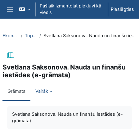
Atvērt galveno saturu
Pašlaik izmantojat piekļuvi kā
Pieslēgties
viesis
Sānu panelis
EkonT000
Topic 28
Svetlana Saksonova. Nauda un finanšu iestādes (e-grāmata)
Svetlana Saksonova. Nauda un finanšu
iestādes (e-grāmata)
Grāmata
Vairāk
Izpildes nosacījumi
Svetlana Saksonova. Nauda un finanšu iestādes (e-
grāmata)