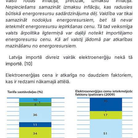
Valstī rodas inflācija, precīzāk, izmaksu inflācija.
Nepieciešams samazināt izmaksu inflāciju, kas radusies
būtiskā energoresursu sadārdzinājuma dēļ. Valdība var tikai
samazināt nodokļus energoresursiem, bet tā nevar
ietekmēt energoresursu iepirkšanas cenu. Tā tad veiksmīga
valsts ārpolitika ilgtermiņā var daļēji noteikt importējamo
energoresursu cenu. Kā arī valstij jādomā par atkarības
mazināšanu no energoresursiem.
Latvija importē divreiz vairāk elektroenerģiju nekā tā
importē. [10]
Elektroenerģijas cena ir atkarīga no daudziem faktoriem,
kas ir redzami nākamajā attēlā.