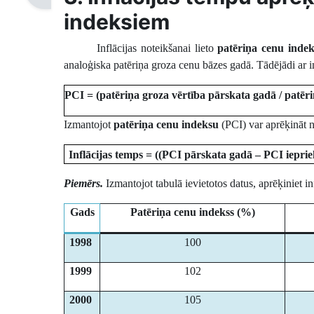
indeksiem
Inflācijas noteikšanai lieto
patēriņa cenu inde
analoģiska patēriņa groza cenu bāzes gadā. Tādējādi ar in
PCI = (patēriņa groza vērtība pārskata gadā / patēr
Izmantojot
patēriņa cenu indeksu
(PCI) var aprēķināt n
Inflācijas temps = ((PCI pārskata gadā – PCI ieprie
Piemērs.
Izmantojot tabulā ievietotos datus, aprēķiniet 
Gads
Patēriņa cenu indekss (%)
1998
100
1999
102
2000
105