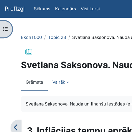
Atvērt galveno saturu
ProfIzgl
Sākums
Kalendārs
Visi kursi
Atvērt kursu indeksu
EkonT000
Topic 28
Svetlana Saksonova. Nauda u
Svetlana Saksonova. Naud
Grāmata
Vairāk
Izpildes nosacījumi
Svetlana Saksonova. Nauda un finanšu iestādes (e
3. Inflācijas tempu apr