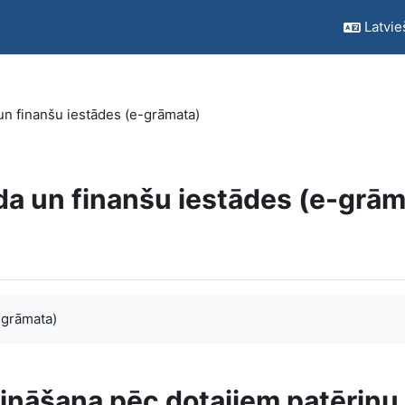
Latvieš
n finanšu iestādes (e-grāmata)
a un finanšu iestādes (e-grām
-grāmata)
ēķināšana pēc dotajiem patēriņu