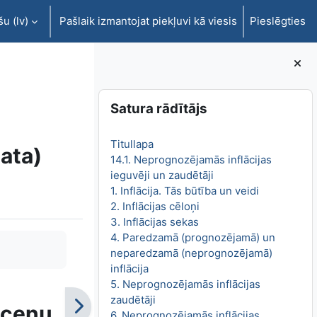
u ‎(lv)‎
Pašlaik izmantojat piekļuvi kā viesis
Pieslēgties
Bloki
Izlaist Satura rādītājs
Satura rādītājs
Titullapa
ata)
14.1. Neprognozējamās inflācijas
ieguvēji un zaudētāji
1. Inflācija. Tās būtība un veidi
2. Inflācijas cēloņi
3. Inflācijas sekas
4. Paredzamā (prognozējamā) un
neparedzamā (neprognozējamā)
inflācija
5. Neprognozējamās inflācijas
zaudētāji
 cenu
6. Neprognozējamās inflācijas