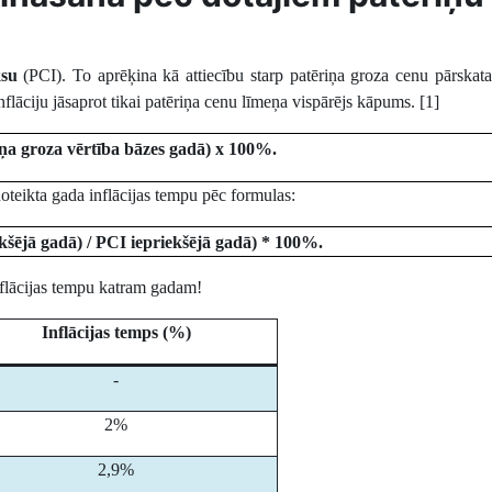
ksu
(PCI). To aprēķina kā attiecību starp patēriņa groza cenu pārskat
flāciju jāsaprot tikai patēriņa cenu līmeņa vispārējs kāpums. [1]
iņa groza vērtība bāzes gadā) x 100%.
oteikta gada inflācijas tempu pēc formulas:
kšējā gadā) / PCI iepriekšējā gadā) * 100%.
inflācijas tempu katram gadam!
Inflācijas temps (%)
-
2%
2,9%