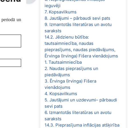
ieguvēji
7. Kopsavilkums
8. Jautājumi – pārbaudi sevi pats
a periodā un
9. Izmantotās literatūras un avotu
saraksts
14.2. Jēdzienu būtība:
tautsaimniecība, naudas
pieprasījums, naudas piedāvājums,
Ērvinga (Irvinga) Fišera vienādojums
1. Tautsaimniecība
2. Naudas pieprasījums un
piedāvājums
3. Ērvinga (Irvinga) Fišera
vienādojums
4. Kopsavilkums
5. Jautājumi un uzdevumi– pārbaudi
sevi pats
6. Izmantotās literatūras un avotu
saraksts
14.3. Pieprasījuma inflācijas atšķirība