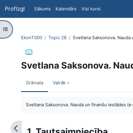
Atvērt galveno saturu
ProfIzgl
Sākums
Kalendārs
Visi kursi
Atvērt kursu indeksu
EkonT000
Topic 28
Svetlana Saksonova. Nauda u
Svetlana Saksonova. Naud
Grāmata
Vairāk
Izpildes nosacījumi
Svetlana Saksonova. Nauda un finanšu iestādes (e
1. Tautsaimniecība