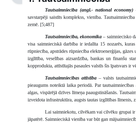
Tautsaimniecība (angl.- national economy)
–
savstarpēji saistīts komplekss, vienība. Tautsaimniecība
zemē. [5;487]
Tautsaimniecība, ekonomika
– saimniecisko da
visa saimnieciskā darbība ir iedalīta 15 nozarēs, kura
rūpniecība, apstrādes rūpniecība elektroenerģijas, gāzes
izglītība, veselības aizsardzība, bankas un finanšu s
kopprodukta, attīstītajās pasaules valstīs šis īpatsvars i
Tautsaimniecības attīstība
– valsts tautsaimni
pieaugums noteiktā laika periodā. Par tautsaimniecības a
algas, vispārējā dzīves līmeņa paaugstināšanās. Tautsaimni
izveidota infrastruktūra, augsts tautas izglītības līmenis
Lai saimniekotu, cilvēkam vai cilvēku grupai ir
jāpatērē. Saimnieciskā vienība var būt gan mājsaimniecī