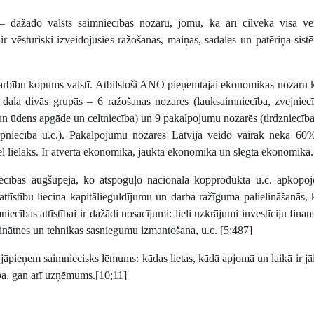
 dažādo valsts saimniecības nozaru, jomu, kā arī cilvēka visa ve
 ir vēsturiski izveidojusies ražošanas, maiņas, sadales un patēriņa sist
rbību kopums valstī. Atbilstoši ANO pieņemtajai ekonomikas nozaru kl
s dala divās grupās – 6 ražošanas nozares (lauksaimniecība, zvejniec
 un ūdens apgāde un celtniecība) un 9 pakalpojumu nozarēs (tirdzniecība,
tarpniecība u.c.). Pakalpojumu nozares Latvijā veido vairāk nekā 6
r vēl lielāks. Ir atvērtā ekonomika, jauktā ekonomika un slēgtā ekonomika
ecības augšupeja, ko atspoguļo nacionālā kopprodukta u.c. apkopojo
ttīstību liecina kapitālieguldījumu un darba ražīguma palielināšanās, k
ecības attīstībai ir dažādi nosacījumi: lieli uzkrājumi investīciju finan
, zinātnes un tehnikas sasniegumu izmantošana, u.c. [5;487]
 jāpieņem saimniecisks lēmums: kādas lietas, kādā apjomā un laikā ir jā
ba, gan arī uzņēmums.[10;11]