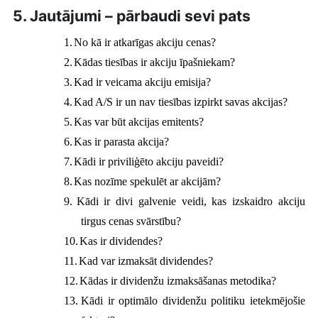
5. Jautājumi – pārbaudi sevi pats
1.
No kā ir atkarīgas akciju cenas?
2.
Kādas tiesības ir akciju īpašniekam?
3.
Kad ir veicama akciju emisija?
4.
Kad A/S ir un nav tiesības izpirkt savas akcijas?
5.
Kas var būt akcijas emitents?
6.
Kas ir parasta akcija?
7.
Kādi ir priviliģēto akciju paveidi?
8.
Kas nozīme spekulēt ar akcijām?
9.
Kādi ir divi galvenie veidi, kas izskaidro akciju
tirgus cenas svārstību?
10.
Kas ir dividendes?
11.
Kad var izmaksāt dividendes?
12.
Kādas ir dividenžu izmaksāšanas metodika?
13.
Kādi ir optimālo dividenžu politiku ietekmējošie