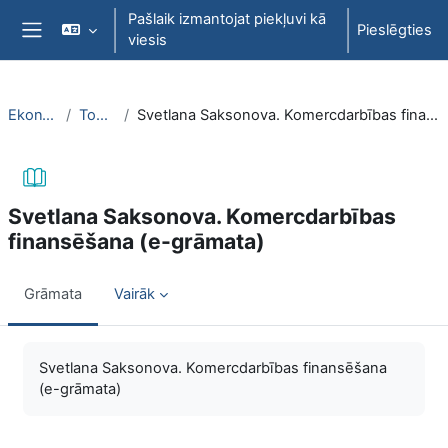
Atvērt galveno saturu
Pašlaik izmantojat piekļuvi kā
Pieslēgties
viesis
Sānu panelis
EkonT000
Topic 27
Svetlana Saksonova. Komercdarbības finansēšana (e-grāmata)
Svetlana Saksonova. Komercdarbības
finansēšana (e-grāmata)
Grāmata
Vairāk
Izpildes nosacījumi
Svetlana Saksonova. Komercdarbības finansēšana
(e-grāmata)