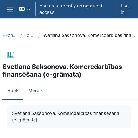
Skip to main content
You are currently using guest
Log
access
in
Side panel
EkonT000
Topic 27
Svetlana Saksonova. Komercdarbības finansēšana (e-grāmata)
Svetlana Saksonova. Komercdarbības
finansēšana (e-grāmata)
Book
More
Completion requirements
Svetlana Saksonova. Komercdarbības finansēšana
(e-grāmata)