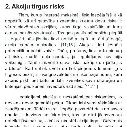
2. Akciju tirgus risks
Tiem, kurus interesē maksimāli liela iespēja īsā laikā
nopelnīt, kā arī gatavība uzņemties krietnu devu riska, ir
vērts pievērsties akcijām, kuras tirgo visaktīvāk un kuru
cenas mainās visstraujāk. Tas gan prasīs arī papildu piepūli
– regulāri būs jāseko līdzi norisēm tirgū un ātri jāreaģē,
akciju cenām mainoties. [11.;15.]
Akcijas dod iespēju
potenciāli nopelnīt vairāk. Taču, protams, līdz ar to pieaug
arī risks zaudēt daļu naudas, ja ieguldījums nav bijis
veiksmīgs. Tāpēc jāizvērtē sava riska pakāpe un jārīkojas
atbilstoši. Kad notiek izvēle un tiek pieņemts lēmums „es
tirgošos biržā”, ir svarīgi izvēlēties ne tikai uzņēmumu, kura
akcijas pirkt, bet būtu arī labi izvēlēties savu stratēģiju un
kritērijus, pēc kuriem investors vadīsies. [11.;11.]
Ieguldījumi akcijās ir uzskatāmi par riskantiem, jo
neviens nevar garantēt peļņu. Tikpat labi varat rēķināties ar
zaudējumiem. Tādēļ risks – iespēja pazaudēt daļu no savas
naudas – ir viens no faktoriem, kas noteikti jāapsver un
noteikti jāsamazina, ja vēlas investēt akciju tirgos. Galvenais
iemesls, kas atsver šo visai riskanto soli, – iespēja labi