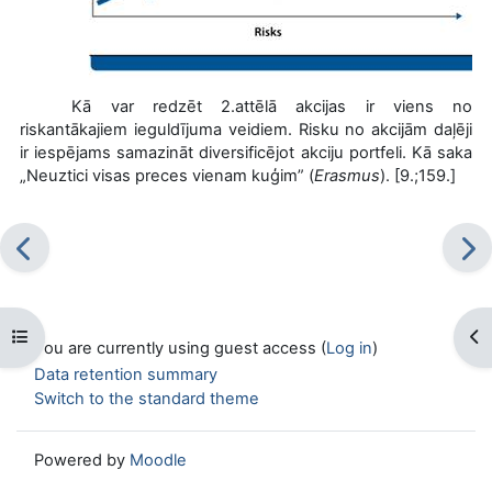
Kā var redzēt 2.attēlā akcijas ir viens no
riskantākajiem ieguldījuma veidiem. Risku no akcijām daļēji
ir iespējams samazināt diversificējot akciju portfeli. Kā saka
„Neuztici visas preces vienam kuģim” (
Erasmus
). [9.;159.]
Open course index
Op
You are currently using guest access (
Log in
)
Data retention summary
Switch to the standard theme
Powered by
Moodle