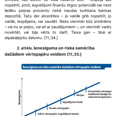
nopelnīt, proti, ieguldījumi finanšu tirgos potenciāli var nest
lielāku peļņas procentu nekā naudas turēšana bankas
depozītā. Taču der atcerēties – jo vairāk grib nopelnīt, jo
vairāk, iespējams, var zaudēt. Risks vienmēr būs izmērāms
– vai nu ar peļņu, vai arī ar zaudējumiem –, un vienmēr varēs
novērtēt, vai bija vērts to darīt. Tiesa gan – tikai ar
atpakaļejošu datumu. [11.;34.]
Ienesīguma un riska samērība
2. attēls.
dažādiem vērtspapīru veidiem
[11.;35.]