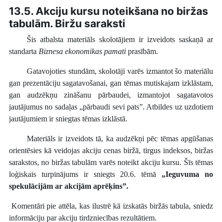
13.5. Akciju kursu noteikšana no biržas
tabulām. Biržu saraksti
Šis atbalsta materiāls skolotājiem ir izveidots saskaņā ar
standarta
Biznesa ekonomikas pamati
prasībām.
Gatavojoties stundām, skolotāji varēs izmantot šo materiālu
gan prezentāciju sagatavošanai, gan tēmas mutiskajam izklāstam,
gan audzēkņu zināšanu pārbaudei, izmantojot sagatavotos
jautājumus no sadaļas „pārbaudi sevi pats”. Atbildes uz uzdotiem
jautājumiem ir sniegtas tēmas izklāstā.
Materiāls ir izveidots tā, ka audzēkņi pēc tēmas apgūšanas
orientēsies kā veidojas akciju cenas biržā, tirgus indeksos, biržas
sarakstos, no biržas tabulām varēs noteikt akciju kursu.
Šīs tēmas
loģiskais turpinājums ir sniegts 20.6. tēmā
„Ieguvuma no
spekulācijām ar akcijām aprēķins”.
Komentāri pie attēla, kas ilustrē kā izskatās biržās tabula, sniedz
informāciju par akciju tirdzniecības rezultātiem.