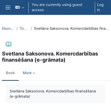
Skip to main content
You are currently using guest
Log
access
in
Side panel
EkonT000
Topic 27
Svetlana Saksonova. Komercdarbības finansēšana (e-grāmata)
Svetlana Saksonova. Komercdarbības
finansēšana (e-grāmata)
Book
More
Completion requirements
Svetlana Saksonova. Komercdarbības finansēšana
(e-grāmata)