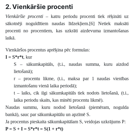
2. Vienkāršie procenti
Vienkāršie procenti
– katru periodu procenti tiek rēķināti uz
sākotnēji noguldītiem naudas līdzekļiem.[6] Netiek maksāti
procenti no procentiem, kas uzkrāti aizdevuma izmantošanas
laikā.
Vienkāršos procentus aprēķina pēc formulas:
I = S*r*t
, kur
S – sākumkapitāls, (t.i., naudas summa, kuru aizdod
lietošanā);
r
– procentu likme, (t.i., maksa par 1 naudas vienības
izmantošanu vienā laika periodā);
t – laiks, cik ilgi sākumkapitāls tiek nodots lietošanā, (t.i.,
laika periodu skaits, kas minēti procentu likmē).
Naudas summu, kuru nodod lietošanā (piemēram, nogulda
bankā), sauc par sākumkapitālu un apzīmē S.
Ja procentus pieskaita sākumkapitālam S, veidojas uzkrājums P:
P = S + I = S*r*t = S(1 + r*t)