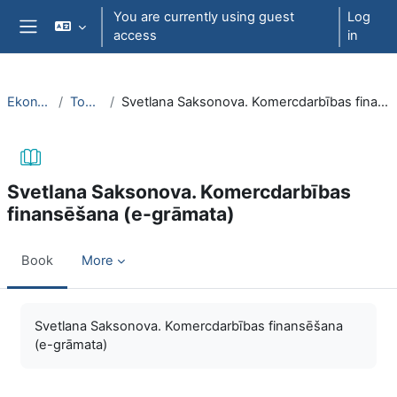
Skip to main content
You are currently using guest
Log
access
in
Side panel
EkonT000
Topic 27
Svetlana Saksonova. Komercdarbības finansēšana (e-grāmata)
Svetlana Saksonova. Komercdarbības
finansēšana (e-grāmata)
Book
More
Completion requirements
Svetlana Saksonova. Komercdarbības finansēšana
(e-grāmata)