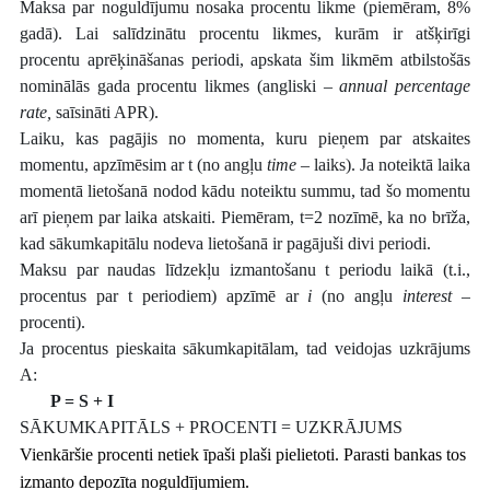
Maksa par noguldījumu nosaka procentu likme (piemēram, 8%
gadā). Lai salīdzinātu procentu likmes, kurām ir atšķirīgi
procentu aprēķināšanas periodi, apskata šim likmēm atbilstošās
nominālās gada procentu likmes (angliski –
annual percentage
rate,
saīsināti APR).
Laiku, kas pagājis no momenta, kuru pieņem par atskaites
momentu, apzīmēsim ar t (no angļu
time
– laiks). Ja noteiktā laika
momentā lietošanā nodod kādu noteiktu summu, tad šo momentu
arī pieņem par laika atskaiti. Piemēram, t=2 nozīmē, ka no brīža,
kad sākumkapitālu nodeva lietošanā ir pagājuši divi periodi.
Maksu par naudas līdzekļu izmantošanu t periodu laikā (t.i.,
procentus par t periodiem) apzīmē ar
i
(no angļu
interest
–
procenti).
Ja procentus pieskaita sākumkapitālam, tad veidojas uzkrājums
A:
P = S + I
SĀKUMKAPITĀLS + PROCENTI = UZKRĀJUMS
Vienkāršie procenti netiek īpaši plaši pielietoti. Parasti bankas tos
izmanto depozīta noguldījumiem.