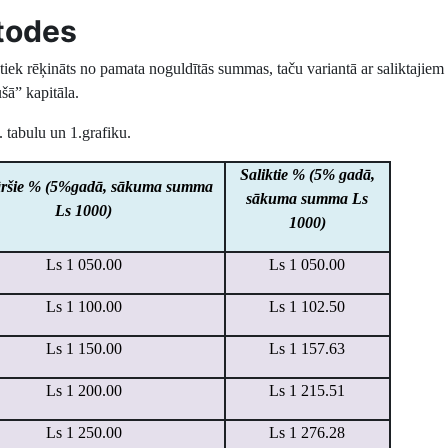
todes
tiek rēķināts no pamata noguldītās summas, taču variantā ar saliktajiem
šā” kapitāla.
. tabulu un 1.grafiku.
Saliktie % (5% gadā,
āršie % (5%gadā, sākuma summa
sākuma summa Ls
Ls 1000)
1000)
Ls 1
050.00
Ls 1
050.00
Ls 1
100.00
Ls 1
102.50
Ls 1
150.00
Ls 1
157.63
Ls 1
200.00
Ls 1
215.51
Ls 1
250.00
Ls 1
276.28