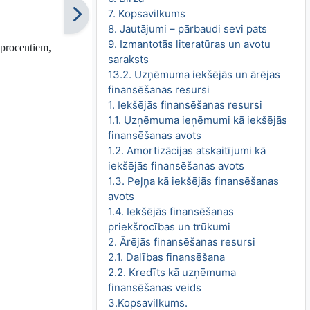
7. Kopsavilkums
8. Jautājumi – pārbaudi sevi pats
9. Izmantotās literatūras un avotu
 procentiem,
saraksts
13.2. Uzņēmuma iekšējās un ārējas
finansēšanas resursi
1. Iekšējās finansēšanas resursi
1.1. Uzņēmuma ieņēmumi kā iekšējās
finansēšanas avots
1.2. Amortizācijas atskaitījumi kā
iekšējās finansēšanas avots
1.3. Peļņa kā iekšējās finansēšanas
avots
1.4. Iekšējās finansēšanas
priekšrocības un trūkumi
2. Ārējās finansēšanas resursi
2.1. Dalības finansēšana
2.2. Kredīts kā uzņēmuma
finansēšanas veids
3.Kopsavilkums.