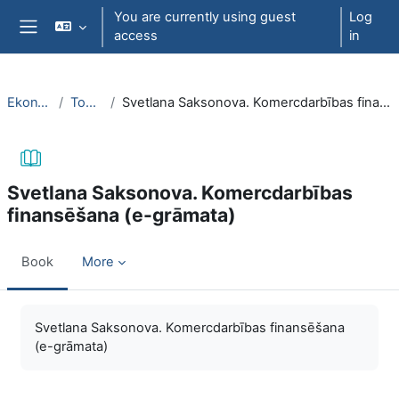
Skip to main content
You are currently using guest
Log
access
in
Side panel
EkonT000
Topic 27
Svetlana Saksonova. Komercdarbības finansēšana (e-grāmata)
Svetlana Saksonova. Komercdarbības
finansēšana (e-grāmata)
Book
More
Completion requirements
Svetlana Saksonova. Komercdarbības finansēšana
(e-grāmata)