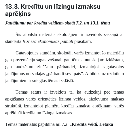
13.3. Kredītu un līzingu izmaksu
aprēķins
Jautājumu par kredīta veidiem- skatīt 7.2. un 13.1. tēmu
Šis atbalsta materiāls skolotājiem ir izveidots saskaņā ar
standarta
Biznesa ekonomikas pamati
prasībām.
Gatavojoties stundām, skolotāji varēs izmantot šo materiālu
gan prezentāciju sagatavošanai, gan tēmas mutiskajam izklāstam,
gan audzēkņu zināšanu pārbaudei, izmantojot sagatavotos
jautājumus no sadaļas „pārbaudi sevi pats”. Atbildes uz uzdotiem
jautājumiem ir sniegtas tēmas izklāstā.
Tēmas saturs ir izveidots tā, ka audzēkņi pēc tēmas
apgūšanas varēs orientēties līzinga veidos, aizdevuma maksas
struktūrā, izmantojot piemēru kredīta izmaksu aprēķinam, varēs
aprēķināt kredīta un līzinga izmaksas.
Tēmas materiālus papildina arī 7.2. „
Kredīta veidi. Lētākā