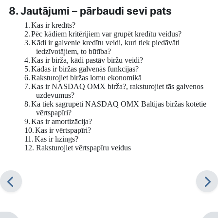
8. Jautājumi – pārbaudi sevi pats
1.
Kas ir kredīts?
2.
Pēc kādiem kritērijiem var grupēt kredītu veidus?
3.
Kādi ir galvenie kredītu veidi, kuri tiek piedāvāti
iedzīvotājiem, to būtība?
4.
Kas ir birža, kādi pastāv biržu veidi?
5.
Kādas ir biržas galvenās funkcijas?
6.
Raksturojiet biržas lomu ekonomikā
7.
Kas ir NASDAQ OMX birža?, raksturojiet tās galvenos
uzdevumus?
8.
Kā tiek sagrupēti NASDAQ OMX Baltijas biržās kotētie
vērtspapīri?
9.
Kas ir amortizācija?
10.
Kas ir vērtspapīri?
11.
Kas ir līzings?
12. Raksturojiet vērtspapīru veidus