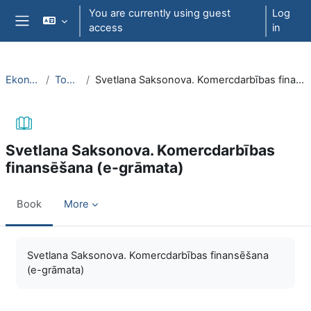
Skip to main content
You are currently using guest
Log
access
in
Side panel
EkonT000
Topic 27
Svetlana Saksonova. Komercdarbības finansēšana (e-grāmata)
Svetlana Saksonova. Komercdarbības
finansēšana (e-grāmata)
Book
More
Completion requirements
Svetlana Saksonova. Komercdarbības finansēšana
(e-grāmata)