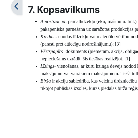
7. Kopsavilkums
Amortizācija-
pamatlīdzekļu (ēku, mašīnu u. tml.) 
pakāpeniska pārnešana uz saražotās produkcijas p
Kredīts
- naudas līdzekļu vai materiālo vērtību nod
(parasti pret attiecīgu nodrošinājumu);
[3]
Vērtspapīrs-
dokuments (piemēram, akcija, obligācija
nepieciešams uzrādīt, šīs tiesības realizējot. [1]
Līzings
- vienošanās, ar kuru līzinga devējs nodod 
maksājumu vai vairākiem maksājumiem. Tiešā tulko
Birža
ir akciju sabiedrība, kas veicina tirdzniec
rīkojot publiskas izsoles, kurās piedalās biržā reģis