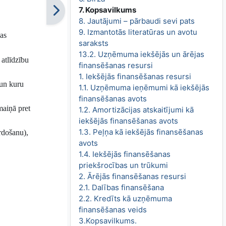
7. Kopsavilkums
8. Jautājumi – pārbaudi sevi pats
9. Izmantotās literatūras un avotu
bas
saraksts
13.2. Uzņēmuma iekšējās un ārējas
 atlīdzību
finansēšanas resursi
1. Iekšējās finansēšanas resursi
 un kuru
1.1. Uzņēmuma ieņēmumi kā iekšējās
finansēšanas avots
maiņā pret
1.2. Amortizācijas atskaitījumi kā
iekšējās finansēšanas avots
1.3. Peļņa kā iekšējās finansēšanas
rdošanu),
avots
1.4. Iekšējās finansēšanas
priekšrocības un trūkumi
2. Ārējās finansēšanas resursi
2.1. Dalības finansēšana
2.2. Kredīts kā uzņēmuma
finansēšanas veids
3.Kopsavilkums.