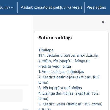
u ‎(lv)‎
Pašlaik izmantojat piekļuvi kā viesis
Pieslēgties
Bloki
Izlaist Satura rādītājs
Satura rādītājs
Titullapa
13.1. Jēdzienu būtība: amortizācija,
kredīts, vērtspapīri, līzings un
kredītu veidi, birža
1. Amortizācijas definīcijas
2. Kredīta definīcijas (skatīt arī 18.2.
tēmu)
3. Vērtspapīru definīcijas
4. Līzinga definīcijas (skatīt arī 18.2.
tēmu)
5. Kredītu veidi (skatīt arī 18.2. tēmu)
6. Birža