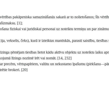
vērtības pakāpeniska samazināšanās sakarā ar to nolietošanos; šīs vērtī
ašizmaksu. [1];
ošana fiziskai vai juridiskai personai uz noteiktu termiņu un par zināmu
, vekselis, čeks), kurā ir izteiktas mantiskās, parasti saistību, tiesības
līzinga ņēmējam tiesības lietot kādu aktīvu objektu uz noteiktu laiku ap
jumā līzings nozīmē īrēt vai nomāt. [14, 232]
ību ar precēm, vērtspapīriem, valūtu un nekustamo īpašumu (pirkšanu—pā
trētie brokeri. [20]