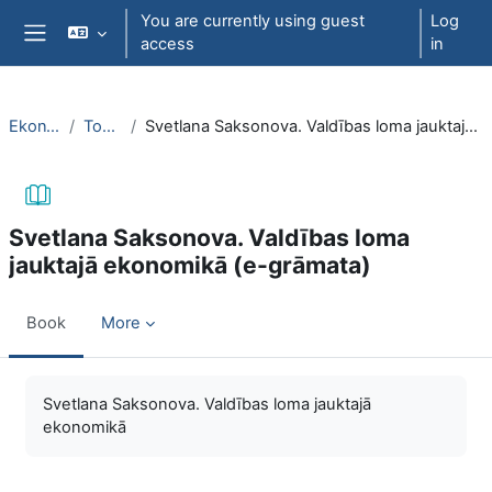
Skip to main content
You are currently using guest
Log
access
in
Side panel
EkonT000
Topic 25
Svetlana Saksonova. Valdības loma jauktajā ekonomikā (e-grāmata)
Svetlana Saksonova. Valdības loma
jauktajā ekonomikā (e-grāmata)
Book
More
Completion requirements
Svetlana Saksonova. Valdības loma jauktajā
ekonomikā