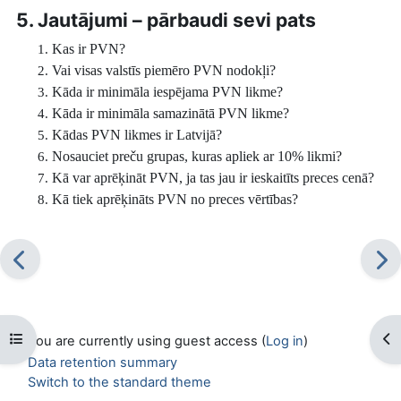
5. Jautājumi – pārbaudi sevi pats
Kas ir PVN?
Vai visas valstīs piemēro PVN nodokļi?
Kāda ir minimāla iespējama PVN likme?
Kāda ir minimāla samazinātā PVN likme?
Kādas PVN likmes ir Latvijā?
Nosauciet preču grupas, kuras apliek ar 10% likmi?
Kā var aprēķināt PVN, ja tas jau ir ieskaitīts preces cenā?
Kā tiek aprēķināts PVN no preces vērtības?
Open course index
Op
You are currently using guest access (
Log in
)
Data retention summary
Switch to the standard theme