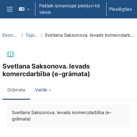
Atvērt galveno saturu
Pašlaik izmantojat piekļuvi kā
Pieslēgties
viesis
Sānu panelis
EkonT000
Topic 23
Svetlana Saksonova. Ievads komercdarbība (e-grāmata)
Svetlana Saksonova. Ievads
komercdarbība (e-grāmata)
Grāmata
Vairāk
Izpildes nosacījumi
Svetlana Saksonova. Ievads komercdarbība (e-
grāmata)