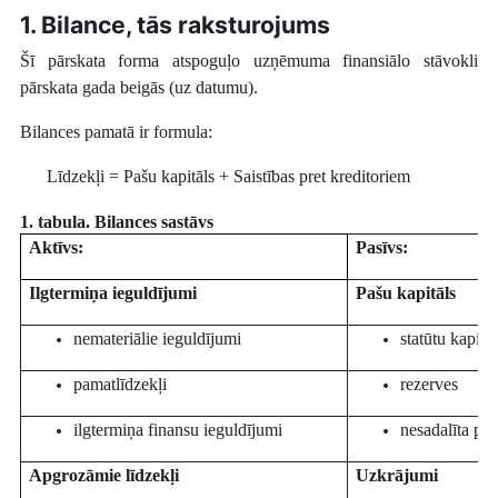
1. Bilance, tās raksturojums
Šī pārskata forma atspoguļo uzņēmuma finansiālo stāvokli
pārskata gada beigās (uz datumu).
Bilances pamatā ir formula:
Līdzekļi = Pašu kapitāls + Saistības pret kreditoriem
1. t
abula. Bilances sastāvs
Aktīvs:
Pasīvs:
Ilgtermiņa ieguldījumi
Pašu kapitāls
nemateriālie ieguldījumi
statūtu kapitā
pamatlīdzekļi
rezerves
ilgtermiņa finansu ieguldījumi
nesadalīta peļ
Apgrozāmie līdzekļi
Uzkrājumi