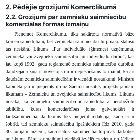
2. Pēdējie grozījumi Komerclikumā
2.2. Grozījumi par zemnieku saimniecību
komerciālas formas izmaiņu
Pieņemot Komerclikumu, tika sakārtota normatīvā bāze
komercsabiedrībām, bet zemnieku saimniecību turpmāko statusu
tas neskāra. Likums „Par individuālo (ģimenes) uzņēmumu,
zemnieka vai zvejnieka saimniecību un individuālo darbu”, kas
jau kopš 1992. gada reglamentē zemnieku saimniecību darbību,
daudzējādā ziņā ir novecojis un ir nepieciešams to mainīt, kā arī
daudzām zemnieku saimniecībām ir vienādi nosaukumi. Ministru
kabinetā jau ir pieņemts un uz Saeimu nosūtīts projekts jaunam
likumam – Zemnieku un zvejnieku saimniecību likums. Likums
nosaka, ka zemnieku saimniecība ir sabiedrība ar ierobežotu
atbildību, kuras komercdarbības joma galvenokārt ir
lauksaimniecība. Ja likums tiks pieņemt redakcijā, kādā tā ir
šobrīd, tad zemnieku saimniecību īpašniekiem līdz 2010. gada
30. jūnijam jāizlemj, kādā statusā saimniecībai turpmāk darboties
un likuma Pārejas noteikumi piedāvā izvēlēties vienu no šādiem