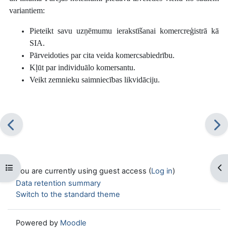
variantiem:
Pieteikt savu uzņēmumu ierakstīšanai komercreģistrā kā
SIA.
Pārveidoties par cita veida komercsabiedrību.
Kļūt par individuālo komersantu.
Veikt zemnieku saimniecības likvidāciju.
Open course index
Op
You are currently using guest access (
Log in
)
Data retention summary
Switch to the standard theme
Powered by
Moodle