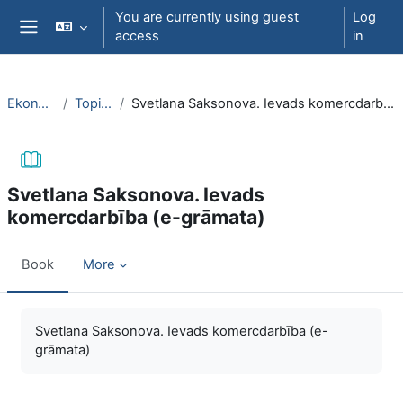
Skip to main content
You are currently using guest
Log
access
in
Side panel
EkonT000
Topic 23
Svetlana Saksonova. Ievads komercdarbība (e-grāmata)
Svetlana Saksonova. Ievads
komercdarbība (e-grāmata)
Book
More
Completion requirements
Svetlana Saksonova. Ievads komercdarbība (e-
grāmata)