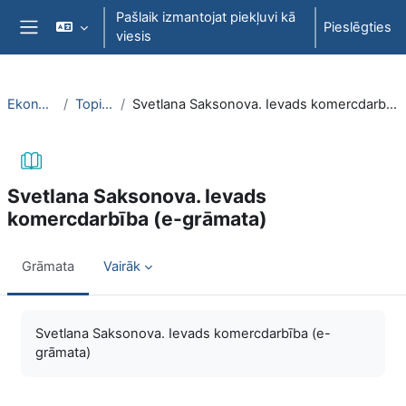
Atvērt galveno saturu
Pašlaik izmantojat piekļuvi kā
Pieslēgties
viesis
Sānu panelis
EkonT000
Topic 23
Svetlana Saksonova. Ievads komercdarbība (e-grāmata)
Svetlana Saksonova. Ievads
komercdarbība (e-grāmata)
Grāmata
Vairāk
Izpildes nosacījumi
Svetlana Saksonova. Ievads komercdarbība (e-
grāmata)