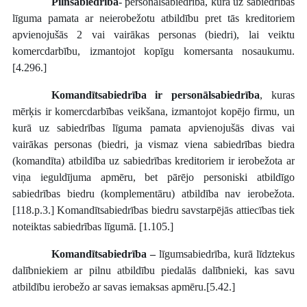
Pilnsabiedrība
- personālsabiedrība, kurā uz sabiedrības
līguma pamata ar neierobežotu atbildību pret tās kreditoriem
apvienojušās 2 vai vairākas personas (biedri), lai veiktu
komercdarbību, izmantojot kopīgu komersanta nosaukumu.
[4.296.]
Komandītsabiedrība ir personālsabiedrība
, kuras
mērķis ir komercdarbības veikšana, izmantojot kopējo firmu, un
kurā uz sabiedrības līguma pamata apvienojušās divas vai
vairākas personas (biedri, ja vismaz viena sabiedrības biedra
(komandīta) atbildība uz sabiedrības kreditoriem ir ierobežota ar
viņa ieguldījuma apmēru, bet pārējo personiski atbildīgo
sabiedrības biedru (komplementāru) atbildība nav ierobežota.
[118.p.3.] Komandītsabiedrības biedru savstarpējās attiecības tiek
noteiktas sabiedrības līgumā. [1.105.]
Komandītsabiedrība –
līgumsabiedrība, kurā līdztekus
dalībniekiem ar pilnu atbildību piedalās dalībnieki, kas savu
atbildību ierobežo ar savas iemaksas apmēru.[5.42.]