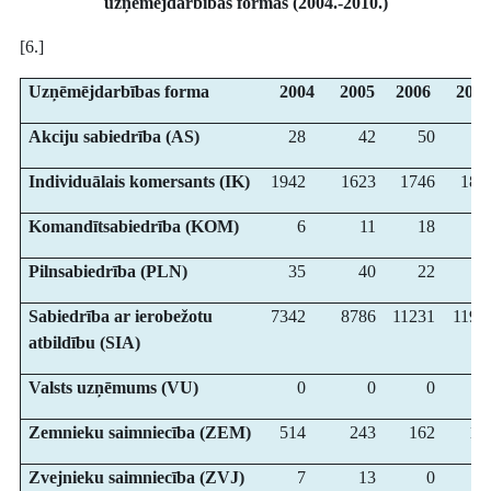
uzņēmējdarbības formas (2004.-2010.)
[6.]
Uzņēmējdarbības forma
2004
2005
2006
2007
Akciju sabiedrība (AS)
28
42
50
4
Individuālais komersants (IK)
1942
1623
1746
187
Komandītsabiedrība (KOM)
6
11
18
1
Pilnsabiedrība (PLN)
35
40
22
3
Sabiedrība ar ierobežotu
7342
8786
11231
1197
atbildību (SIA)
Valsts uzņēmums (VU)
0
0
0
Zemnieku saimniecība (ZEM)
514
243
162
10
Zvejnieku saimniecība (ZVJ)
7
13
0