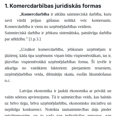
1. Komercdarbības juridiskās formas
„
Komercdarbība
ir atklāta saimnieciskā darbība, kuru
savā vārdā peļņas gūšanas nolūkā veic komersants.
Komercdarbība ir viens no uzņēmējdarbības veidiem.
Saimnieciskā darbība ir jebkura sistemātiska, patstāvīga darbība
par atlīdzību.” [1.p.3.]
„Uzsākot komercdarbību, jebkuram uzņēmējam ir
jāizlemj, kāda tipa uzņēmums viņam būtu vispiemērotākais, tas ir,
jāizvēlas vispiemērotākā uzņēmējdarbības forma. Šī izvēle ir
atkarīga no vairākiem faktoriem: pieejamiem resursiem,
uzņēmējdarbības veida, dibinātāju skaita, esošās likumdošanas
u.c.
Latvijas ekonomika ir jauktā ekonomika ar privātā un
valsts sektora apvienojumu. Tā ir saimniecības veids, kas balstās
uz brīvo tirgu, brīvu uzņēmējdarbību, ekonomisko iniciatīvu un
nepilnīgu konkurenci. Noteikta tautsaimniecības daļa pieder
privātpersonām, un to vada gan individuālas personas, gan