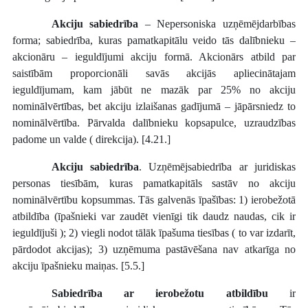
Akciju sabiedrība
– Nepersoniska uzņēmējdarbības
forma; sabiedrība, kuras pamatkapitālu veido tās dalībnieku –
akcionāru – ieguldījumi akciju formā. Akcionārs atbild par
saistībām proporcionāli savās akcijās apliecinātajam
ieguldījumam, kam jābūt ne mazāk par 25% no akciju
nominālvērtības, bet akciju izlaišanas gadījumā – jāpārsniedz to
nominālvērtība. Pārvalda dalībnieku kopsapulce, uzraudzības
padome un valde ( direkcija). [4.21.]
Akciju sabiedrība
. Uzņēmējsabiedrība ar juridiskas
personas tiesībām, kuras pamatkapitāls sastāv no akciju
nominālvērtību kopsummas. Tās galvenās īpašības: 1) ierobežotā
atbildība (īpašnieki var zaudēt vienīgi tik daudz naudas, cik ir
ieguldījuši ); 2) viegli nodot tālāk īpašuma tiesības ( to var izdarīt,
pārdodot akcijas); 3) uzņēmuma pastāvēšana nav atkarīga no
akciju īpašnieku maiņas. [5.5.]
Sabiedrība ar ierobežotu atbildību
ir