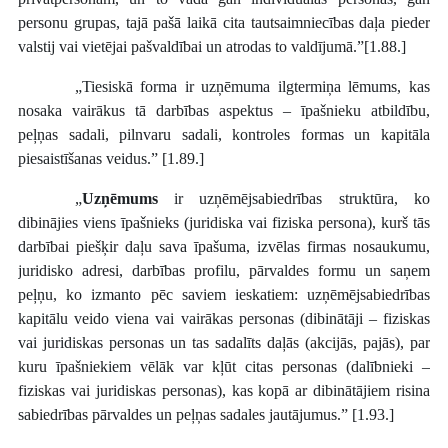
personu grupas, tajā pašā laikā cita tautsaimniecības daļa pieder
valstij vai vietējai pašvaldībai un atrodas to valdījumā.”[1.88.]
„Tiesiskā forma ir uzņēmuma ilgtermiņa lēmums, kas
nosaka vairākus tā darbības aspektus – īpašnieku atbildību,
peļņas sadali, pilnvaru sadali, kontroles formas un kapitāla
piesaistīšanas veidus.” [1.89.]
„
Uzņēmums
ir uzņēmējsabiedrības struktūra, ko
dibinājies viens īpašnieks (juridiska vai fiziska persona), kurš tās
darbībai piešķir daļu sava īpašuma, izvēlas firmas nosaukumu,
juridisko adresi, darbības profilu, pārvaldes formu un saņem
peļņu, ko izmanto pēc saviem ieskatiem: uzņēmējsabiedrības
kapitālu veido viena vai vairākas personas (dibinātāji – fiziskas
vai juridiskas personas un tas sadalīts daļās (akcijās, pajās), par
kuru īpašniekiem vēlāk var kļūt citas personas (dalībnieki –
fiziskas vai juridiskas personas), kas kopā ar dibinātājiem risina
sabiedrības pārvaldes un peļņas sadales jautājumus.” [1.93.]