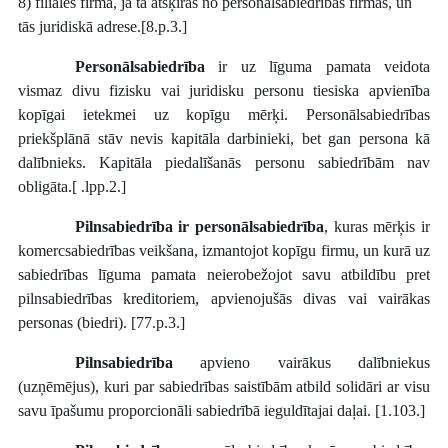
8) filiāles firma, ja tā atšķiras no personālsabiedrības firmas, un
tās juridiskā adrese.[8.p.3.]
Personālsabiedrība
ir uz līguma pamata veidota
vismaz divu fizisku vai juridisku personu tiesiska apvienība
kopīgai ietekmei uz kopīgu mērķi. Personālsabiedrības
priekšplānā stāv nevis kapitāla darbinieki, bet gan persona kā
dalībnieks. Kapitāla piedalīšanās personu sabiedrībām nav
obligāta.[
.lpp.2.]
Pilnsabiedrība ir personālsabiedrība
, kuras mērķis ir
komercsabiedrības veikšana, izmantojot kopīgu firmu, un kurā uz
sabiedrības līguma pamata neierobežojot savu atbildību pret
pilnsabiedrības kreditoriem, apvienojušās divas vai vairākas
personas (biedri). [77.p.3.]
Pilnsabiedrība
apvieno vairākus dalībniekus
(uzņēmējus), kuri par sabiedrības saistībām atbild solidāri ar visu
savu īpašumu proporcionāli sabiedrībā ieguldītajai daļai. [1.103.]