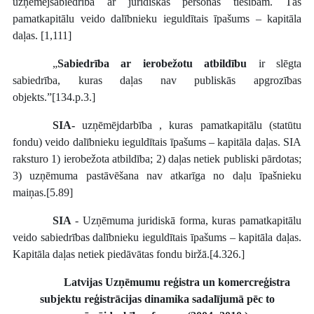
uzņēmējsabiedrība ar juridiskas personas tiesībām. Tās
pamatkapitālu veido dalībnieku ieguldītais īpašums – kapitāla
daļas. [1,111]
„
Sabiedrība ar ierobežotu atbildību
ir slēgta
sabiedrība, kuras daļas nav publiskās apgrozības
objekts.”[134.p.3.]
SIA-
uzņēmējdarbība , kuras pamatkapitālu (statūtu
fondu) veido dalībnieku ieguldītais īpašums – kapitāla daļas. SIA
raksturo 1) ierobežota atbildība; 2) daļas netiek publiski pārdotas;
3) uzņēmuma pastāvēšana nav atkarīga no daļu īpašnieku
maiņas.[5.89]
SIA
- Uzņēmuma juridiskā forma, kuras pamatkapitālu
veido sabiedrības dalībnieku ieguldītais īpašums – kapitāla daļas.
Kapitāla daļas netiek piedāvātas fondu biržā.[4.326.]
Latvijas Uzņēmumu reģistra un komercreģistra
subjektu reģistrācijas dinamika sadalījumā pēc to