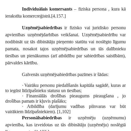
Individuālais komersants
– fiziska persona , kura kā
ierakstīta
komercreģistrā.[4.157.]
Uzņēmējsabiedrības
ir fizisko vai juridisko personu
apvienības uzņēmējdarbības veikšanai. Uzņēmējsabiedrību var
nodibināt uz tās dibinātāju pieņemto statūtu vai noslēgto līgumu
pamata, nosakot tajos uzņēmējsabiedrības un tās dalībnieku
tiesības un pienākumus (arī atbildību par sabiedrības saistībām),
pārvaldes kārtību.
Galvenās uzņēmējsabiedrības pazīmes ir šādas:
·
Vairāku personu piedalīšanās kapitāla sagādē, kuras ar
to iegūst līdzīpašnieku statusu un tiesības;
·
Finansiālās drošības pieaugums pieaugšana , jo
drošības pamats ir kļuvis plašāks;
·
Atbildība (darījumu vadības pilnvaras var būt
vairākiem līdzīpašniekiem). [1,102]
Personālsabiedrības
ir uzņēmēju (uzņēmumu)
apvienība, kas izveidotas uz tās dibinātāju
(uzņēmēju) noslēgtā