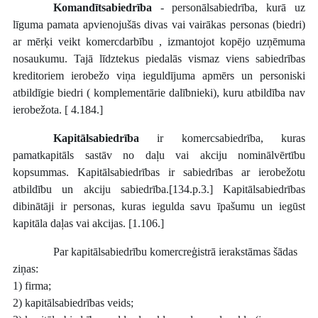
Komandītsabiedrība
- personālsabiedrība, kurā uz
līguma pamata apvienojušās divas vai vairākas personas (biedri)
ar mērķi veikt komercdarbību , izmantojot kopējo uzņēmuma
nosaukumu. Tajā līdztekus piedalās vismaz viens sabiedrības
kreditoriem ierobežo viņa ieguldījuma apmērs un personiski
atbildīgie biedri ( komplementārie dalībnieki), kuru atbildība nav
ierobežota. [ 4.184.]
Kapitālsabiedrība
ir komercsabiedrība, kuras
pamatkapitāls sastāv no daļu vai akciju nominālvērtību
kopsummas. Kapitālsabiedrības ir sabiedrības ar ierobežotu
atbildību un akciju sabiedrība.[134.p.3.] Kapitālsabiedrības
dibinātāji ir personas, kuras iegulda savu īpašumu un iegūst
kapitāla daļas vai akcijas. [1.106.]
Par kapitālsabiedrību komercreģistrā ierakstāmas šādas
ziņas:
1) firma;
2) kapitālsabiedrības veids;