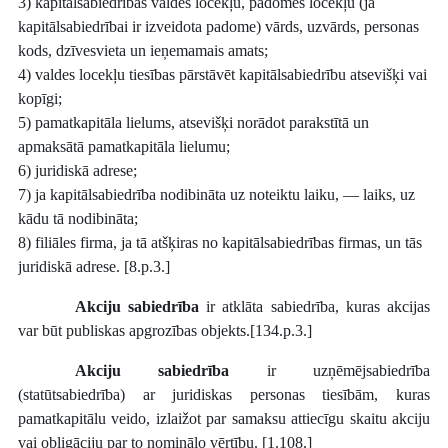
3) kapitālsabiedrības valdes locekļu, padomes locekļu (ja
kapitālsabiedrībai ir izveidota padome) vārds, uzvārds, personas
kods, dzīvesvieta un ieņemamais amats;
4) valdes locekļu tiesības pārstāvēt kapitālsabiedrību atsevišķi vai
kopīgi;
5) pamatkapitāla lielums, atsevišķi norādot parakstītā un
apmaksātā pamatkapitāla lielumu;
6) juridiskā adrese;
7) ja kapitālsabiedrība nodibināta uz noteiktu laiku, — laiks, uz
kādu tā nodibināta;
8) filiāles firma, ja tā atšķiras no kapitālsabiedrības firmas, un tās
juridiskā adrese. [8.p.3.]
Akciju sabiedrība
ir atklāta sabiedrība, kuras akcijas
var būt publiskas apgrozības objekts.[134.p.3.]
Akciju sabiedrība
ir uzņēmējsabiedrība
(statūtsabiedrība) ar juridiskas personas tiesībām, kuras
pamatkapitālu veido, izlaižot par samaksu attiecīgu skaitu akciju
vai obligāciju par to nominālo vērtību. [1.108.]