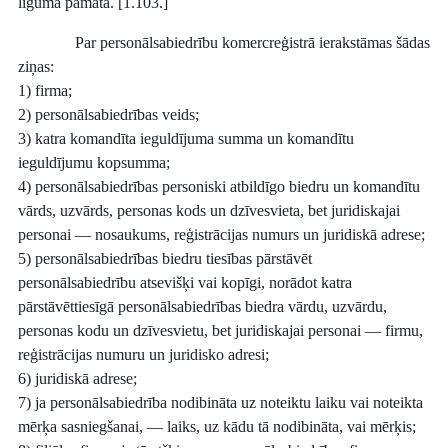
līguma pamata. [1.103.]
Par personālsabiedrību komercreģistrā ierakstāmas šādas
ziņas:
1) firma;
2) personālsabiedrības veids;
3) katra komandīta ieguldījuma summa un komandītu
ieguldījumu kopsumma;
4) personālsabiedrības personiski atbildīgo biedru un komandītu
vārds, uzvārds, personas kods un dzīvesvieta, bet juridiskajai
personai — nosaukums, reģistrācijas numurs un juridiskā adrese;
5) personālsabiedrības biedru tiesības pārstāvēt
personālsabiedrību atsevišķi vai kopīgi, norādot katra
pārstāvēttiesīgā personālsabiedrības biedra vārdu, uzvārdu,
personas kodu un dzīvesvietu, bet juridiskajai personai — firmu,
reģistrācijas numuru un juridisko adresi;
6) juridiskā adrese;
7) ja personālsabiedrība nodibināta uz noteiktu laiku vai noteikta
mērķa sasniegšanai, — laiks, uz kādu tā nodibināta, vai mērķis;