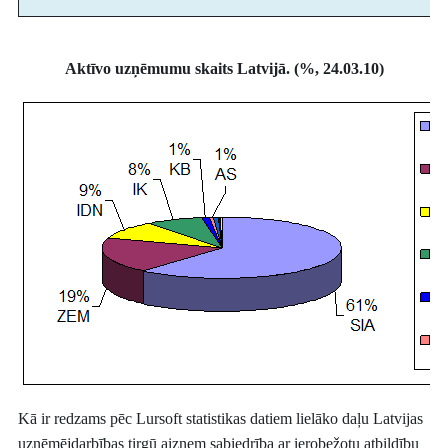
Aktīvo uzņēmumu skaits Latvijā. (%, 24.03.10)
Kā ir redzams pēc Lursoft statistikas datiem lielāko daļu Latvijas
uzņēmējdarbības tirgū aizņem sabiedrība ar ierobežotu atbildību